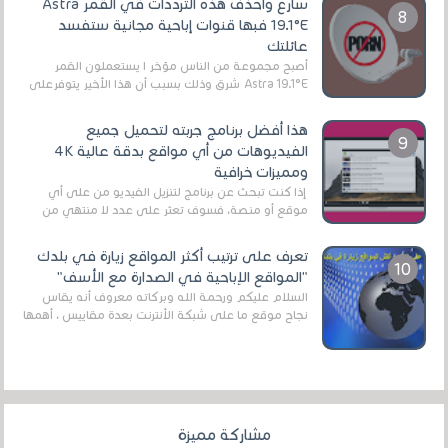
سارع واحذف هذه الترددات في القمر Astra
19.1°E فبها قنوات إباحية مجانية ستفسد
عائلتك
أصبح مجموعة من الناس مؤخر ا يستعملون القمر
Astra 19.1°E شرق وذلك بسبب أن هذا الأخير يتوفرعلى
قنوات مميزة جدا تنقل العديد من البرامج اله...
هذا أفضل برنامج جربته لتحميل جميع
الفيديوهات من أي مواقع بدقة عالية 4K
ومميزات خرافية
إذا كنت تبحث عن برنامج لتنزيل الفيديو من على أي
موقع أو منصة، فسوف تعثر على عدد لا منتهي من
الروابط الخاصة بالبرامج والتطبيقات في هذا المج...
تعرف على ترتيب أكثر المواقع زيارة في بلدك
"المواقع الإباحية في الصدارة مع الأسف"
السلام عليكم ورحمة الله وبركاته معروف أنه يقاس
نجاح موقع ما على شبكة الأنترنت بعدة مقاييس ، أهمها
عداد الزائرين للموقع، ويتم معرفة ذلك في...
مشاركة مميزة