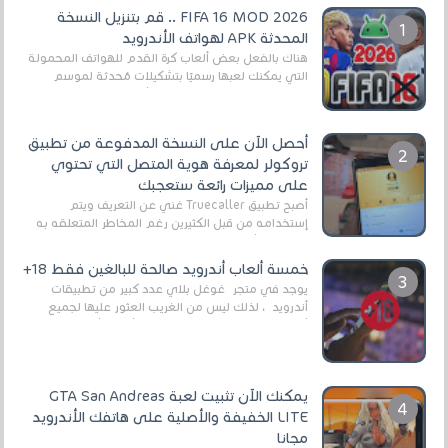
FIFA 16 MOD 2026 .. قم بتنزيل النسخة
المحدثة APK لهواتف الأندرويد
هناك بالفعل بعض ألعاب كرة القدم للهواتف المحمولة
التي يمكنك لعبها رسميًا بتشكيلات مُحدثة لموسم
2025/2026v ومثال على ذلك ألعاب مثل EA Sports ...
أحصل الآن على النسخة المدفوعة من تطبيق
تروكولر لمعرفة هوية المتصل التي تحتوي
على مميزات رائعة ستعجبك
أصبح تطبيق Truecaller غني عن التعريف ويتم
إستخدامه من قبل الكثيرين رغم المخاطر المتعلقه به
وذلك من أجل التخلص من المضايقات الكثيرة في
العال...
خمسة ألعاب أندرويد صالحة للبالغين فقط 18+
يوجد في متجر غوغل بلاي عدد كبير من تطبيقات
أندرويد ، لذلك ليس من الغريب العثور عليها لجميع
أنواع الجماهير. هذه المرة نقدم 5 ألعاب أند...
يمكنك الآن تثبيت لعبة GTA San Andreas
LITE الخفيفة والأصلية على هاتفك الأندرويد
مجانا