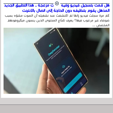
هل قمت بتسجيل فيديو وفيه أصوت مزعجة .. هذا التطبيق الجديد
المذهل يقوم بتنظيفه دون الحاجة إلى اتصال بالإنترنت
كم مرة سجلتَ فيديو رائعًا ثم اكتشفتَ عند تشغيله أن الصوت مشوّه بسبب
ضوضاء غير مرغوب فيها؟ يعرف صُنّاع المحتوى الذين ينسون ميكروفونهم
المخصص ...