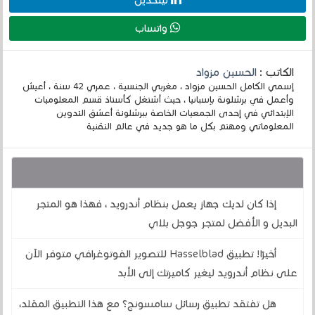
لينكدين
واتساب
الكاتب :
الحسين مزواد
إسمي الكامل الحسين مزواد ، مغربي الجنسية ، عمري 42 سنة ، أعيش
وأعمل في برشلونة بإسبانيا ، حيث أشتغل كأستاذ قسم المعلوميات
الإبتدائي في إحدى الجمعيات الخاصة ببرشلونة أعشق التدوين
المعلوماتي ومهتم بكل ما هو جديد في عالم التقنية
قد يهمك أيضا :
إذا كان لديك جهاز يعمل بنظام أندرويد ، فهذا هو المتجر
البديل و الأفضل لمتجر جوجل بلاي
أخيرًا! تطبيق Hasselblad للتصوير الفوتوغرافي متوفر الآن
على نظام أندرويد ليغير كاميرتك إلى الأبد
هل تفتقد تطبيق رسائل سامسونج؟ مع هذا التطبيق المقلد،