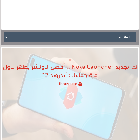
تم تجديد Nova Launcher .. أفضل لاونشر يظهر لأول
مرة جماليات أندرويد 12
lhoussain