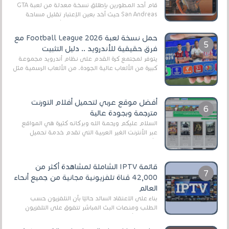
قام أحد المطورين بإطلاق نسخة معدلة من لعبة GTA
San Andreas حيث أخد بعين الإعتبار تقليل مساحة
اللعبة وجعلها خفيفة LITE لهواتف الأندرويد ، وق...
حمل نسخة لعبة Football League 2026 مع
فرق حقيقية للأندرويد .. دليل التثبيت
يتوفر لمجتمع كرة القدم على نظام أندرويد مجموعة
كبيرة من الألعاب عالية الجودة. من الألعاب الرسمية مثل
EA Sports FC 26 (المعروفة سابقًا باسم ...
أفضل موقع عربي لتحميل أفلام التورنت
مترجمة وبجودة عالية
السلام عليكم ورحمة الله وبركاته كثيرة هي المواقع
عبر الأنترنت الغير العربية التي تقدم خدمة تحميل
الأفلام على التورنت ، ومعظم هذه المواقع ل...
قائمة IPTV الشاملة لمشاهدة أكثر من
42,000 قناة تلفزيونية مجانية من جميع أنحاء
العالم
بناءً على الاعتقاد السائد حاليًا بأن التلفزيون حسب
الطلب ومنصات البث المباشر تتفوق على التلفزيون
الرقمي الأرضي التقليدي، يُعدّ IPTV-org خيار...