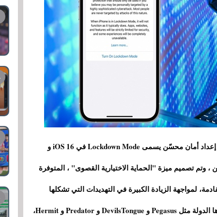
أعلنت شركة Apple يوم الأربعاء أنها تخطط لتقديم إعداد أمان محسّن يسمى Lockdown Mode في iOS 16 و
m لحماية المستخدمين ، وتم تصميم ميزة "الحماية الاختيارية القصوى" ، المتوفرة
ادمة، لمواجهة الزيادة الكبيرة في التهديدات التي تشكلها
الشركات الخاصة التي تطور برمجيات مراقبة ترعاها الدولة مثل Pegasus و DevilsTongue و Predator و Hermit،