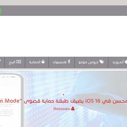
أندرويد
دروس حوحو
فايسبوك
الحماية
الربح
بقة حماية قصوى "Lockdown Mode"
lhoussain