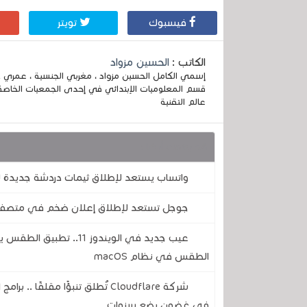
فيسبوك
تويتر
الكاتب :
الحسين مزواد
قسم المعلوميات الإبتدائي في إحدى الجمعيات الخاصة
عالم التقنية
قد يهمك أيضا :
واتساب يستعد لإطلاق ثيمات دردشة جديدة لأ
جوجل تستعد لإطلاق إعلان ضخم في متصفح
عيب جديد في الويندوز 1
الطقس في نظام macOS
شركة Cloudflare تُطلق تنبؤًا مقل
في غضون بضع سنوات