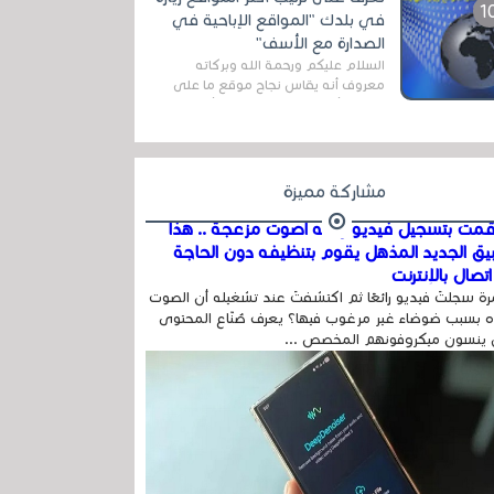
المج...
في بلدك "المواقع الإباحية في
الصدارة مع الأسف"
السلام عليكم ورحمة الله وبركاته
معروف أنه يقاس نجاح موقع ما على
شبكة الأنترنت بعدة مقاييس ، أهمها
عداد الزائرين للموقع، ويتم معرفة ذلك
في...
مشاركة مميزة
مت بتسجيل فيديو وفيه أصوت مزعجة .. هذا
بيق الجديد المذهل يقوم بتنظيفه دون الحاجة
تصال بالإنترنت
ة سجلتَ فيديو رائعًا ثم اكتشفتَ عند تشغيله أن الصوت
 بسبب ضوضاء غير مرغوب فيها؟ يعرف صُنّاع المحتوى
 ينسون ميكروفونهم المخصص ...