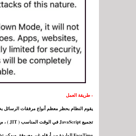
- طريقة العمل
يقوم النظام بحظر معظم أنواع مرفقات الرسائل بخ
تجميع ipt
FaceTime الواردة من أرقام غير معروفة. ويمكن تشغيل الميزة من الإعدادات> الخصوصية والأمان> وضع التأمين.