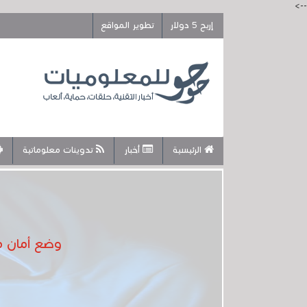
-->
إربح 5 دولار
تطوير المواقع
الرئيسية
أخبار
تدوينات معلوماتية
وضع أمان محسن في iOS 16 يضيف ط