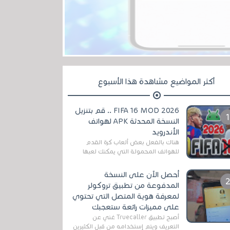
أكثر المواضيع مشاهدة هذا الأسبوع
FIFA 16 MOD 2026 .. قم بتنزيل
النسخة المحدثة APK لهواتف
الأندرويد
هناك بالفعل بعض ألعاب كرة القدم
للهواتف المحمولة التي يمكنك لعبها
رسميًا بتشكيلات مُحدثة لموسم
2025/2026v ومثال على ذلك ألعاب
أحصل الآن على النسخة
مثل EA Sports ...
المدفوعة من تطبيق تروكولر
لمعرفة هوية المتصل التي تحتوي
على مميزات رائعة ستعجبك
أصبح تطبيق Truecaller غني عن
التعريف ويتم إستخدامه من قبل الكثيرين