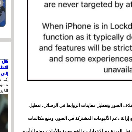
هل ق
التط
إلى ا
كم مر
مشوّه
الذين
لاف الصور وتعطيل معاينات الروابط في الرسائل، تعطيل
JavaScr في الوقت المناسب ( JIT ) ، مع إزالة دعم الألبومات المشتركة في الصور، ومنع مكالمات