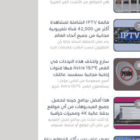
هي المواقع عبر الأنترنت الغير العربية
التي تقدم خدمة تحميل الأفلام على
التورنت ، ومعظم هذه المواقع ل...
قائمة IPTV الشاملة لمشاهدة
أكثر من 42,000 قناة تلفزيونية
مجانية من جميع أنحاء العالم
بناءً على الاعتقاد السائد حاليًا بأن
التلفزيون حسب الطلب ومنصات البث
المباشر تتفوق على التلفزيون الرقمي
الأرضي التقليدي، يُعدّ IPTV-org خيار...
سارع واحذف هذه الترددات في
القمر Astra 19.1°E فبها قنوات
إباحية مجانية ستفسد عائلتك
أصبح مجموعة من الناس مؤخر ا
يستعملون القمر Astra 19.1°E شرق
وذلك بسبب أن هذا الأخير يتوفرعلى
قنوات مميزة جدا تنقل العديد من البرامج
هذا أفضل برنامج جربته لتحميل
اله...
جميع الفيديوهات من أي مواقع
بدقة عالية 4K ومميزات خرافية
إذا كنت تبحث عن برنامج لتنزيل الفيديو
من على أي موقع أو منصة، فسوف
تعثر على عدد لا منتهي من الروابط
الخاصة بالبرامج والتطبيقات في هذا
تعرف على ترتيب أكثر المواقع زيارة