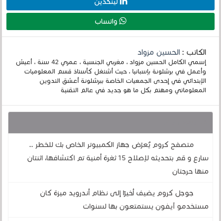
لينكدين
واتساب
الكاتب :
الحسين مزواد
إسمي الكامل الحسين مزواد ، مغربي الجنسية ، عمري 42 سنة ، أعيش
وأعمل في برشلونة بإسبانيا ، حيث أشتغل كأستاذ قسم المعلوميات
الإبتدائي في إحدى الجمعيات الخاصة ببرشلونة أعشق التدوين
المعلوماتي ومهتم بكل ما هو جديد في عالم التقنية
قد يهمك أيضا :
متصفح كروم يُعرّض جهاز الكمبيوتر الخاص بك للخطر ..
سارع و قم بتحديثه لإصلاح 15 ثغرة أمنية تم اكتشافها، اثنتان
منها حرجتان
جوجل كروم يضيف أخيرًا إلى نظام أندرويد ميزة كان
مستخدمو آيفون يستمتعون بها لسنوات