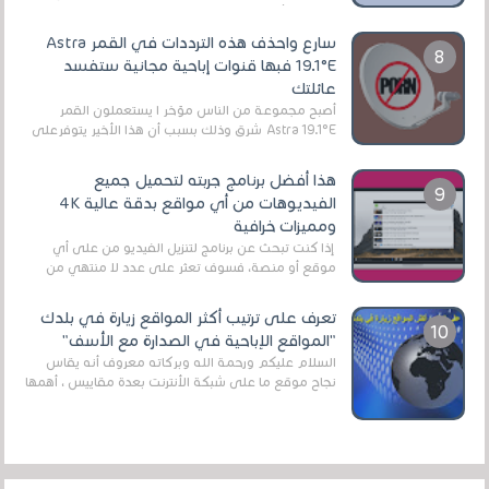
الرقمي الأرضي التقليدي، يُعدّ IPTV-org خيار...
سارع واحذف هذه الترددات في القمر Astra
19.1°E فبها قنوات إباحية مجانية ستفسد
عائلتك
أصبح مجموعة من الناس مؤخر ا يستعملون القمر
Astra 19.1°E شرق وذلك بسبب أن هذا الأخير يتوفرعلى
قنوات مميزة جدا تنقل العديد من البرامج اله...
هذا أفضل برنامج جربته لتحميل جميع
الفيديوهات من أي مواقع بدقة عالية 4K
ومميزات خرافية
إذا كنت تبحث عن برنامج لتنزيل الفيديو من على أي
موقع أو منصة، فسوف تعثر على عدد لا منتهي من
الروابط الخاصة بالبرامج والتطبيقات في هذا المج...
تعرف على ترتيب أكثر المواقع زيارة في بلدك
"المواقع الإباحية في الصدارة مع الأسف"
السلام عليكم ورحمة الله وبركاته معروف أنه يقاس
نجاح موقع ما على شبكة الأنترنت بعدة مقاييس ، أهمها
عداد الزائرين للموقع، ويتم معرفة ذلك في...