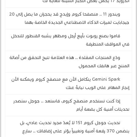
أندرويد 17 يحمل بعض الأخبار السيئة للغاية لك
ويندوز 11 .. متصفحا كروم وإيدج قد يحجزان ما يصل إلى 20
جيجابايت لميزات الذكاء الاصطناعي الجديدة الخاصة بهما
قاموا بصنع روبوت بأربع أرجل ومظهر يشبه القنطور للتدخل
في المواقف المتطرفة
ودّع المنتجات المقلدة .. هذه العلامة تتيح التحقق من أصالة
المنتج عبر هاتفك المحمول
Gemini Spark يتكامل الآن مع متصفح كروم ويمكنه الآن
إنجاز المهام على الويب نيابةً عنك
إذا كنت تستخدم متصفح كروم، فاستعد .. جوجل ستصدر
تحديثات أمنية كل بضعة أيام
تحديث جوجل كروم 151 لا يُعدّ مجرد تحديث عادي، بل
يتضمن 370 رقعة أمنية وتغييراً يؤثر على إضافاتك .. سارع