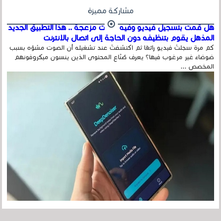
مشاركة مميزة
هل قمت بتسجيل فيديو وفيه أصوت مزعجة .. هذا التطبيق الجديد
المذهل يقوم بتنظيفه دون الحاجة إلى اتصال بالإنترنت
كم مرة سجلتَ فيديو رائعًا ثم اكتشفتَ عند تشغيله أن الصوت مشوّه بسبب
ضوضاء غير مرغوب فيها؟ يعرف صُنّاع المحتوى الذين ينسون ميكروفونهم
المخصص ...