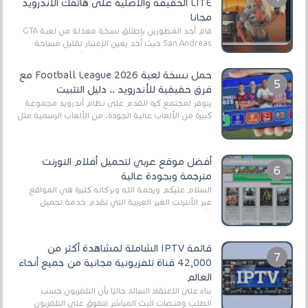
LITE الخفيفة والأصلية على هاتفك الأندرويد
مجانا
قام أحد المطورين بإطلاق نسخة معدلة من لعبة GTA
San Andreas حيث أخد بعين الإعتبار تقليل مساحة
اللعبة وجعلها خفيفة LITE لهواتف الأندرويد ، وق...
حمل نسخة لعبة Football League 2026 مع
فرق حقيقية للأندرويد .. دليل التثبيت
يتوفر لمجتمع كرة القدم على نظام أندرويد مجموعة
كبيرة من الألعاب عالية الجودة. من الألعاب الرسمية مثل
EA Sports FC 26 (المعروفة سابقًا باسم ...
أفضل موقع عربي لتحميل أفلام التورنت
مترجمة وبجودة عالية
السلام عليكم ورحمة الله وبركاته كثيرة هي المواقع
عبر الأنترنت الغير العربية التي تقدم خدمة تحميل
الأفلام على التورنت ، ومعظم هذه المواقع ل...
قائمة IPTV الشاملة لمشاهدة أكثر من
42,000 قناة تلفزيونية مجانية من جميع أنحاء
العالم
بناءً على الاعتقاد السائد حاليًا بأن التلفزيون حسب
الطلب ومنصات البث المباشر تتفوق على التلفزيون