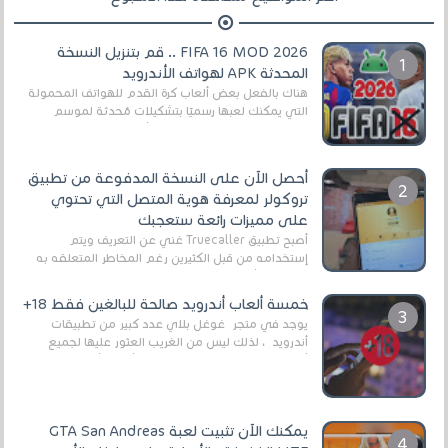
FIFA 16 MOD 2026 .. قم بتنزيل النسخة
المحدثة APK لهواتف الأندرويد
هناك بالفعل بعض ألعاب كرة القدم للهواتف المحمولة
التي يمكنك لعبها رسميًا بتشكيلات مُحدثة لموسم
2025/2026v ومثال على ذلك ألعاب مثل EA Sports ...
أحصل الآن على النسخة المدفوعة من تطبيق
تروكولر لمعرفة هوية المتصل التي تحتوي
على مميزات رائعة ستعجبك
أصبح تطبيق Truecaller غني عن التعريف ويتم
إستخدامه من قبل الكثيرين رغم المخاطر المتعلقه به
وذلك من أجل التخلص من المضايقات الكثيرة في
العال...
خمسة ألعاب أندرويد صالحة للبالغين فقط 18+
يوجد في متجر غوغل بلاي عدد كبير من تطبيقات
أندرويد ، لذلك ليس من الغريب العثور عليها لجميع
أنواع الجماهير. هذه المرة نقدم 5 ألعاب أند...
يمكنك الآن تثبيت لعبة GTA San Andreas