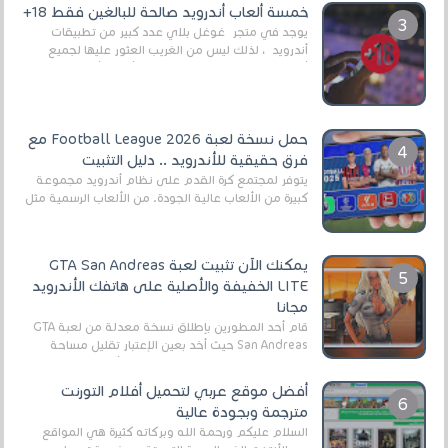
العال...
خمسة ألعاب أندرويد صالحة للبالغين فقط 18+
يوجد في متجر غوغل بلاي عدد كبير من تطبيقات
أندرويد ، لذلك ليس من الغريب العثور عليها لجميع
أنواع الجماهير. هذه المرة نقدم 5 ألعاب أند...
حمل نسخة لعبة Football League 2026 مع
فرق حقيقية للأندرويد .. دليل التثبيت
يتوفر لمجتمع كرة القدم على نظام أندرويد مجموعة
كبيرة من الألعاب عالية الجودة. من الألعاب الرسمية مثل
EA Sports FC 26 (المعروفة سابقًا باسم ...
يمكنك الآن تثبيت لعبة GTA San Andreas
LITE الخفيفة والأصلية على هاتفك الأندرويد
مجانا
قام أحد المطورين بإطلاق نسخة معدلة من لعبة GTA
San Andreas حيث أخد بعين الإعتبار تقليل مساحة
اللعبة وجعلها خفيفة LITE لهواتف الأندرويد ، وق...
أفضل موقع عربي لتحميل أفلام التورنت
مترجمة وبجودة عالية
السلام عليكم ورحمة الله وبركاته كثيرة هي المواقع