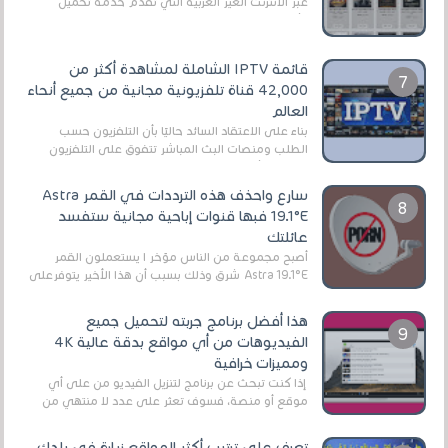
عبر الأنترنت الغير العربية التي تقدم خدمة تحميل
الأفلام على التورنت ، ومعظم هذه المواقع ل...
قائمة IPTV الشاملة لمشاهدة أكثر من
42,000 قناة تلفزيونية مجانية من جميع أنحاء
العالم
بناءً على الاعتقاد السائد حاليًا بأن التلفزيون حسب
الطلب ومنصات البث المباشر تتفوق على التلفزيون
الرقمي الأرضي التقليدي، يُعدّ IPTV-org خيار...
سارع واحذف هذه الترددات في القمر Astra
19.1°E فبها قنوات إباحية مجانية ستفسد
عائلتك
أصبح مجموعة من الناس مؤخر ا يستعملون القمر
Astra 19.1°E شرق وذلك بسبب أن هذا الأخير يتوفرعلى
قنوات مميزة جدا تنقل العديد من البرامج اله...
هذا أفضل برنامج جربته لتحميل جميع
الفيديوهات من أي مواقع بدقة عالية 4K
ومميزات خرافية
إذا كنت تبحث عن برنامج لتنزيل الفيديو من على أي
موقع أو منصة، فسوف تعثر على عدد لا منتهي من
الروابط الخاصة بالبرامج والتطبيقات في هذا المج...
تعرف على ترتيب أكثر المواقع زيارة في بلدك