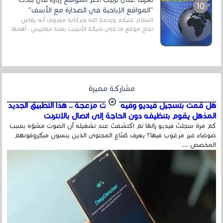
"المواقع الإباحية في الصدارة مع الأسف"
السلام عليكم ورحمة الله وبركاته معروف أنه يقاس
نجاح موقع ما على شبكة الأنترنت بعدة مقاييس ، أهمها
عداد الزائرين للموقع، ويتم معرفة ذلك في...
مشاركة مميزة
هل قمت بتسجيل فيديو وفيه أصوت مزعجة .. هذا التطبيق الجديد
المذهل يقوم بتنظيفه دون الحاجة إلى اتصال بالإنترنت
كم مرة سجلتَ فيديو رائعًا ثم اكتشفتَ عند تشغيله أن الصوت مشوّه بسبب
ضوضاء غير مرغوب فيها؟ يعرف صُنّاع المحتوى الذين ينسون ميكروفونهم
المخصص ...