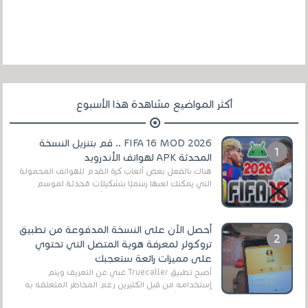
أكثر المواضيع مشاهدة هذا الأسبوع
FIFA 16 MOD 2026 .. قم بتنزيل النسخة
المحدثة APK لهواتف الأندرويد
هناك بالفعل بعض ألعاب كرة القدم للهواتف المحمولة
التي يمكنك لعبها رسميًا بتشكيلات مُحدثة لموسم
2025/2026v ومثال على ذلك ألعاب مثل EA Sports ...
أحصل الآن على النسخة المدفوعة من تطبيق
تروكولر لمعرفة هوية المتصل التي تحتوي
على مميزات رائعة ستعجبك
أصبح تطبيق Truecaller غني عن التعريف ويتم
إستخدامه من قبل الكثيرين رغم المخاطر المتعلقه به
وذلك من أجل التخلص من المضايقات الكثيرة في