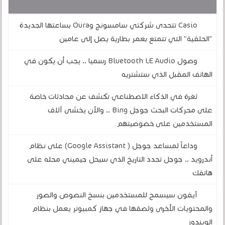
قد يهمك أيضا :
Casio تتحدى شركتي سامسونج وOura بساعتها الجديدة
"الحلقية" التي تتمتع بعمر بطارية يصل إلى عامين
وصول Bluetooth LE Audio رسميا .. يجب أن يكون في
الهاتف المقبل الذي ستشتريه
ثغرة في الذكاء الاصطناعي تكشف عن محادثات خاصة
على محركات البحث جوجل Bing .. والآن يخشى آلاف
المستخدمين على خصوصيتهم
وداعاً لمساعد جوجل ( Google Assistant) على نظام
أندرويد .. جوجل تحدد التاريخ الذي سيحل جيميني محله على
هاتفك
آيفون سيسمح للمستخدمين بنسخ النصوص والصور
والمحتويات الأخرى ولصقها في جهاز كمبيوتر يعمل بنظام
الويندوز