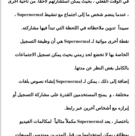
في الوقت الفعلي ، بحيث يمكن استشارتهم لاحقًا. من ناحية أخرى
، عندما ينضم شخص ما إلى اجتماع مع تنشيط Supernormal ،
سيبدأ تدوين ملاحظاته في اللحظة التي تبدأ فيها مشاركته.
نقطة أخرى مواتية لـ Supernormal هي أن وظيفة التسجيل
الخاصة بها لا تخضع لحد زمني بحيث يمكن تسجيل الاجتماعات
بالكامل بغض النظر عن مدتها.
إضافة إلى ذلك ، يمكن لـ Supernormal إنشاء نصوص بلغات
مختلفة ، و يمنح المستخدمين القدرة على مشاركة التسجيل أو
إبرازه مع أشخاص آخرين عبر رابط.
باختصار ، يعد Supernormal مكملاً مثالياً لمكالمات الفيديو
بوظائف يمكن استخدامها من قبل المديرين ومندوبي المبيعات