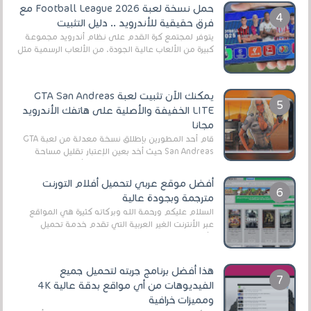
حمل نسخة لعبة Football League 2026 مع
فرق حقيقية للأندرويد .. دليل التثبيت
يتوفر لمجتمع كرة القدم على نظام أندرويد مجموعة
كبيرة من الألعاب عالية الجودة. من الألعاب الرسمية مثل
EA Sports FC 26 (المعروفة سابقًا باسم ...
يمكنك الآن تثبيت لعبة GTA San Andreas
LITE الخفيفة والأصلية على هاتفك الأندرويد
مجانا
قام أحد المطورين بإطلاق نسخة معدلة من لعبة GTA
San Andreas حيث أخد بعين الإعتبار تقليل مساحة
اللعبة وجعلها خفيفة LITE لهواتف الأندرويد ، وق...
أفضل موقع عربي لتحميل أفلام التورنت
مترجمة وبجودة عالية
السلام عليكم ورحمة الله وبركاته كثيرة هي المواقع
عبر الأنترنت الغير العربية التي تقدم خدمة تحميل
الأفلام على التورنت ، ومعظم هذه المواقع ل...
هذا أفضل برنامج جربته لتحميل جميع
الفيديوهات من أي مواقع بدقة عالية 4K
ومميزات خرافية