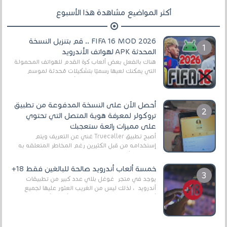
أكثر المواضيع مشاهدة هذا الأسبوع
FIFA 16 MOD 2026 .. قم بتنزيل النسخة
المحدثة APK لهواتف الأندرويد
هناك بالفعل بعض ألعاب كرة القدم للهواتف المحمولة
التي يمكنك لعبها رسميًا بتشكيلات مُحدثة لموسم
2025/2026v ومثال على ذلك ألعاب مثل EA Sports ...
أحصل الآن على النسخة المدفوعة من تطبيق
تروكولر لمعرفة هوية المتصل التي تحتوي
على مميزات رائعة ستعجبك
أصبح تطبيق Truecaller غني عن التعريف ويتم
إستخدامه من قبل الكثيرين رغم المخاطر المتعلقه به
وذلك من أجل التخلص من المضايقات الكثيرة في
العال...
خمسة ألعاب أندرويد صالحة للبالغين فقط 18+
يوجد في متجر غوغل بلاي عدد كبير من تطبيقات
أندرويد ، لذلك ليس من الغريب العثور عليها لجميع
أنواع الجماهير. هذه المرة نقدم 5 ألعاب أند...