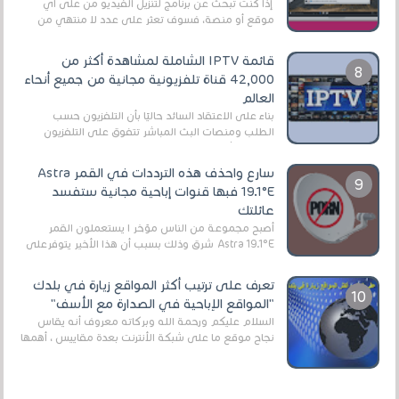
إذا كنت تبحث عن برنامج لتنزيل الفيديو من على أي
موقع أو منصة، فسوف تعثر على عدد لا منتهي من
الروابط الخاصة بالبرامج والتطبيقات في هذا المج...
قائمة IPTV الشاملة لمشاهدة أكثر من
42,000 قناة تلفزيونية مجانية من جميع أنحاء
العالم
بناءً على الاعتقاد السائد حاليًا بأن التلفزيون حسب
الطلب ومنصات البث المباشر تتفوق على التلفزيون
الرقمي الأرضي التقليدي، يُعدّ IPTV-org خيار...
سارع واحذف هذه الترددات في القمر Astra
19.1°E فبها قنوات إباحية مجانية ستفسد
عائلتك
أصبح مجموعة من الناس مؤخر ا يستعملون القمر
Astra 19.1°E شرق وذلك بسبب أن هذا الأخير يتوفرعلى
قنوات مميزة جدا تنقل العديد من البرامج اله...
تعرف على ترتيب أكثر المواقع زيارة في بلدك
"المواقع الإباحية في الصدارة مع الأسف"
السلام عليكم ورحمة الله وبركاته معروف أنه يقاس
نجاح موقع ما على شبكة الأنترنت بعدة مقاييس ، أهمها
عداد الزائرين للموقع، ويتم معرفة ذلك في...