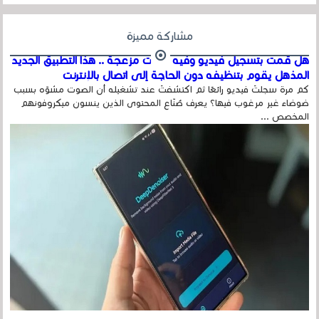
مشاركة مميزة
هل قمت بتسجيل فيديو وفيه أصوت مزعجة .. هذا التطبيق الجديد
المذهل يقوم بتنظيفه دون الحاجة إلى اتصال بالإنترنت
كم مرة سجلتَ فيديو رائعًا ثم اكتشفتَ عند تشغيله أن الصوت مشوّه بسبب
ضوضاء غير مرغوب فيها؟ يعرف صُنّاع المحتوى الذين ينسون ميكروفونهم
المخصص ...