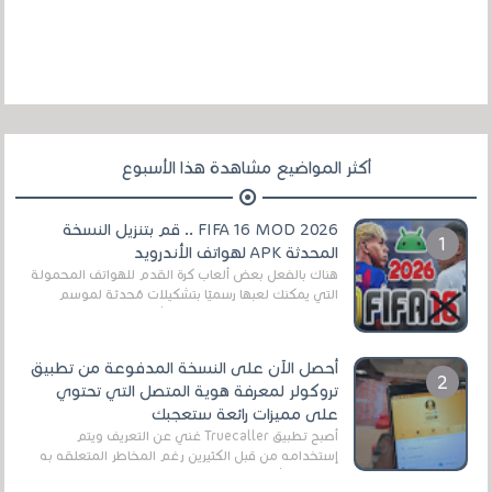
أكثر المواضيع مشاهدة هذا الأسبوع
FIFA 16 MOD 2026 .. قم بتنزيل النسخة
المحدثة APK لهواتف الأندرويد
هناك بالفعل بعض ألعاب كرة القدم للهواتف المحمولة
التي يمكنك لعبها رسميًا بتشكيلات مُحدثة لموسم
2025/2026v ومثال على ذلك ألعاب مثل EA Sports ...
أحصل الآن على النسخة المدفوعة من تطبيق
تروكولر لمعرفة هوية المتصل التي تحتوي
على مميزات رائعة ستعجبك
أصبح تطبيق Truecaller غني عن التعريف ويتم
إستخدامه من قبل الكثيرين رغم المخاطر المتعلقه به
وذلك من أجل التخلص من المضايقات الكثيرة في