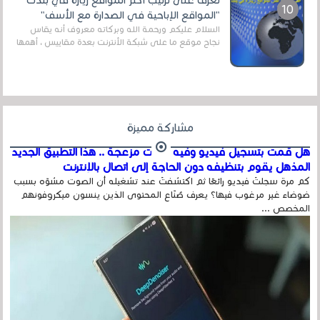
"المواقع الإباحية في الصدارة مع الأسف"
السلام عليكم ورحمة الله وبركاته معروف أنه يقاس
نجاح موقع ما على شبكة الأنترنت بعدة مقاييس ، أهمها
عداد الزائرين للموقع، ويتم معرفة ذلك في...
مشاركة مميزة
هل قمت بتسجيل فيديو وفيه أصوت مزعجة .. هذا التطبيق الجديد
المذهل يقوم بتنظيفه دون الحاجة إلى اتصال بالإنترنت
كم مرة سجلتَ فيديو رائعًا ثم اكتشفتَ عند تشغيله أن الصوت مشوّه بسبب
ضوضاء غير مرغوب فيها؟ يعرف صُنّاع المحتوى الذين ينسون ميكروفونهم
المخصص ...