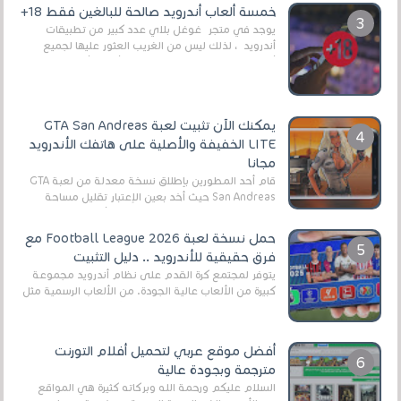
العال...
خمسة ألعاب أندرويد صالحة للبالغين فقط 18+
يوجد في متجر غوغل بلاي عدد كبير من تطبيقات
أندرويد ، لذلك ليس من الغريب العثور عليها لجميع
أنواع الجماهير. هذه المرة نقدم 5 ألعاب أند...
يمكنك الآن تثبيت لعبة GTA San Andreas
LITE الخفيفة والأصلية على هاتفك الأندرويد
مجانا
قام أحد المطورين بإطلاق نسخة معدلة من لعبة GTA
San Andreas حيث أخد بعين الإعتبار تقليل مساحة
اللعبة وجعلها خفيفة LITE لهواتف الأندرويد ، وق...
حمل نسخة لعبة Football League 2026 مع
فرق حقيقية للأندرويد .. دليل التثبيت
يتوفر لمجتمع كرة القدم على نظام أندرويد مجموعة
كبيرة من الألعاب عالية الجودة. من الألعاب الرسمية مثل
EA Sports FC 26 (المعروفة سابقًا باسم ...
أفضل موقع عربي لتحميل أفلام التورنت
مترجمة وبجودة عالية
السلام عليكم ورحمة الله وبركاته كثيرة هي المواقع