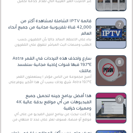
عبر الأنترنت الغير العربية التي تقدم خدمة تحميل
الأفلام على التورنت ، ومعظم هذه المواقع ل...
قائمة IPTV الشاملة لمشاهدة أكثر من
42,000 قناة تلفزيونية مجانية من جميع أنحاء
العالم
بناءً على الاعتقاد السائد حاليًا بأن التلفزيون حسب
الطلب ومنصات البث المباشر تتفوق على التلفزيون
الرقمي الأرضي التقليدي، يُعدّ IPTV-org خيار...
سارع واحذف هذه الترددات في القمر Astra
19.1°E فبها قنوات إباحية مجانية ستفسد
عائلتك
أصبح مجموعة من الناس مؤخر ا يستعملون القمر
Astra 19.1°E شرق وذلك بسبب أن هذا الأخير يتوفرعلى
قنوات مميزة جدا تنقل العديد من البرامج اله...
هذا أفضل برنامج جربته لتحميل جميع
الفيديوهات من أي مواقع بدقة عالية 4K
ومميزات خرافية
إذا كنت تبحث عن برنامج لتنزيل الفيديو من على أي
موقع أو منصة، فسوف تعثر على عدد لا منتهي من
الروابط الخاصة بالبرامج والتطبيقات في هذا المج...
تعرف على ترتيب أكثر المواقع زيارة في بلدك