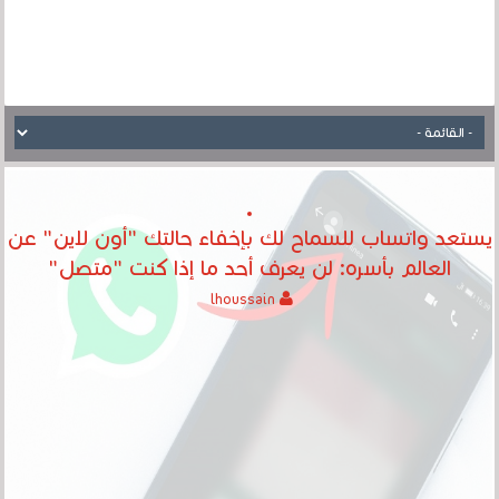
يستعد واتساب للسماح لك بإخفاء حالتك "أون لاين" عن
العالم بأسره: لن يعرف أحد ما إذا كنت "متصل"
lhoussain