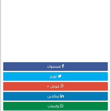
فيسبوك
تويتر
جوجل +
لينكدين
واتساب