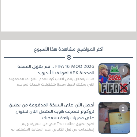
أكثر المواضيع مشاهدة هذا الأسبوع
FIFA 16 MOD 2026 .. قم بتنزيل النسخة
المحدثة APK لهواتف الأندرويد
هناك بالفعل بعض ألعاب كرة القدم للهواتف المحمولة
التي يمكنك لعبها رسميًا بتشكيلات مُحدثة لموسم
2025/2026v ومثال على ذلك ألعاب مثل EA Sports ...
أحصل الآن على النسخة المدفوعة من تطبيق
تروكولر لمعرفة هوية المتصل التي تحتوي
على مميزات رائعة ستعجبك
أصبح تطبيق Truecaller غني عن التعريف ويتم
إستخدامه من قبل الكثيرين رغم المخاطر المتعلقه به
وذلك من أجل التخلص من المضايقات الكثيرة في