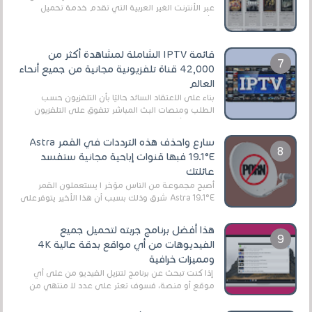
عبر الأنترنت الغير العربية التي تقدم خدمة تحميل
الأفلام على التورنت ، ومعظم هذه المواقع ل...
قائمة IPTV الشاملة لمشاهدة أكثر من
42,000 قناة تلفزيونية مجانية من جميع أنحاء
العالم
بناءً على الاعتقاد السائد حاليًا بأن التلفزيون حسب
الطلب ومنصات البث المباشر تتفوق على التلفزيون
الرقمي الأرضي التقليدي، يُعدّ IPTV-org خيار...
سارع واحذف هذه الترددات في القمر Astra
19.1°E فبها قنوات إباحية مجانية ستفسد
عائلتك
أصبح مجموعة من الناس مؤخر ا يستعملون القمر
Astra 19.1°E شرق وذلك بسبب أن هذا الأخير يتوفرعلى
قنوات مميزة جدا تنقل العديد من البرامج اله...
هذا أفضل برنامج جربته لتحميل جميع
الفيديوهات من أي مواقع بدقة عالية 4K
ومميزات خرافية
إذا كنت تبحث عن برنامج لتنزيل الفيديو من على أي
موقع أو منصة، فسوف تعثر على عدد لا منتهي من
الروابط الخاصة بالبرامج والتطبيقات في هذا المج...