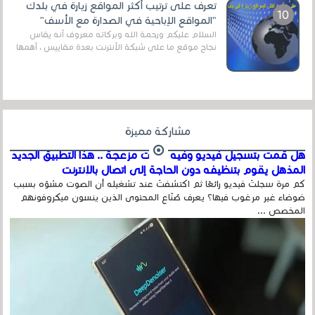
تعرف على ترتيب أكثر المواقع زيارة في بلدك
"المواقع الإباحية في الصدارة مع الأسف"
السلام عليكم ورحمة الله وبركاته معروف أنه يقاس
نجاح موقع ما على شبكة الأنترنت بعدة مقاييس ، أهمها
عداد الزائرين للموقع، ويتم معرفة ذلك في...
مشاركة مميزة
هل قمت بتسجيل فيديو وفيه أصوت مزعجة .. هذا التطبيق الجديد
المذهل يقوم بتنظيفه دون الحاجة إلى اتصال بالإنترنت
كم مرة سجلتَ فيديو رائعًا ثم اكتشفتَ عند تشغيله أن الصوت مشوّه بسبب
ضوضاء غير مرغوب فيها؟ يعرف صُنّاع المحتوى الذين ينسون ميكروفونهم
المخصص ...