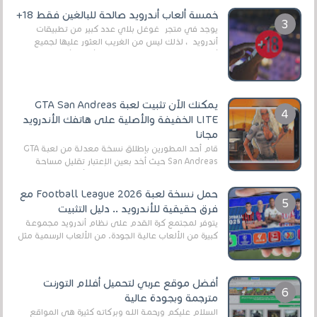
العال...
خمسة ألعاب أندرويد صالحة للبالغين فقط 18+
يوجد في متجر غوغل بلاي عدد كبير من تطبيقات
أندرويد ، لذلك ليس من الغريب العثور عليها لجميع
أنواع الجماهير. هذه المرة نقدم 5 ألعاب أند...
يمكنك الآن تثبيت لعبة GTA San Andreas
LITE الخفيفة والأصلية على هاتفك الأندرويد
مجانا
قام أحد المطورين بإطلاق نسخة معدلة من لعبة GTA
San Andreas حيث أخد بعين الإعتبار تقليل مساحة
اللعبة وجعلها خفيفة LITE لهواتف الأندرويد ، وق...
حمل نسخة لعبة Football League 2026 مع
فرق حقيقية للأندرويد .. دليل التثبيت
يتوفر لمجتمع كرة القدم على نظام أندرويد مجموعة
كبيرة من الألعاب عالية الجودة. من الألعاب الرسمية مثل
EA Sports FC 26 (المعروفة سابقًا باسم ...
أفضل موقع عربي لتحميل أفلام التورنت
مترجمة وبجودة عالية
السلام عليكم ورحمة الله وبركاته كثيرة هي المواقع