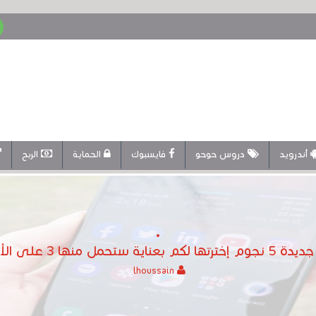
أندرويد
دروس حوحو
فايسبوك
الحماية
الربح
lhoussain