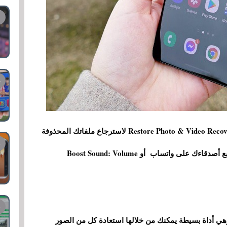
ضمن هذا التحديد ، ستجد تطبيقات مفيدة مثل Restore Photo & Video Recovery لاسترجاع ملفاتك المحذوفة
أو wallinice أو Online Tracker for Whatsapp لتتبع أصدقاءك على واتساب أو Boost Sound: Volume
ي أداة بسيطة يمكنك من خلالها استعادة كل من الصور