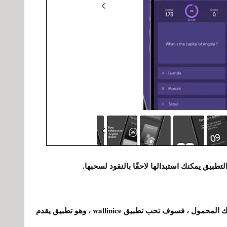
طبيق يمكنك استبدالها لاحقًا بالنقود لسحبها.
إذا كنت ترغب في تخصيص الشاشة الرئيسية لهاتفك المحمول ، فسوف تحب تطبيق wallinice ، وهو تطبيق يقدم