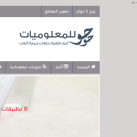
-->
إربح 5 دولار
تطوير المواقع
الرئيسية
أخبار
تدوينات معلوماتية
8 تطبيقات جديدة 5 نجوم إخترتها لكم بعناية ستحمل منها 3 على الأقل لروعتها