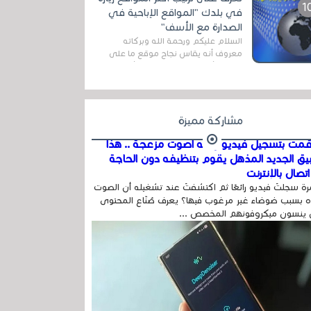
المج...
في بلدك "المواقع الإباحية في
الصدارة مع الأسف"
السلام عليكم ورحمة الله وبركاته
معروف أنه يقاس نجاح موقع ما على
شبكة الأنترنت بعدة مقاييس ، أهمها
عداد الزائرين للموقع، ويتم معرفة ذلك
في...
مشاركة مميزة
مت بتسجيل فيديو وفيه أصوت مزعجة .. هذا
بيق الجديد المذهل يقوم بتنظيفه دون الحاجة
تصال بالإنترنت
ة سجلتَ فيديو رائعًا ثم اكتشفتَ عند تشغيله أن الصوت
 بسبب ضوضاء غير مرغوب فيها؟ يعرف صُنّاع المحتوى
 ينسون ميكروفونهم المخصص ...