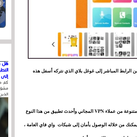
هل ق
ن الرابط المباشر إلى غوغل بلاي الذي نتركه أسفل هذه
التط
إلى ا
كم مر
مشوّه
الذين
في متجر غوغل بلاي ، يمكنك العثور على مجموعة متنوعة من عملاء VPN المجاني وأحدث تطبيق من هذا النوع
هو VPN Mate ، وهو تطبيق يمكنك من خلاله الوصول بأمان إلى شبكات واي فاي العامة ،