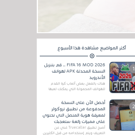
أكثر المواضيع مشاهدة هذا الأسبوع
FIFA 16 MOD 2026 .. قم بتنزيل
النسخة المحدثة APK لهواتف
الأندرويد
هناك بالفعل بعض ألعاب كرة القدم
للهواتف المحمولة التي يمكنك لعبها
رسميًا بتشكيلات مُحدثة لموسم
2025/2026v ومثال على ذلك ألعاب
أحصل الآن على النسخة
مثل EA Sports ...
المدفوعة من تطبيق تروكولر
لمعرفة هوية المتصل التي تحتوي
على مميزات رائعة ستعجبك
أصبح تطبيق Truecaller غني عن
التعريف ويتم إستخدامه من قبل الكثيرين