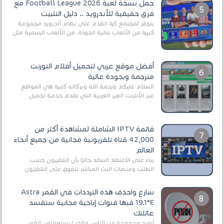
حمل نسخة لعبة Football League 2026 مع
فرق حقيقية للأندرويد .. دليل التثبيت
يتوفر لمجتمع كرة القدم على نظام أندرويد مجموعة
كبيرة من الألعاب عالية الجودة. من الألعاب الرسمية مثل
EA Sports FC 26 (المعروفة سابقًا باسم ...
أفضل موقع عربي لتحميل أفلام التورنت
مترجمة وبجودة عالية
السلام عليكم ورحمة الله وبركاته كثيرة هي المواقع
عبر الأنترنت الغير العربية التي تقدم خدمة تحميل
الأفلام على التورنت ، ومعظم هذه المواقع ل...
قائمة IPTV الشاملة لمشاهدة أكثر من
42,000 قناة تلفزيونية مجانية من جميع أنحاء
العالم
بناءً على الاعتقاد السائد حاليًا بأن التلفزيون حسب
الطلب ومنصات البث المباشر تتفوق على التلفزيون
الرقمي الأرضي التقليدي، يُعدّ IPTV-org خيار...
سارع واحذف هذه الترددات في القمر Astra
19.1°E فبها قنوات إباحية مجانية ستفسد
عائلتك
أصبح مجموعة من الناس مؤخر ا يستعملون القمر