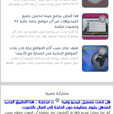
Astra 19.1°E شرق وذلك بسبب أن هذا الأخير يتوفرعلى
قنوات مميزة جدا تنقل العديد من البرامج اله...
هذا أفضل برنامج جربته لتحميل جميع
الفيديوهات من أي مواقع بدقة عالية 4K
ومميزات خرافية
إذا كنت تبحث عن برنامج لتنزيل الفيديو من على أي
موقع أو منصة، فسوف تعثر على عدد لا منتهي من
الروابط الخاصة بالبرامج والتطبيقات في هذا المج...
تعرف على ترتيب أكثر المواقع زيارة في بلدك
"المواقع الإباحية في الصدارة مع الأسف"
السلام عليكم ورحمة الله وبركاته معروف أنه يقاس
نجاح موقع ما على شبكة الأنترنت بعدة مقاييس ، أهمها
عداد الزائرين للموقع، ويتم معرفة ذلك في...
مشاركة مميزة
هل قمت بتسجيل فيديو وفيه أصوت مزعجة .. هذا التطبيق الجديد
المذهل يقوم بتنظيفه دون الحاجة إلى اتصال بالإنترنت
كم مرة سجلتَ فيديو رائعًا ثم اكتشفتَ عند تشغيله أن الصوت مشوّه بسبب