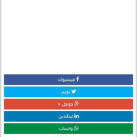
فيسبوك
تويتر
جوجل +
لينكدين
واتساب