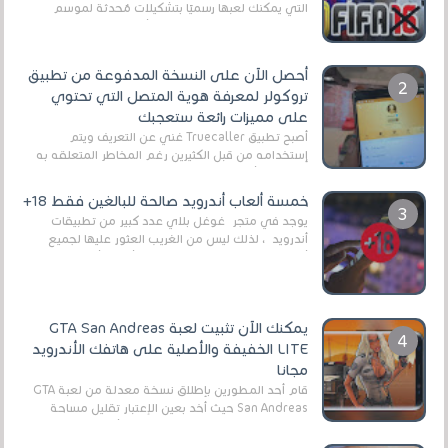
التي يمكنك لعبها رسميًا بتشكيلات مُحدثة لموسم
2025/2026v ومثال على ذلك ألعاب مثل EA Sports ...
أحصل الآن على النسخة المدفوعة من تطبيق
تروكولر لمعرفة هوية المتصل التي تحتوي
على مميزات رائعة ستعجبك
أصبح تطبيق Truecaller غني عن التعريف ويتم
إستخدامه من قبل الكثيرين رغم المخاطر المتعلقه به
وذلك من أجل التخلص من المضايقات الكثيرة في
العال...
خمسة ألعاب أندرويد صالحة للبالغين فقط 18+
يوجد في متجر غوغل بلاي عدد كبير من تطبيقات
أندرويد ، لذلك ليس من الغريب العثور عليها لجميع
أنواع الجماهير. هذه المرة نقدم 5 ألعاب أند...
يمكنك الآن تثبيت لعبة GTA San Andreas
LITE الخفيفة والأصلية على هاتفك الأندرويد
مجانا
قام أحد المطورين بإطلاق نسخة معدلة من لعبة GTA
San Andreas حيث أخد بعين الإعتبار تقليل مساحة
اللعبة وجعلها خفيفة LITE لهواتف الأندرويد ، وق...