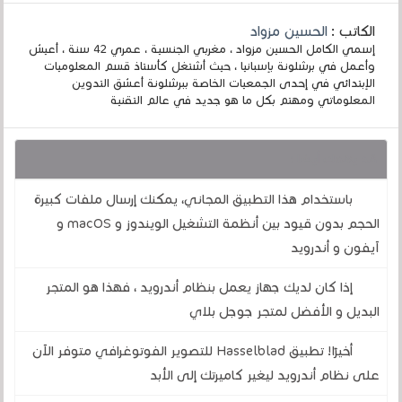
الكاتب :
الحسين مزواد
إسمي الكامل الحسين مزواد ، مغربي الجنسية ، عمري 42 سنة ، أعيش
وأعمل في برشلونة بإسبانيا ، حيث أشتغل كأستاذ قسم المعلوميات
الإبتدائي في إحدى الجمعيات الخاصة ببرشلونة أعشق التدوين
المعلوماتي ومهتم بكل ما هو جديد في عالم التقنية
قد يهمك أيضا :
باستخدام هذا التطبيق المجاني، يمكنك إرسال ملفات كبيرة
الحجم بدون قيود بين أنظمة التشغيل الويندوز و macOS و
آيفون و أندرويد
إذا كان لديك جهاز يعمل بنظام أندرويد ، فهذا هو المتجر
البديل و الأفضل لمتجر جوجل بلاي
أخيرًا! تطبيق Hasselblad للتصوير الفوتوغرافي متوفر الآن
على نظام أندرويد ليغير كاميرتك إلى الأبد