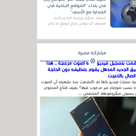
المج...
في بلدك "المواقع الإباحية في
الصدارة مع الأسف"
السلام عليكم ورحمة الله وبركاته
معروف أنه يقاس نجاح موقع ما على
شبكة الأنترنت بعدة مقاييس ، أهمها
عداد الزائرين للموقع، ويتم معرفة ذلك
في...
مشاركة مميزة
مت بتسجيل فيديو وفيه أصوت مزعجة .. هذا
بيق الجديد المذهل يقوم بتنظيفه دون الحاجة
تصال بالإنترنت
ة سجلتَ فيديو رائعًا ثم اكتشفتَ عند تشغيله أن الصوت
 بسبب ضوضاء غير مرغوب فيها؟ يعرف صُنّاع المحتوى
 ينسون ميكروفونهم المخصص ...