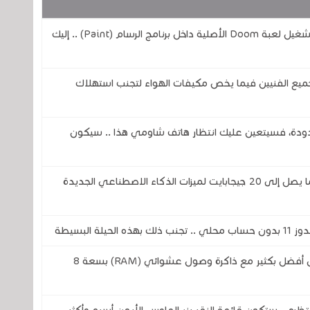
مهندس من شركة مايكروسوفت يتمن من تشغيل لعبة Doom الأصلية داخل برنامج الرسام (Paint) .. إليك
ميع الفنيين فيما يخص مكيفات الهواء لتجنب استهلاك
دودة، فسيتعين عليك انتظار هاتف شاومي هذا .. سيكون
ويندوز 11 .. متصفحا كروم وإيدج قد يحجزان ما يصل إلى 20 جيجابايت لميزات الذكاء الاصطناعي الجديدة
 البسيطة
مايكروسوفت تريد أن يعمل الويندوز 11 بشكل أفضل بكثير مع ذاكرة وصول عشوائي (RAM) بسعة 8