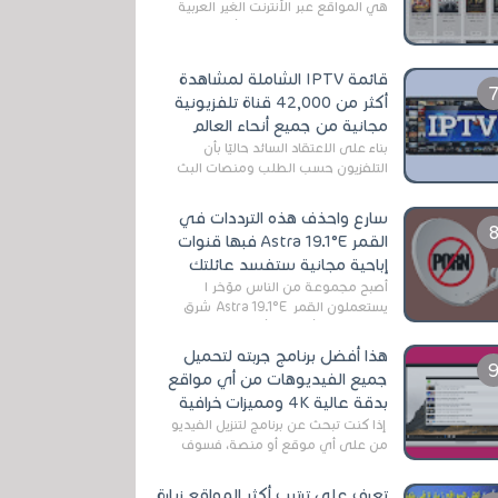
هي المواقع عبر الأنترنت الغير العربية
التي تقدم خدمة تحميل الأفلام على
التورنت ، ومعظم هذه المواقع ل...
قائمة IPTV الشاملة لمشاهدة
أكثر من 42,000 قناة تلفزيونية
مجانية من جميع أنحاء العالم
بناءً على الاعتقاد السائد حاليًا بأن
التلفزيون حسب الطلب ومنصات البث
المباشر تتفوق على التلفزيون الرقمي
الأرضي التقليدي، يُعدّ IPTV-org خيار...
سارع واحذف هذه الترددات في
القمر Astra 19.1°E فبها قنوات
إباحية مجانية ستفسد عائلتك
أصبح مجموعة من الناس مؤخر ا
يستعملون القمر Astra 19.1°E شرق
وذلك بسبب أن هذا الأخير يتوفرعلى
قنوات مميزة جدا تنقل العديد من البرامج
هذا أفضل برنامج جربته لتحميل
اله...
جميع الفيديوهات من أي مواقع
بدقة عالية 4K ومميزات خرافية
إذا كنت تبحث عن برنامج لتنزيل الفيديو
من على أي موقع أو منصة، فسوف
تعثر على عدد لا منتهي من الروابط
الخاصة بالبرامج والتطبيقات في هذا
تعرف على ترتيب أكثر المواقع زيارة