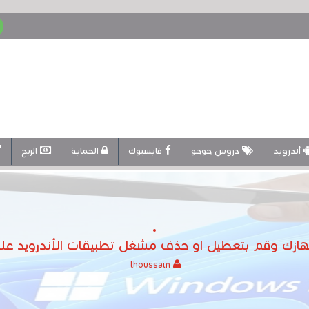
أندرويد
دروس حوحو
فايسبوك
الحماية
الربح
هازك وقم بتعطيل او حذف مشغل تطبيقات الأندرويد على و
lhoussain