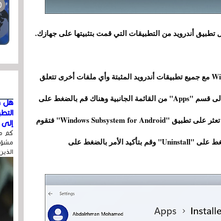
 تطبيق أندرويد من التطبيقات التي قمت بتثبيتها على جهازك.
وذلك بإزالة منصة Windows Subsystem for Android مع جميع تطبيقات أندرويد المثبتة وأي ملفات أخرى تتعلق
بالميزة. من خلال إعدادات الويندوز Settings توجه إلى قسم "Apps" من القائمة الجانبية وهناك قم بالضغط على
هل ق
التط
"Apps & features"ومنها قم بالتمرير لأسفل حتى تعثر على تطبيق "Windows Subsystem for Android" فتقوم
إلى ا
كم مر
بالضغط على زر القائمة (…) المجاور للاسم ثم اضغط على "Uninstall" وقم بتأكيد الأمر بالضغط على
مشوّه
الذين