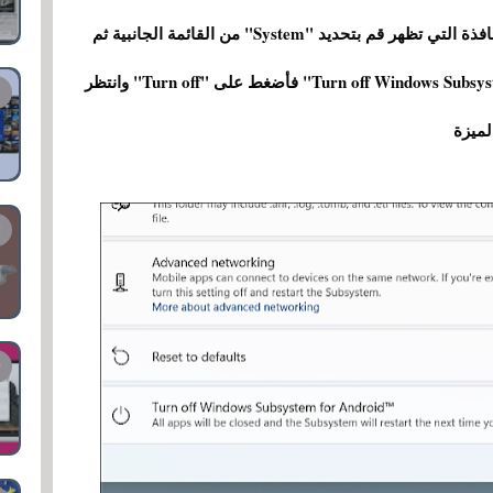
لمنصة Windows Subsystem for Android وفي النافذة التي تظهر قم بتحديد "System" من القائمة الجانبية ثم
مرّر لأسفل حتى تعثر على خيار "Turn off Windows Subsystem for Android" فأضغط على "Turn off" وانتظر
لميزة