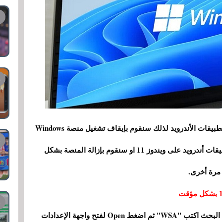
لا يوجد خيار في الإعدادات لتعطيل وتفعيل تشغيل تطبيقات الأندرويد لذلك سنقوم بإيقاف تشغيل منصة Windows
Subsystem for Android المسؤولة عن تشغيل تطبيقات أندرويد على ويندوز 11 او سنقوم بإزالة المنصة بشكل
 مرة أخرى.
قم بالضغط على مفتاحي Win + S معاً وفي شريط البحث اكتب "WSA" ثم اضغط Open لفتح واجهة الإعدادات