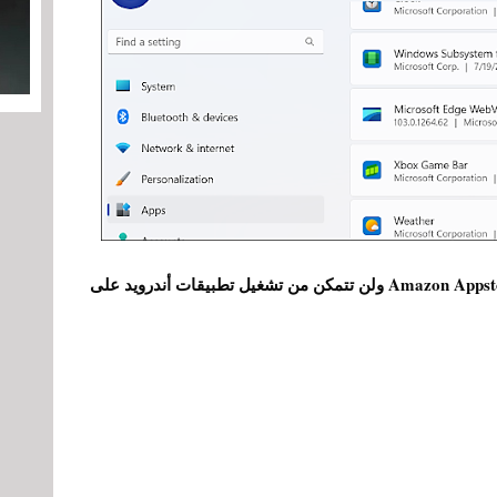
ستختفي تطبيقات أندرويد المثبتة وكذلك متجر Amazon Appstore ولن تتمكن من تشغيل تطبيقات أندرويد على