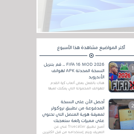
أكثر المواضيع مشاهدة هذا الأسبوع
FIFA 16 MOD 2026 .. قم بتنزيل
النسخة المحدثة APK لهواتف
الأندرويد
هناك بالفعل بعض ألعاب كرة القدم
للهواتف المحمولة التي يمكنك لعبها
رسميًا بتشكيلات مُحدثة لموسم
2025/2026v ومثال على ذلك ألعاب
أحصل الآن على النسخة
مثل EA Sports ...
المدفوعة من تطبيق تروكولر
لمعرفة هوية المتصل التي تحتوي
على مميزات رائعة ستعجبك
أصبح تطبيق Truecaller غني عن
التعريف ويتم إستخدامه من قبل الكثيرين