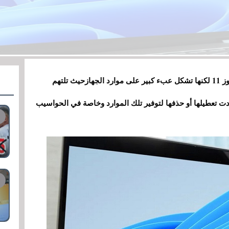
ميزة تشغيل تطبيقات أندرويد من أهم مميزات ويندوز 11 لكنها تشكل عبء كبير على موارد الجهازحيث تلتهم
ن أردت تعطيلها أو حذفها لتوفير تلك الموارد وخاصة في الحواسيب