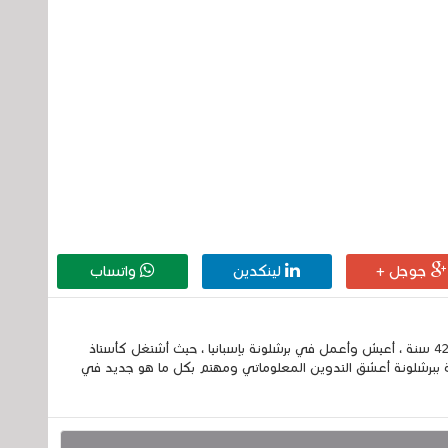
جوجل +
لينكدين
واتساب
إسمي الكامل الحسين مزواد ، مغربي الجنسية ، عمري 42 سنة ، أعيش وأعمل في برشلونة بإسبانيا ، حيث أشتغل كأستاذ
 ببرشلونة أعشق التدوين المعلوماتي ومهتم بكل ما هو جديد في