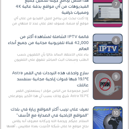
هذا أفضل برنامج جربته لتحميل جميع
الفيديوهات من أي مواقع بدقة عالية 4K
ومميزات خرافية
إذا كنت تبحث عن برنامج لتنزيل الفيديو من على أي
موقع أو منصة، فسوف تعثر على عدد لا منتهي من
الروابط الخاصة بالبرامج والتطبيقات في هذا المج...
قائمة IPTV الشاملة لمشاهدة أكثر من
42,000 قناة تلفزيونية مجانية من جميع أنحاء
العالم
بناءً على الاعتقاد السائد حاليًا بأن التلفزيون حسب
الطلب ومنصات البث المباشر تتفوق على التلفزيون
الرقمي الأرضي التقليدي، يُعدّ IPTV-org خيار...
سارع واحذف هذه الترددات في القمر Astra
19.1°E فبها قنوات إباحية مجانية ستفسد
عائلتك
أصبح مجموعة من الناس مؤخر ا يستعملون القمر
Astra 19.1°E شرق وذلك بسبب أن هذا الأخير يتوفرعلى
قنوات مميزة جدا تنقل العديد من البرامج اله...
تعرف على ترتيب أكثر المواقع زيارة في بلدك
"المواقع الإباحية في الصدارة مع الأسف"
السلام عليكم ورحمة الله وبركاته معروف أنه يقاس
نجاح موقع ما على شبكة الأنترنت بعدة مقاييس ، أهمها