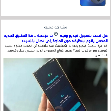
عداد الزائرين للموقع، ويتم معرفة ذلك في...
مشاركة مميزة
هل قمت بتسجيل فيديو وفيه أصوت مزعجة .. هذا التطبيق الجديد
المذهل يقوم بتنظيفه دون الحاجة إلى اتصال بالإنترنت
كم مرة سجلتَ فيديو رائعًا ثم اكتشفتَ عند تشغيله أن الصوت مشوّه بسبب
ضوضاء غير مرغوب فيها؟ يعرف صُنّاع المحتوى الذين ينسون ميكروفونهم
المخصص ...