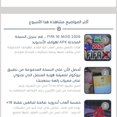
أكثر المواضيع مشاهدة هذا الأسبوع
FIFA 16 MOD 2026 .. قم بتنزيل النسخة
المحدثة APK لهواتف الأندرويد
هناك بالفعل بعض ألعاب كرة القدم للهواتف المحمولة
التي يمكنك لعبها رسميًا بتشكيلات مُحدثة لموسم
2025/2026v ومثال على ذلك ألعاب مثل EA Sports ...
أحصل الآن على النسخة المدفوعة من تطبيق
تروكولر لمعرفة هوية المتصل التي تحتوي
على مميزات رائعة ستعجبك
أصبح تطبيق Truecaller غني عن التعريف ويتم
إستخدامه من قبل الكثيرين رغم المخاطر المتعلقه به
وذلك من أجل التخلص من المضايقات الكثيرة في
العال...
خمسة ألعاب أندرويد صالحة للبالغين فقط 18+
يوجد في متجر غوغل بلاي عدد كبير من تطبيقات
أندرويد ، لذلك ليس من الغريب العثور عليها لجميع
أنواع الجماهير. هذه المرة نقدم 5 ألعاب أند...