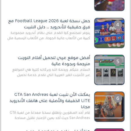
حمل نسخة لعبة Football League 2026 مع
فرق حقيقية للأندرويد .. دليل التثبيت
يتوفر لمجتمع كرة القدم على نظام أندرويد مجموعة
كبيرة من الألعاب عالية الجودة. من الألعاب الرسمية مثل
EA Sports FC 26 (المعروفة سابقًا باسم ...
أفضل موقع عربي لتحميل أفلام التورنت
مترجمة وبجودة عالية
السلام عليكم ورحمة الله وبركاته كثيرة هي المواقع
عبر الأنترنت الغير العربية التي تقدم خدمة تحميل
الأفلام على التورنت ، ومعظم هذه المواقع ل...
يمكنك الآن تثبيت لعبة GTA San Andreas
LITE الخفيفة والأصلية على هاتفك الأندرويد
مجانا
قام أحد المطورين بإطلاق نسخة معدلة من لعبة GTA
San Andreas حيث أخد بعين الإعتبار تقليل مساحة
اللعبة وجعلها خفيفة LITE لهواتف الأندرويد ، وق...