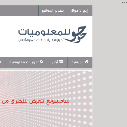
-->
إربح 5 دولار
تطوير المواقع
الرئيسية
أخبار
تدوينات معلوماتية
سامسونغ تتعرض للإختراق من نفس المجموعة التي اخترقت 