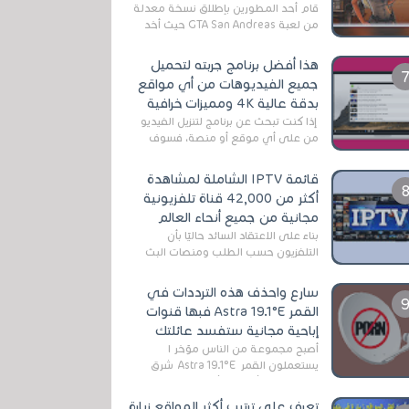
قام أحد المطورين بإطلاق نسخة معدلة
من لعبة GTA San Andreas حيث أخد
بعين الإعتبار تقليل مساحة اللعبة
وجعلها خفيفة LITE لهواتف الأندرويد ،
هذا أفضل برنامج جربته لتحميل
وق...
جميع الفيديوهات من أي مواقع
بدقة عالية 4K ومميزات خرافية
إذا كنت تبحث عن برنامج لتنزيل الفيديو
من على أي موقع أو منصة، فسوف
تعثر على عدد لا منتهي من الروابط
الخاصة بالبرامج والتطبيقات في هذا
قائمة IPTV الشاملة لمشاهدة
المج...
أكثر من 42,000 قناة تلفزيونية
مجانية من جميع أنحاء العالم
بناءً على الاعتقاد السائد حاليًا بأن
التلفزيون حسب الطلب ومنصات البث
المباشر تتفوق على التلفزيون الرقمي
الأرضي التقليدي، يُعدّ IPTV-org خيار...
سارع واحذف هذه الترددات في
القمر Astra 19.1°E فبها قنوات
إباحية مجانية ستفسد عائلتك
أصبح مجموعة من الناس مؤخر ا
يستعملون القمر Astra 19.1°E شرق
وذلك بسبب أن هذا الأخير يتوفرعلى
قنوات مميزة جدا تنقل العديد من البرامج
تعرف على ترتيب أكثر المواقع زيارة