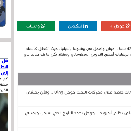
جوجل +
لينكدين
واتساب
إسمي الكامل الحسين مزواد ، مغربي الجنسية ، عمري 42 سنة ، أعيش وأعمل في برشلونة بإسبانيا ، حيث أشتغل كأستاذ
 ببرشلونة أعشق التدوين المعلوماتي ومهتم بكل ما هو جديد في
هل ق
التط
إلى ا
كم مر
مشوّه
الذين
ثغرة في الذكاء الاصطناعي تكشف عن محادثات خاصة على محركات البحث جوجل Bing .. والآن يخشى
اً لمساعد جوجل ( Google Assistant) على نظام أندرويد .. جوجل تحدد التاريخ الذي سيحل جيميني