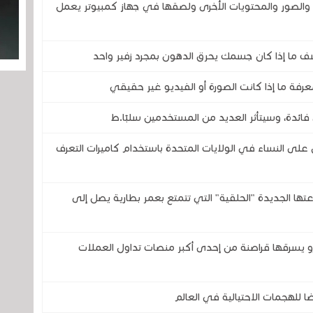
صور والمحتويات الأخرى ولصقها في جهاز كمبيوتر يعمل
ف ما إذا كان جسمك يحرق الدهون بمجرد زفير واحد
رفة ما إذا كانت الصورة أو الفيديو غير حقيقي
فائدة، وسيتأثر العديد من المستخدمين سلبًا.ط
 النساء في الولايات المتحدة باستخدام كاميرات التعرف
تحدى شركتي سامسونج وOura بساعتها الجديدة "الحلقية" التي تتمتع بعمر بطارية يصل إلى
رونية في التاريخ .. 1.3 مليار يورو يسرقها قراصنة من إحدى أكبر منصات تداول العملات
للهجمات الاحتيالية في العالم