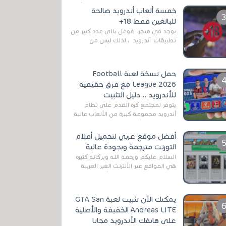
رغم المخاطر المتعلقه به وذلك من أجل
خمسة ألعاب أندرويد صالحة
التخلص من المضايقات الكثيرة في
للبالغين فقط 18+
العال...
يوجد في متجر غوغل بلاي عدد كبير من
تطبيقات أندرويد ، لذلك ليس من
الغريب العثور عليها لجميع أنواع
الجماهير. هذه المرة نقدم 5 ألعاب أند...
حمل نسخة لعبة Football
League 2026 مع فرق حقيقية
للأندرويد .. دليل التثبيت
يتوفر لمجتمع كرة القدم على نظام
أندرويد مجموعة كبيرة من الألعاب عالية
الجودة. من الألعاب الرسمية مثل EA
Sports FC 26 (المعروفة سابقًا باسم ...
أفضل موقع عربي لتحميل أفلام
التورنت مترجمة وبجودة عالية
السلام عليكم ورحمة الله وبركاته كثيرة
هي المواقع عبر الأنترنت الغير العربية
التي تقدم خدمة تحميل الأفلام على
التورنت ، ومعظم هذه المواقع ل...
يمكنك الآن تثبيت لعبة GTA San
Andreas LITE الخفيفة والأصلية
على هاتفك الأندرويد مجانا