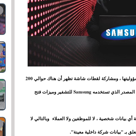
أكدت شركة Samsung ذلك ، مع إعلان$Lapsus مسؤوليتها ، ومشاركة لقطات شاشة تظهر أن هناك حوالي 200
جيجابايت من البيانات المسروقة ، بما في ذلك كود المصدر الذي تستخدمه Samsung للتشفير وميزات فتح
المسروقة أي بيانات شخصية ، لا للموظفين ولا العملاء وبالتالي لا
لق بـ "بيانات شركة داخلية معينة".