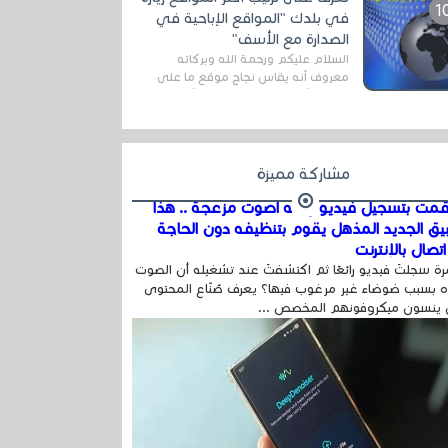
اله...
في بلدك "المواقع الإباحية في
الصدارة مع الأسف"
السلام عليكم ورحمة الله وبركاته
معروف أنه يقاس نجاح موقع ما على
شبكة الأنترنت بعدة مقاييس ، أهمها
عداد الزائرين للموقع، ويتم معرفة ذلك
في...
مشاركة مميزة
مت بتسجيل فيديو وفيه أصوت مزعجة .. هذا
بيق الجديد المذهل يقوم بتنظيفه دون الحاجة
تصال بالإنترنت
ة سجلتَ فيديو رائعًا ثم اكتشفتَ عند تشغيله أن الصوت
 بسبب ضوضاء غير مرغوب فيها؟ يعرف صُنّاع المحتوى
 ينسون ميكروفونهم المخصص ...