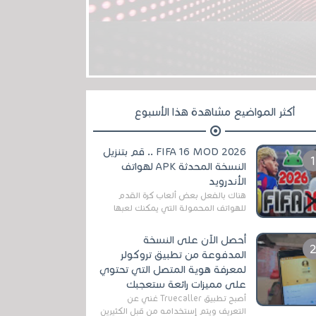
أكثر المواضيع مشاهدة هذا الأسبوع
FIFA 16 MOD 2026 .. قم بتنزيل
النسخة المحدثة APK لهواتف
الأندرويد
هناك بالفعل بعض ألعاب كرة القدم
للهواتف المحمولة التي يمكنك لعبها
رسميًا بتشكيلات مُحدثة لموسم
2025/2026v ومثال على ذلك ألعاب
أحصل الآن على النسخة
مثل EA Sports ...
المدفوعة من تطبيق تروكولر
لمعرفة هوية المتصل التي تحتوي
على مميزات رائعة ستعجبك
أصبح تطبيق Truecaller غني عن
التعريف ويتم إستخدامه من قبل الكثيرين