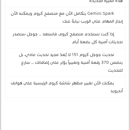
هذه الميزة الجديدة
Gemini Spark يتكامل الآن مع متصفح كروم ويمكنه الآن
إنجاز المهام على الويب نيابةً عنك
إذا كنت تستخدم متصفح كروم، فاستعد .. جوجل ستصدر
تحديثات أمنية كل بضعة أيام
تحديث جوجل كروم 151 لا يُعدّ مجرد تحديث عادي، بل
يتضمن 370 رقعة أمنية وتغييراً يؤثر على إضافاتك .. سارع
للتحديث
يمكنك الآن تغيير مظهر شاشة كروم الرئيسية على هواتف
أندرويد