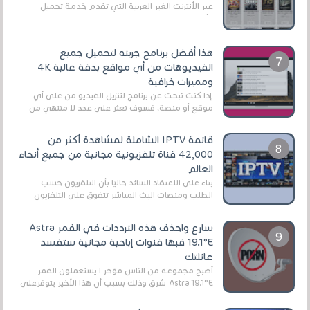
عبر الأنترنت الغير العربية التي تقدم خدمة تحميل
الأفلام على التورنت ، ومعظم هذه المواقع ل...
هذا أفضل برنامج جربته لتحميل جميع
الفيديوهات من أي مواقع بدقة عالية 4K
ومميزات خرافية
إذا كنت تبحث عن برنامج لتنزيل الفيديو من على أي
موقع أو منصة، فسوف تعثر على عدد لا منتهي من
الروابط الخاصة بالبرامج والتطبيقات في هذا المج...
قائمة IPTV الشاملة لمشاهدة أكثر من
42,000 قناة تلفزيونية مجانية من جميع أنحاء
العالم
بناءً على الاعتقاد السائد حاليًا بأن التلفزيون حسب
الطلب ومنصات البث المباشر تتفوق على التلفزيون
الرقمي الأرضي التقليدي، يُعدّ IPTV-org خيار...
سارع واحذف هذه الترددات في القمر Astra
19.1°E فبها قنوات إباحية مجانية ستفسد
عائلتك
أصبح مجموعة من الناس مؤخر ا يستعملون القمر
Astra 19.1°E شرق وذلك بسبب أن هذا الأخير يتوفرعلى
قنوات مميزة جدا تنقل العديد من البرامج اله...