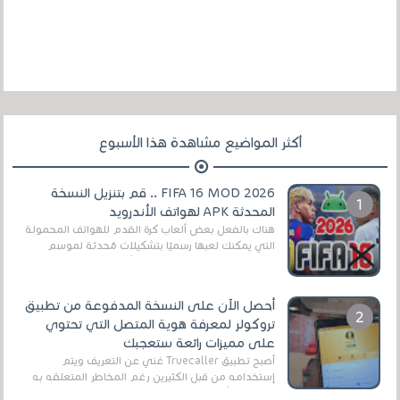
أكثر المواضيع مشاهدة هذا الأسبوع
FIFA 16 MOD 2026 .. قم بتنزيل النسخة
المحدثة APK لهواتف الأندرويد
هناك بالفعل بعض ألعاب كرة القدم للهواتف المحمولة
التي يمكنك لعبها رسميًا بتشكيلات مُحدثة لموسم
2025/2026v ومثال على ذلك ألعاب مثل EA Sports ...
أحصل الآن على النسخة المدفوعة من تطبيق
تروكولر لمعرفة هوية المتصل التي تحتوي
على مميزات رائعة ستعجبك
أصبح تطبيق Truecaller غني عن التعريف ويتم
إستخدامه من قبل الكثيرين رغم المخاطر المتعلقه به
وذلك من أجل التخلص من المضايقات الكثيرة في