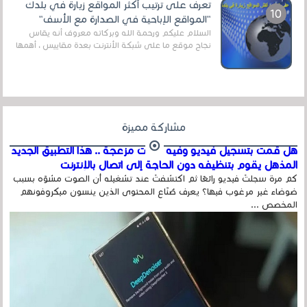
تعرف على ترتيب أكثر المواقع زيارة في بلدك
"المواقع الإباحية في الصدارة مع الأسف"
السلام عليكم ورحمة الله وبركاته معروف أنه يقاس
نجاح موقع ما على شبكة الأنترنت بعدة مقاييس ، أهمها
عداد الزائرين للموقع، ويتم معرفة ذلك في...
مشاركة مميزة
هل قمت بتسجيل فيديو وفيه أصوت مزعجة .. هذا التطبيق الجديد
المذهل يقوم بتنظيفه دون الحاجة إلى اتصال بالإنترنت
كم مرة سجلتَ فيديو رائعًا ثم اكتشفتَ عند تشغيله أن الصوت مشوّه بسبب
ضوضاء غير مرغوب فيها؟ يعرف صُنّاع المحتوى الذين ينسون ميكروفونهم
المخصص ...