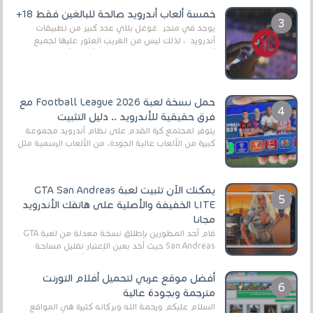
العال...
خمسة ألعاب أندرويد صالحة للبالغين فقط 18+
يوجد في متجر غوغل بلاي عدد كبير من تطبيقات
أندرويد ، لذلك ليس من الغريب العثور عليها لجميع
أنواع الجماهير. هذه المرة نقدم 5 ألعاب أند...
حمل نسخة لعبة Football League 2026 مع
فرق حقيقية للأندرويد .. دليل التثبيت
يتوفر لمجتمع كرة القدم على نظام أندرويد مجموعة
كبيرة من الألعاب عالية الجودة. من الألعاب الرسمية مثل
EA Sports FC 26 (المعروفة سابقًا باسم ...
يمكنك الآن تثبيت لعبة GTA San Andreas
LITE الخفيفة والأصلية على هاتفك الأندرويد
مجانا
قام أحد المطورين بإطلاق نسخة معدلة من لعبة GTA
San Andreas حيث أخد بعين الإعتبار تقليل مساحة
اللعبة وجعلها خفيفة LITE لهواتف الأندرويد ، وق...
أفضل موقع عربي لتحميل أفلام التورنت
مترجمة وبجودة عالية
السلام عليكم ورحمة الله وبركاته كثيرة هي المواقع