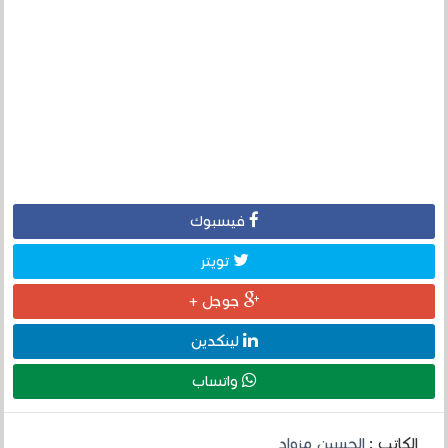
فيسبوك
تويتر
جوجل +
لينكدين
واتساب
الكاتب :
الحسين مزواد