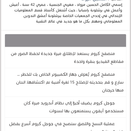
إسمي الكامل الحسين مزواد ، مغربي الجنسية ، عمري 42 سنة ، أعيش
وأعمل في برشلونة بإسبانيا ، حيث أشتغل كأستاذ قسم المعلوميات
الإبتدائي في إحدى الجمعيات الخاصة ببرشلونة أعشق التدوين
المعلوماتي ومهتم بكل ما هو جديد في عالم التقنية
قد يهمك أيضا :
متصفح كروم يستعد لإطلاق ميزة جديدة لحفظ الصور من
مقاطع الفيديو بنقرة واحدة
متصفح كروم يُعرّض جهاز الكمبيوتر الخاص بك للخطر ..
سارع و قم بتحديثه لإصلاح 15 ثغرة أمنية تم اكتشافها، اثنتان
منها حرجتان
جوجل كروم يضيف أخيرًا إلى نظام أندرويد ميزة كان
مستخدمو آيفون يستمتعون بها لسنوات
عملية النسخ واللصق ستصبح في جوجل كروم أسرع بفضل