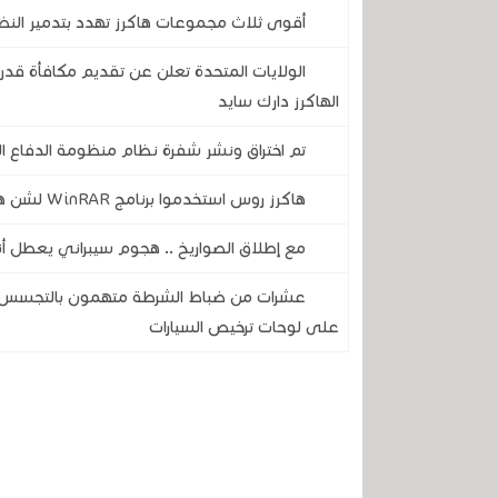
أقوى ثلاث مجموعات هاكرز تهدد بتدمير النظام المصرف
الهاكرز دارك سايد
تم اختراق ونشر شفرة نظام منظومة الدفاع ال
هاكرز روس استخدموا برنامج WinRAR لشن هجمات إلكترونية مدمرة على أوكرانيا
مع إطلاق الصواريخ .. هجوم سيبراني يعطل أن
عشرات من ضباط الشرطة متهمون بالتجسس على
على لوحات ترخيص السيارات