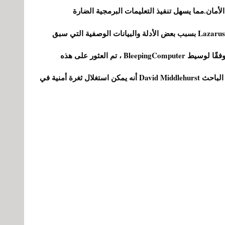
التحقيق الذي أجرته Malwarebytes يتهم مجموعة Lazarus بسبب بعض الأدلة والبيانات الوصفية التي سبق
استخدامها من قبل هذه المجموعة من المتسللين. وفقًا لوسيط BleepingComputer ، تم العثور على هذه
الطريقة لأول مرة في أكتوبر 2020 ، عندما اكتشف الباحث David Middlehurst أنه يمكن استغلال ثغرة أمنية في