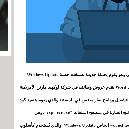
تم ملاحظة فريق Lazarus Group الكوري الشمالي وهو يقوم بحملة جديدة تستخدم خدمة Windows Update
لتنفيذ هجمة خبيثة ، وتعتمد تلك الهجمات على ملف Word يقدم عروض وظائف في شركة لوكهيد مارتن الأمريكية
 لتشغيل برنامج ضار مضمن في المستند والذي يقوم بتنفيذ كود
Base64 بعد فك ترميزه لحقن عدد من مكونات البرامج الضارة في متصفح الملفات "explorer.exe". وفي
المرحلة التالية يعمل ملف"drops_lnk.dll على wuauclt.exe الخاص Windows Update والذي يُستخدم كأسلوب