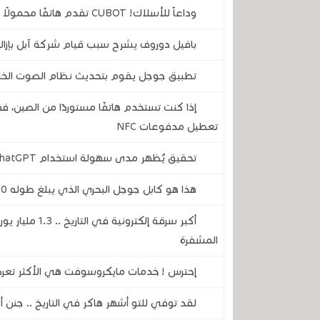
وداعاً للأسلاك! CUBOT تقدم هاتفًا محمولًا متينًا لن تضطر أبدًا إلى تركه يشحن
بافيل دوروف يشرح سبب قيام شركة آبل بإزالة
تطبيق جوجل يقوم بتحديث نظام الصوت الخ
إذا كنت تستخدم هاتفًا مستوردًا من الصين، 
تعطيل مدفوعات NFC
تحقيق يُظهر مدى سهولة استخدام ChatGPT وGemini وCopilot لإنشاء أخبار مزيفة
هذا هو كابل جوجل البحري الذي يبلغ طوله 7000 كيلومتر والذي يربط أوروبا بالولايات المتحدة
أكبر سرقة إلكت
المشفرة
إحترس ! خدمات مايكروسوفت هي الأكثر تعرضا 
لقد توفي للتو أشهر هاكر في التاريخ .. جنن أ