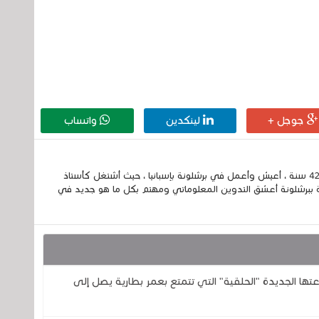
جوجل +
لينكدين
واتساب
إسمي الكامل الحسين مزواد ، مغربي الجنسية ، عمري 42 سنة ، أعيش وأعمل في برشلونة بإسبانيا ، حيث أشتغل كأستاذ
 ببرشلونة أعشق التدوين المعلوماتي ومهتم بكل ما هو جديد في
تحدى شركتي سامسونج وOura بساعتها الجديدة "الحلقية" التي تتمتع بعمر بطارية يصل إلى