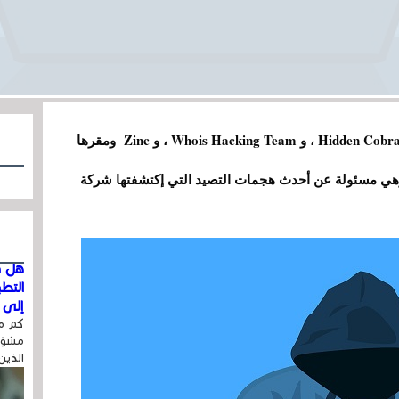
مجموعة Lazarus معروفة أيضًا باسم APT38 ، و Hidden Cobra ، و Whois Hacking Team ، و Zinc ومقرها
طة منذ عام 2009 على الأقل. وهي مسئولة عن أحدث هجمات التصيد التي إكتشفتها شركة
هل ق
التط
إلى ا
كم مر
مشوّه
الذين