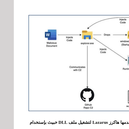
وأشار الباحثان أن هذه تقنية المثيرة للاهتمام يستخدمها هاكرز Lazarus لتشغيل ملف DLL خبيث بإستخدام