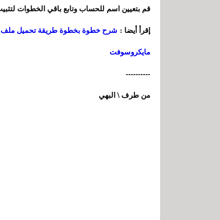
قم بتعيين اسم للحساب وتابع باقي الخطوات لتثبيت ويندوز 11
إقرأ أيضا :
مايكروسوفت
----------
من طرف \ البهي