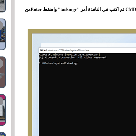
F10 معاً في نفس الوقت لتفتح نافذة موجه الأوامرCMD ثم اكتب في النافذة أمر "taskmgr" واضغط Enterمن