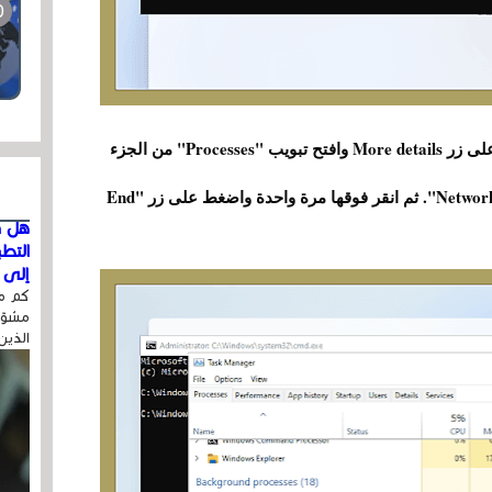
بعد فتح أداة مدير المهام (Task Manager) أضغط على زر More details وافتح تبويب "Processes" من الجزء
العلوي وقم بالبحث عن عملية "Network Connection flow". ثم انقر فوقها مرة واحدة واضغط على زر "End
هل ق
التط
إلى ا
كم مر
مشوّه
الذين