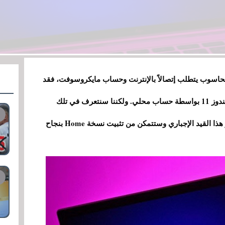
ويندوز 11 وخاصة إصدار Home على الحاسوب يتطلب إتصالاً بالإنترنت وحساب مايكروسوفت، فقد
قررت مايكروسوفت منع المستخدمين من تثبيت ويندوز 11 بواسطة حساب محلي. ولكننا سنتعرف في تلك
التدوينة على حيلة تم إكتشافها مؤخراً تسمح بتجاوز هذا القيد الإجباري وستتمكن من تثبيت نسخة Home بنجاح