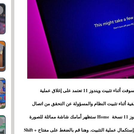
طريقة تجاوز طلب تسجيل الدخول لحساب مايكروسوفت أثناء تثبيت ويندوز 11 تعتمد على إغلاق عملية
التي تعمل في الخلفية أثناء تثبيت النظام والمسؤولة عن التحقق من اتصال
الإنترنت أثناء عملية تثبيت الويندوز. أثناء تثبيت ويندوز 11 نسخة Home ستظهر أمامك شاشة مماثلة للصورة
حيث سيُطلب منك إتصال بالإنترنت ولن تتمكن من إستكمال عملية التثبيت. وهنا قم بالضغط على مفتاح Shift +