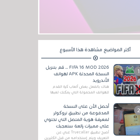
أكثر المواضيع مشاهدة هذا الأسبوع
FIFA 16 MOD 2026 .. قم بتنزيل
النسخة المحدثة APK لهواتف
الأندرويد
هناك بالفعل بعض ألعاب كرة القدم
للهواتف المحمولة التي يمكنك لعبها
رسميًا بتشكيلات مُحدثة لموسم
2025/2026v ومثال على ذلك ألعاب
أحصل الآن على النسخة
مثل EA Sports ...
المدفوعة من تطبيق تروكولر
لمعرفة هوية المتصل التي تحتوي
على مميزات رائعة ستعجبك
أصبح تطبيق Truecaller غني عن
التعريف ويتم إستخدامه من قبل الكثيرين