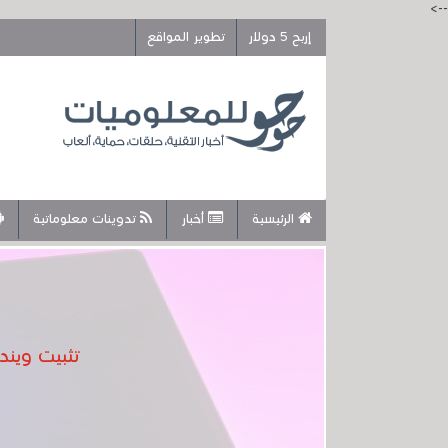
-->
إربح 5 دولار
تطوير المواقع
الرئيسية
أخبار
تدوينات معلوماتية
تثبيت ويندوز 11 سيتطلب إنترنت وحساب مايكروسوفت .. ه