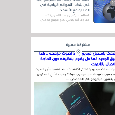
المج...
في بلدك "المواقع الإباحية في
الصدارة مع الأسف"
السلام عليكم ورحمة الله وبركاته
معروف أنه يقاس نجاح موقع ما على
شبكة الأنترنت بعدة مقاييس ، أهمها
عداد الزائرين للموقع، ويتم معرفة ذلك
في...
مشاركة مميزة
مت بتسجيل فيديو وفيه أصوت مزعجة .. هذا
بيق الجديد المذهل يقوم بتنظيفه دون الحاجة
تصال بالإنترنت
ة سجلتَ فيديو رائعًا ثم اكتشفتَ عند تشغيله أن الصوت
 بسبب ضوضاء غير مرغوب فيها؟ يعرف صُنّاع المحتوى
 ينسون ميكروفونهم المخصص ...