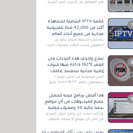
هي المواقع عبر الأنترنت الغير العربية
التي تقدم خدمة تحميل الأفلام على
التورنت ، ومعظم هذه المواقع ل...
قائمة IPTV الشاملة لمشاهدة
أكثر من 42,000 قناة تلفزيونية
مجانية من جميع أنحاء العالم
بناءً على الاعتقاد السائد حاليًا بأن
التلفزيون حسب الطلب ومنصات البث
المباشر تتفوق على التلفزيون الرقمي
الأرضي التقليدي، يُعدّ IPTV-org خيار...
سارع واحذف هذه الترددات في
القمر Astra 19.1°E فبها قنوات
إباحية مجانية ستفسد عائلتك
أصبح مجموعة من الناس مؤخر ا
يستعملون القمر Astra 19.1°E شرق
وذلك بسبب أن هذا الأخير يتوفرعلى
قنوات مميزة جدا تنقل العديد من البرامج
هذا أفضل برنامج جربته لتحميل
اله...
جميع الفيديوهات من أي مواقع
بدقة عالية 4K ومميزات خرافية
إذا كنت تبحث عن برنامج لتنزيل الفيديو
من على أي موقع أو منصة، فسوف
تعثر على عدد لا منتهي من الروابط
الخاصة بالبرامج والتطبيقات في هذا
تعرف على ترتيب أكثر المواقع زيارة