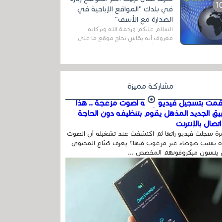
اله...
في بلدك "المواقع الإباحية في
الصدارة مع الأسف"
السلام عليكم ورحمة الله وبركاته
معروف أنه يقاس نجاح موقع ما على
شبكة الأنترنت بعدة مقاييس ، أهمها
عداد الزائرين للموقع، ويتم معرفة ذلك
في...
مشاركة مميزة
مت بتسجيل فيديو وفيه أصوت مزعجة .. هذا
بيق الجديد المذهل يقوم بتنظيفه دون الحاجة
تصال بالإنترنت
ة سجلتَ فيديو رائعًا ثم اكتشفتَ عند تشغيله أن الصوت
 بسبب ضوضاء غير مرغوب فيها؟ يعرف صُنّاع المحتوى
 ينسون ميكروفونهم المخصص ...