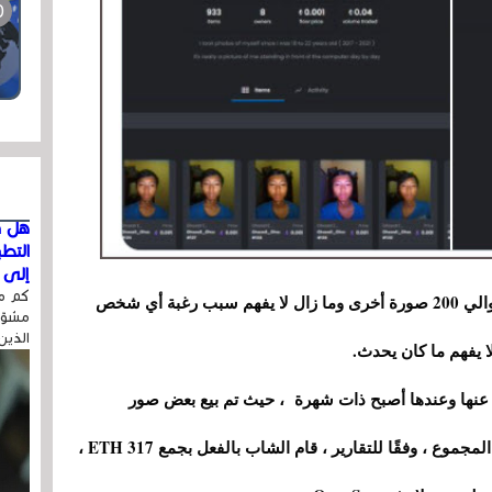
هل ق
التط
إلى ا
كم مر
بعد بضع ساعات ، قام بالتغريد مرة أخرى أنه باع حوالي 200 صورة أخرى وما زال لا يفهم سبب رغبة أي شخص
مشوّه
الذين
عنها وعندها أصبح ذات شهرة ، حيث تم بيع بعض صور
السيلفي هذه مقابل 3,000 دولار أو 0.9 ETH. في المجموع ، وفقًا للتقارير ، قام الشاب بالفعل بجمع 317 ETH ،