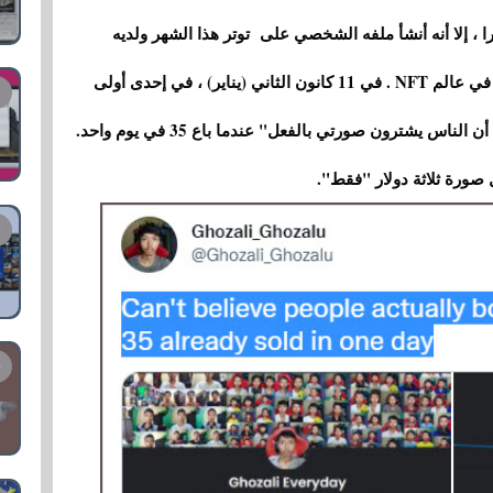
 ، إلا أنه أنشأ ملفه الشخصي على توتر هذا الشهر ولديه
بالفعل ما يقرب من 40.000 متابع يتابعون مغامراته في عالم NFT . في 11 كانون الثاني (يناير) ، في إحدى أولى
مشاركاته على تويتر ، علق بدهشة قائلاً " لا أصدق أن الناس يشترون صورتي بالفعل" عندما باع 35 في يوم واحد.
صورة ثلاثة دولار "فقط".