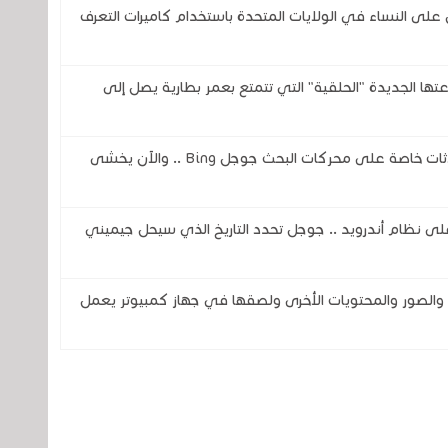
 النساء في الولايات المتحدة باستخدام كاميرات التعرف
تحدى شركتي سامسونج وOura بساعتها الجديدة "الحلقية" التي تتمتع بعمر بطارية يصل إلى
ثغرة في الذكاء الاصطناعي تكشف عن محادثات خاصة على محركات البحث جوجل Bing .. والآن يخشى
اً لمساعد جوجل ( Google Assistant) على نظام أندرويد .. جوجل تحدد التاريخ الذي سيحل جيميني
صور والمحتويات الأخرى ولصقها في جهاز كمبيوتر يعمل