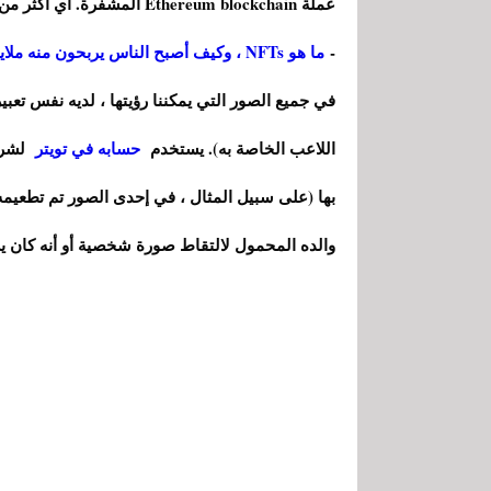
عملة Ethereum blockchain المشفرة. أي أكثر من مليون دولار في OpenSea .
-
ما هو NFTs ، وكيف أصبح الناس يربحون منه ملايين الدولارات
في جميع الصور التي يمكننا رؤيتها ، لديه نفس تعبيرا
اللاعب الخاصة به). يستخدم
حسابه في تويتر
لشرح
والده المحمول لالتقاط صورة شخصية أو أنه كان ي