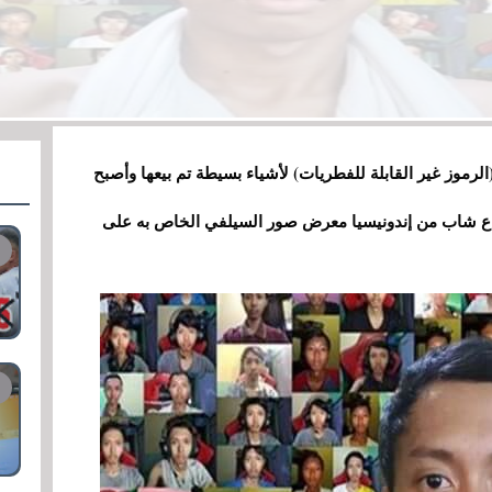
الرموز غير القابلة للفطريات) لأشياء بسيطة تم بيعها وأصبح
 وقد بدأ عام 2022 أيضًا بقوة: باع شاب من إندونيسيا معرض صور السيلفي الخاص به على