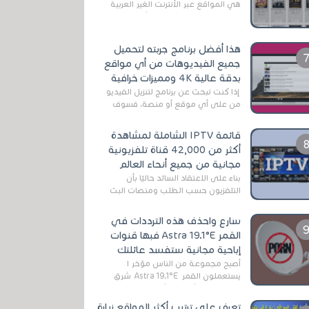
هي المواقع عبر الأنترنت الغير العربية
التي تقدم خدمة تحميل الأفلام على
التورنت ، ومعظم هذه المواقع ل...
هذا أفضل برنامج جربته لتحميل
جميع الفيديوهات من أي مواقع
بدقة عالية 4K ومميزات خرافية
إذا كنت تبحث عن برنامج لتنزيل الفيديو
من على أي موقع أو منصة، فسوف
تعثر على عدد لا منتهي من الروابط
الخاصة بالبرامج والتطبيقات في هذا
قائمة IPTV الشاملة لمشاهدة
المج...
أكثر من 42,000 قناة تلفزيونية
مجانية من جميع أنحاء العالم
بناءً على الاعتقاد السائد حاليًا بأن
التلفزيون حسب الطلب ومنصات البث
المباشر تتفوق على التلفزيون الرقمي
الأرضي التقليدي، يُعدّ IPTV-org خيار...
سارع واحذف هذه الترددات في
القمر Astra 19.1°E فبها قنوات
إباحية مجانية ستفسد عائلتك
أصبح مجموعة من الناس مؤخر ا
يستعملون القمر Astra 19.1°E شرق
وذلك بسبب أن هذا الأخير يتوفرعلى
قنوات مميزة جدا تنقل العديد من البرامج
تعرف على ترتيب أكثر المواقع زيارة