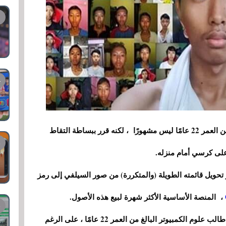
الشيء الغريب في القصة هو أن هذا الرجل البالغ من العمر 22 عامًا ليس مشهورًا ، لكنه قرر ببساطة التقاط
لى كرسي أمام منزله.
 ، مع جنون NFT الجديد ، قرر تحويل قائمته الطويلة (والمتكررة) من صور السيلفي إلى رمز
، المنصة الأساسية الأكثر شهرة لبيع هذه الأصول.
يُدعى بطل هذه القصة سلطان غوستاف الغزالي ، طالب علوم الكمبيوتر البالغ من العمر 22 عامًا ، على الرغم