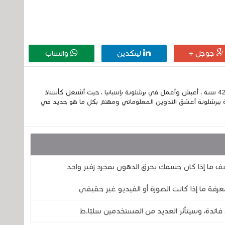
جوجل +
لينكدين
واتساب
إسمي الكامل الحسين مزواد ، مغربي الجنسية ، عمري 42 سنة ، أعيش وأعمل في برشلونة بإسبانيا ، حيث أشتغل كأستاذ
 ببرشلونة أعشق التدوين المعلوماتي ومهتم بكل ما هو جديد في
ف ما إذا كان جسمك يحرق الدهون بمجرد زفير واحد
رفة ما إذا كانت الصورة أو الفيديو غير حقيقي
فائدة، وسيتأثر العديد من المستخدمين سلبًا.ط