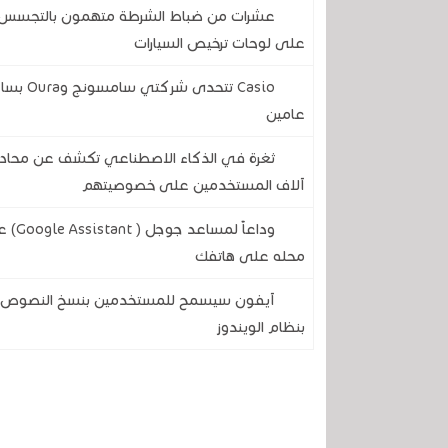
عشرات من ضباط الشرطة متهمون بالتجسس على
على لوحات ترخيص السيارات
Casio ت
عامين
آلاف المستخدمين على خصوصيتهم
وداع
محله على هاتفك
آيفون سيسمح للمستخدمين بنسخ النصوص وال
بنظام الويندوز