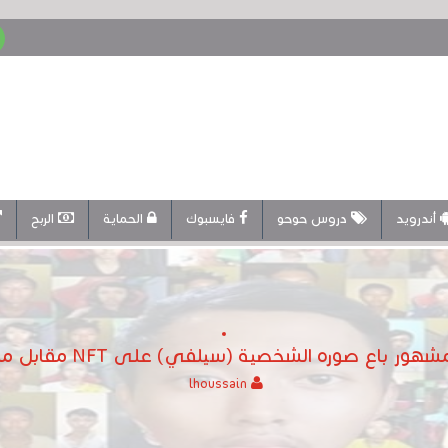
أندرويد
دروس حوحو
فايسبوك
الحماية
الربح
 باع صوره الشخصية (سيلفي) على NFT مقابل مليون دولار
lhoussain