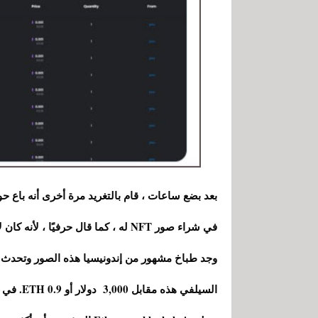
في شراء صور NFT له ، كما قال حرفيًا ، لأنه كان لا يفهم ما كان يحدث.
وجد طباخ مشهور من إندونيسيا هذه الصور وتحدث 