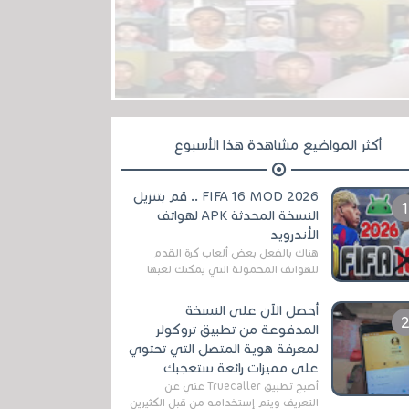
أكثر المواضيع مشاهدة هذا الأسبوع
FIFA 16 MOD 2026 .. قم بتنزيل
النسخة المحدثة APK لهواتف
الأندرويد
هناك بالفعل بعض ألعاب كرة القدم
للهواتف المحمولة التي يمكنك لعبها
رسميًا بتشكيلات مُحدثة لموسم
2025/2026v ومثال على ذلك ألعاب
أحصل الآن على النسخة
مثل EA Sports ...
المدفوعة من تطبيق تروكولر
لمعرفة هوية المتصل التي تحتوي
على مميزات رائعة ستعجبك
أصبح تطبيق Truecaller غني عن
التعريف ويتم إستخدامه من قبل الكثيرين