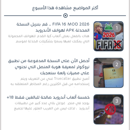
أكثر المواضيع مشاهدة هذا الأسبوع
FIFA 16 MOD 2026 .. قم بتنزيل النسخة
المحدثة APK لهواتف الأندرويد
هناك بالفعل بعض ألعاب كرة القدم للهواتف المحمولة
التي يمكنك لعبها رسميًا بتشكيلات مُحدثة لموسم
2025/2026v ومثال على ذلك ألعاب مثل EA Sports ...
أحصل الآن على النسخة المدفوعة من تطبيق
تروكولر لمعرفة هوية المتصل التي تحتوي
على مميزات رائعة ستعجبك
أصبح تطبيق Truecaller غني عن التعريف ويتم
إستخدامه من قبل الكثيرين رغم المخاطر المتعلقه به
وذلك من أجل التخلص من المضايقات الكثيرة في
العال...
خمسة ألعاب أندرويد صالحة للبالغين فقط 18+
يوجد في متجر غوغل بلاي عدد كبير من تطبيقات
أندرويد ، لذلك ليس من الغريب العثور عليها لجميع
أنواع الجماهير. هذه المرة نقدم 5 ألعاب أند...