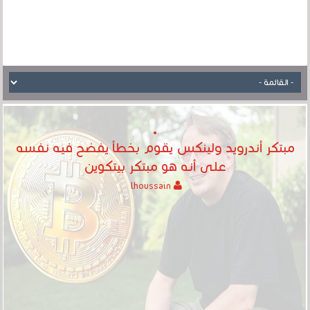
مبتكر أندرويد ولينكس يقوم بخطأ يفضح فيه نفسه
على أنه هو مبتكر بيتكوين
lhoussain