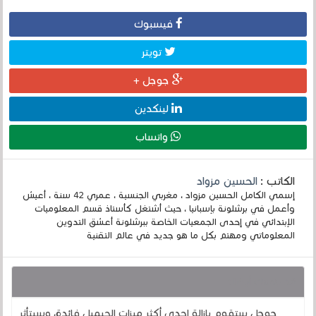
فيسبوك
تويتر
جوجل +
لينكدين
واتساب
الكاتب :
الحسين مزواد
إسمي الكامل الحسين مزواد ، مغربي الجنسية ، عمري 42 سنة ، أعيش
وأعمل في برشلونة بإسبانيا ، حيث أشتغل كأستاذ قسم المعلوميات
الإبتدائي في إحدى الجمعيات الخاصة ببرشلونة أعشق التدوين
المعلوماتي ومهتم بكل ما هو جديد في عالم التقنية
قد يهمك أيضا :
جوجل ستقوم بإزالة إحدى أكثر ميزات الجيميل فائدة، وسيتأثر