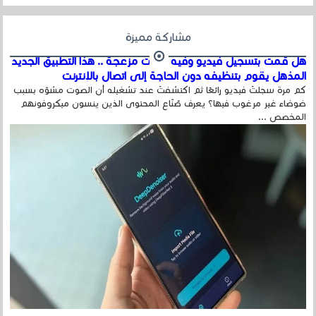
مشاركة مميزة
هل قمت بتسجيل فيديو وفيه أصوت مزعجة .. هذا التطبيق الجديد
المذهل يقوم بتنظيفه دون الحاجة إلى اتصال بالإنترنت
كم مرة سجلتَ فيديو رائعًا ثم اكتشفتَ عند تشغيله أن الصوت مشوّه بسبب
ضوضاء غير مرغوب فيها؟ يعرف صُنّاع المحتوى الذين ينسون ميكروفونهم
المخصص ...