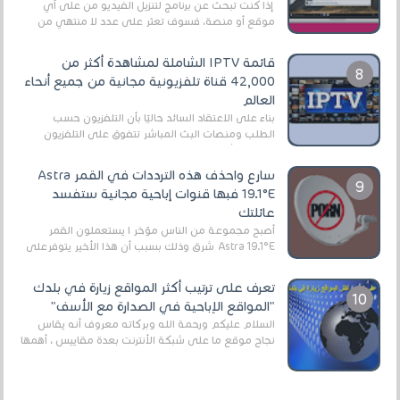
إذا كنت تبحث عن برنامج لتنزيل الفيديو من على أي
موقع أو منصة، فسوف تعثر على عدد لا منتهي من
الروابط الخاصة بالبرامج والتطبيقات في هذا المج...
قائمة IPTV الشاملة لمشاهدة أكثر من
42,000 قناة تلفزيونية مجانية من جميع أنحاء
العالم
بناءً على الاعتقاد السائد حاليًا بأن التلفزيون حسب
الطلب ومنصات البث المباشر تتفوق على التلفزيون
الرقمي الأرضي التقليدي، يُعدّ IPTV-org خيار...
سارع واحذف هذه الترددات في القمر Astra
19.1°E فبها قنوات إباحية مجانية ستفسد
عائلتك
أصبح مجموعة من الناس مؤخر ا يستعملون القمر
Astra 19.1°E شرق وذلك بسبب أن هذا الأخير يتوفرعلى
قنوات مميزة جدا تنقل العديد من البرامج اله...
تعرف على ترتيب أكثر المواقع زيارة في بلدك
"المواقع الإباحية في الصدارة مع الأسف"
السلام عليكم ورحمة الله وبركاته معروف أنه يقاس
نجاح موقع ما على شبكة الأنترنت بعدة مقاييس ، أهمها
عداد الزائرين للموقع، ويتم معرفة ذلك في...