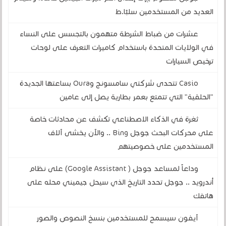
العديد من المستخدمين سلبًا.ط
عشرات من ضباط الشرطة متهمون بالتجسس على النساء
في الولايات المتحدة باستخدام كاميرات التعرف على لوحات
ترخيص السيارات
Casio تتحدى شركتي سامسونج وOura بساعتها الجديدة
"الحلقية" التي تتمتع بعمر بطارية يصل إلى عامين
ثغرة في الذكاء الاصطناعي تكشف عن محادثات خاصة
على محركات البحث جوجل Bing .. والآن يخشى آلاف
المستخدمين على خصوصيتهم
وداعاً لمساعد جوجل ( Google Assistant) على نظام
أندرويد .. جوجل تحدد التاريخ الذي سيحل جيميني محله على
هاتفك
آيفون سيسمح للمستخدمين بنسخ النصوص والصور