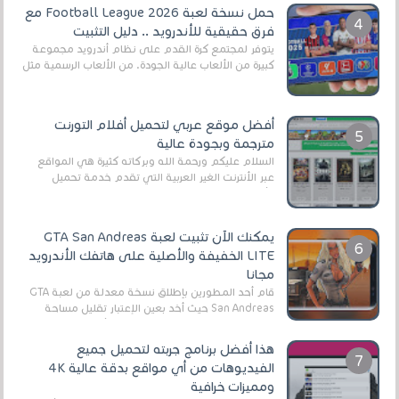
حمل نسخة لعبة Football League 2026 مع
فرق حقيقية للأندرويد .. دليل التثبيت
يتوفر لمجتمع كرة القدم على نظام أندرويد مجموعة
كبيرة من الألعاب عالية الجودة. من الألعاب الرسمية مثل
EA Sports FC 26 (المعروفة سابقًا باسم ...
أفضل موقع عربي لتحميل أفلام التورنت
مترجمة وبجودة عالية
السلام عليكم ورحمة الله وبركاته كثيرة هي المواقع
عبر الأنترنت الغير العربية التي تقدم خدمة تحميل
الأفلام على التورنت ، ومعظم هذه المواقع ل...
يمكنك الآن تثبيت لعبة GTA San Andreas
LITE الخفيفة والأصلية على هاتفك الأندرويد
مجانا
قام أحد المطورين بإطلاق نسخة معدلة من لعبة GTA
San Andreas حيث أخد بعين الإعتبار تقليل مساحة
اللعبة وجعلها خفيفة LITE لهواتف الأندرويد ، وق...
هذا أفضل برنامج جربته لتحميل جميع
الفيديوهات من أي مواقع بدقة عالية 4K
ومميزات خرافية