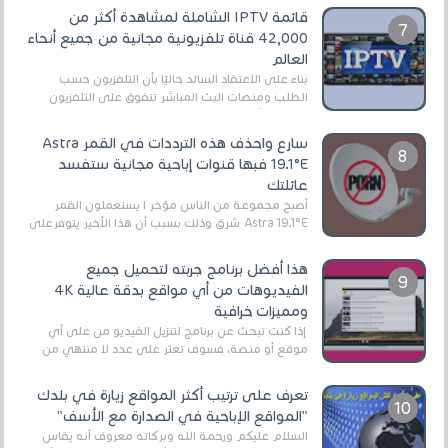
قائمة IPTV الشاملة لمشاهدة أكثر من
42,000 قناة تلفزيونية مجانية من جميع أنحاء
العالم
بناءً على الاعتقاد السائد حاليًا بأن التلفزيون حسب
الطلب ومنصات البث المباشر تتفوق على التلفزيون
الرقمي الأرضي التقليدي، يُعدّ IPTV-org خيار...
سارع واحذف هذه الترددات في القمر Astra
19.1°E فبها قنوات إباحية مجانية ستفسد
عائلتك
أصبح مجموعة من الناس مؤخر ا يستعملون القمر
Astra 19.1°E شرق وذلك بسبب أن هذا الأخير يتوفرعلى
قنوات مميزة جدا تنقل العديد من البرامج اله...
هذا أفضل برنامج جربته لتحميل جميع
الفيديوهات من أي مواقع بدقة عالية 4K
ومميزات خرافية
إذا كنت تبحث عن برنامج لتنزيل الفيديو من على أي
موقع أو منصة، فسوف تعثر على عدد لا منتهي من
الروابط الخاصة بالبرامج والتطبيقات في هذا المج...
تعرف على ترتيب أكثر المواقع زيارة في بلدك
"المواقع الإباحية في الصدارة مع الأسف"
السلام عليكم ورحمة الله وبركاته معروف أنه يقاس