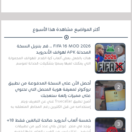
أكثر المواضيع مشاهدة هذا الأسبوع
FIFA 16 MOD 2026 .. قم بتنزيل النسخة
المحدثة APK لهواتف الأندرويد
هناك بالفعل بعض ألعاب كرة القدم للهواتف المحمولة
التي يمكنك لعبها رسميًا بتشكيلات مُحدثة لموسم
2025/2026v ومثال على ذلك ألعاب مثل EA Sports ...
أحصل الآن على النسخة المدفوعة من تطبيق
تروكولر لمعرفة هوية المتصل التي تحتوي
على مميزات رائعة ستعجبك
أصبح تطبيق Truecaller غني عن التعريف ويتم
إستخدامه من قبل الكثيرين رغم المخاطر المتعلقه به
وذلك من أجل التخلص من المضايقات الكثيرة في
العال...
خمسة ألعاب أندرويد صالحة للبالغين فقط 18+
يوجد في متجر غوغل بلاي عدد كبير من تطبيقات
أندرويد ، لذلك ليس من الغريب العثور عليها لجميع