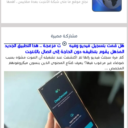
نجاح موقع ما على شبكة الأنترنت بعدة مقاييس ، أهمها
عداد الزائرين للموقع، ويتم معرفة ذلك في...
مشاركة مميزة
هل قمت بتسجيل فيديو وفيه أصوت مزعجة .. هذا التطبيق الجديد
المذهل يقوم بتنظيفه دون الحاجة إلى اتصال بالإنترنت
كم مرة سجلتَ فيديو رائعًا ثم اكتشفتَ عند تشغيله أن الصوت مشوّه بسبب
ضوضاء غير مرغوب فيها؟ يعرف صُنّاع المحتوى الذين ينسون ميكروفونهم
المخصص ...