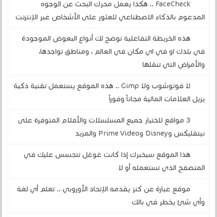
FaceCheck .. هكذا يعمل محرك البحث عن الوجوه
المدعوم بالذكاء الاصطناعي للعثور على الأشخاص عبر الإنترنت
هذه الخريطة التفاعلية توضح لك أنواع البعوض الموجودة
في بلدك او في اي مكان في العالم ، ومناطق تواجدها،
والأمراض التي تنقلها
لا فوتوشوب ولا Gimp .. هذه الموقع يستعمل تقنية ذكية
يزيل العلامات المائية مجاناً وفوراً
3 مواقع لاختيار جميع المسلسلات والأفلام المتوفرة على
نيتفليكس وDisney وPrime Video والمزيد
هذا الموقع سيخبرك إذا كانت غوغل تتجسس عليك في
المتصفح الذي تستعمله أو لا
موقع عبارة عن كنز يقدمه الإتحاد الأوروبي .. تعلم أي لغة
وأي شئ يخطر في بالك