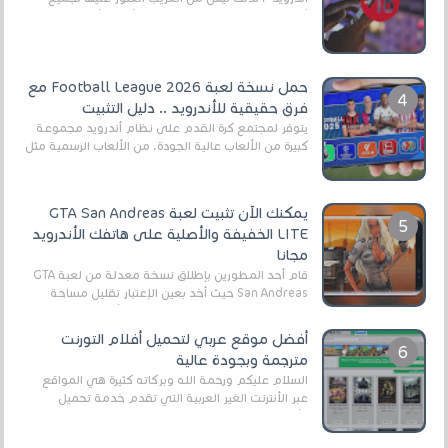
أنواع الجماهير. هذه المرة نقدم 5 ألعاب أند...
حمل نسخة لعبة Football League 2026 مع
فرق حقيقية للأندرويد .. دليل التثبيت
يتوفر لمجتمع كرة القدم على نظام أندرويد مجموعة
كبيرة من الألعاب عالية الجودة. من الألعاب الرسمية مثل
EA Sports FC 26 (المعروفة سابقًا باسم ...
يمكنك الآن تثبيت لعبة GTA San Andreas
LITE الخفيفة والأصلية على هاتفك الأندرويد
مجانا
قام أحد المطورين بإطلاق نسخة معدلة من لعبة GTA
San Andreas حيث أخد بعين الإعتبار تقليل مساحة
اللعبة وجعلها خفيفة LITE لهواتف الأندرويد ، وق...
أفضل موقع عربي لتحميل أفلام التورنت
مترجمة وبجودة عالية
السلام عليكم ورحمة الله وبركاته كثيرة هي المواقع
عبر الأنترنت الغير العربية التي تقدم خدمة تحميل
الأفلام على التورنت ، ومعظم هذه المواقع ل...