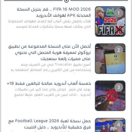
FIFA 16 MOD 2026 .. قم بتنزيل النسخة
المحدثة APK لهواتف الأندرويد
هناك بالفعل بعض ألعاب كرة القدم للهواتف المحمولة
التي يمكنك لعبها رسميًا بتشكيلات مُحدثة لموسم
2025/2026v ومثال على ذلك ألعاب مثل EA Sports ...
أحصل الآن على النسخة المدفوعة من تطبيق
تروكولر لمعرفة هوية المتصل التي تحتوي
على مميزات رائعة ستعجبك
أصبح تطبيق Truecaller غني عن التعريف ويتم
إستخدامه من قبل الكثيرين رغم المخاطر المتعلقه به
وذلك من أجل التخلص من المضايقات الكثيرة في
العال...
خمسة ألعاب أندرويد صالحة للبالغين فقط 18+
يوجد في متجر غوغل بلاي عدد كبير من تطبيقات
أندرويد ، لذلك ليس من الغريب العثور عليها لجميع
أنواع الجماهير. هذه المرة نقدم 5 ألعاب أند...
حمل نسخة لعبة Football League 2026 مع
فرق حقيقية للأندرويد .. دليل التثبيت