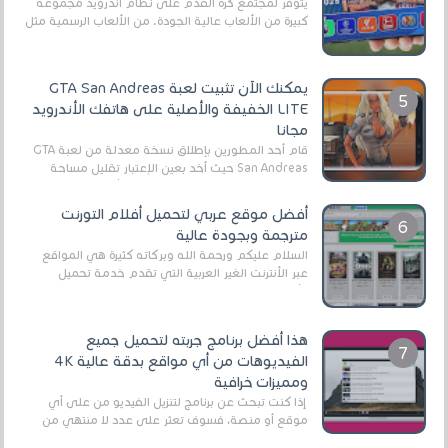
يتوفر لمجتمع كرة القدم على نظام أندرويد مجموعة
كبيرة من الألعاب عالية الجودة. من الألعاب الرسمية مثل
EA Sports FC 26 (المعروفة سابقًا باسم ...
يمكنك الآن تثبيت لعبة GTA San Andreas
LITE الخفيفة والأصلية على هاتفك الأندرويد
مجانا
قام أحد المطورين بإطلاق نسخة معدلة من لعبة GTA
San Andreas حيث أخد بعين الإعتبار تقليل مساحة
اللعبة وجعلها خفيفة LITE لهواتف الأندرويد ، وق...
أفضل موقع عربي لتحميل أفلام التورنت
مترجمة وبجودة عالية
السلام عليكم ورحمة الله وبركاته كثيرة هي المواقع
عبر الأنترنت الغير العربية التي تقدم خدمة تحميل
الأفلام على التورنت ، ومعظم هذه المواقع ل...
هذا أفضل برنامج جربته لتحميل جميع
الفيديوهات من أي مواقع بدقة عالية 4K
ومميزات خرافية
إذا كنت تبحث عن برنامج لتنزيل الفيديو من على أي
موقع أو منصة، فسوف تعثر على عدد لا منتهي من
الروابط الخاصة بالبرامج والتطبيقات في هذا المج...