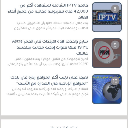
قائمة IPTV الشاملة لمشاهدة أكثر من
42,000 قناة تلفزيونية مجانية من جميع أنحاء
العالم
بناءً على الاعتقاد السائد حاليًا بأن التلفزيون حسب
الطلب ومنصات البث المباشر تتفوق على التلفزيون
الرقمي الأرضي التقليدي، يُعدّ IPTV-org خيار...
سارع واحذف هذه الترددات في القمر Astra
19.1°E فبها قنوات إباحية مجانية ستفسد
عائلتك
أصبح مجموعة من الناس مؤخر ا يستعملون القمر
Astra 19.1°E شرق وذلك بسبب أن هذا الأخير يتوفرعلى
قنوات مميزة جدا تنقل العديد من البرامج اله...
تعرف على ترتيب أكثر المواقع زيارة في بلدك
"المواقع الإباحية في الصدارة مع الأسف"
السلام عليكم ورحمة الله وبركاته معروف أنه يقاس
نجاح موقع ما على شبكة الأنترنت بعدة مقاييس ، أهمها
عداد الزائرين للموقع، ويتم معرفة ذلك في...