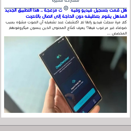
مشاركة مميزة
هل قمت بتسجيل فيديو وفيه أصوت مزعجة .. هذا التطبيق الجديد
المذهل يقوم بتنظيفه دون الحاجة إلى اتصال بالإنترنت
كم مرة سجلتَ فيديو رائعًا ثم اكتشفتَ عند تشغيله أن الصوت مشوّه بسبب
ضوضاء غير مرغوب فيها؟ يعرف صُنّاع المحتوى الذين ينسون ميكروفونهم
المخصص ...