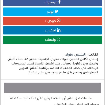
فيسبوك
تويتر
جوجل +
لينكدين
واتساب
الكاتب :
الحسين مزواد
إسمي الكامل الحسين مزواد ، مغربي الجنسية ، عمري 42 سنة ، أعيش
وأعمل في برشلونة بإسبانيا ، حيث أشتغل كأستاذ قسم المعلوميات
الإبتدائي في إحدى الجمعيات الخاصة ببرشلونة أعشق التدوين
المعلوماتي ومهتم بكل ما هو جديد في عالم التقنية
قد يهمك أيضا :
علامات تدل على أن شبكة الواي فاي الخاصة بك مكتظة
وتحتاج إلى إجراء بعض التغييرات