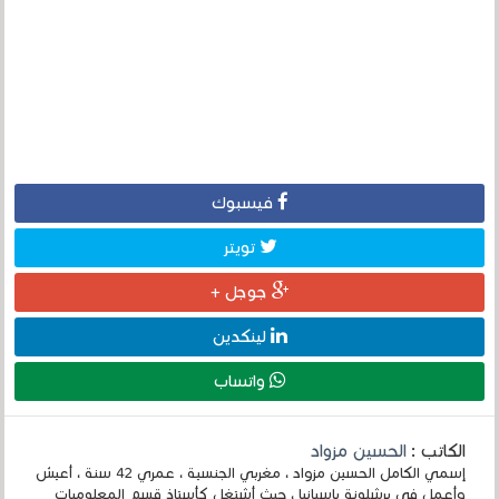
فيسبوك
تويتر
جوجل +
لينكدين
واتساب
الكاتب :
الحسين مزواد
إسمي الكامل الحسين مزواد ، مغربي الجنسية ، عمري 42 سنة ، أعيش
وأعمل في برشلونة بإسبانيا ، حيث أشتغل كأستاذ قسم المعلوميات