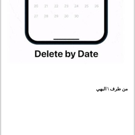
من طرف \ البهي