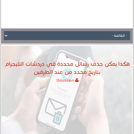
هكذا يمكن حذف رسائل محددة في دردشات التليجرام
بتاريخ محدد من عند الطرفين
lhoussain