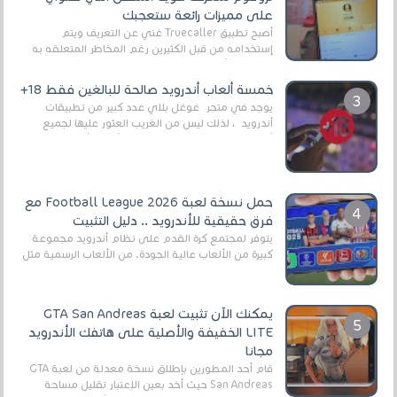
على مميزات رائعة ستعجبك
أصبح تطبيق Truecaller غني عن التعريف ويتم
إستخدامه من قبل الكثيرين رغم المخاطر المتعلقه به
وذلك من أجل التخلص من المضايقات الكثيرة في
العال...
خمسة ألعاب أندرويد صالحة للبالغين فقط 18+
يوجد في متجر غوغل بلاي عدد كبير من تطبيقات
أندرويد ، لذلك ليس من الغريب العثور عليها لجميع
أنواع الجماهير. هذه المرة نقدم 5 ألعاب أند...
حمل نسخة لعبة Football League 2026 مع
فرق حقيقية للأندرويد .. دليل التثبيت
يتوفر لمجتمع كرة القدم على نظام أندرويد مجموعة
كبيرة من الألعاب عالية الجودة. من الألعاب الرسمية مثل
EA Sports FC 26 (المعروفة سابقًا باسم ...
يمكنك الآن تثبيت لعبة GTA San Andreas
LITE الخفيفة والأصلية على هاتفك الأندرويد
مجانا
قام أحد المطورين بإطلاق نسخة معدلة من لعبة GTA
San Andreas حيث أخد بعين الإعتبار تقليل مساحة