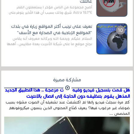
عائلتك
أصبح مجموعة من الناس مؤخر ا يستعملون القمر
Astra 19.1°E شرق وذلك بسبب أن هذا الأخير يتوفرعلى
قنوات مميزة جدا تنقل العديد من البرامج اله...
تعرف على ترتيب أكثر المواقع زيارة في بلدك
"المواقع الإباحية في الصدارة مع الأسف"
السلام عليكم ورحمة الله وبركاته معروف أنه يقاس
نجاح موقع ما على شبكة الأنترنت بعدة مقاييس ، أهمها
عداد الزائرين للموقع، ويتم معرفة ذلك في...
مشاركة مميزة
هل قمت بتسجيل فيديو وفيه أصوت مزعجة .. هذا التطبيق الجديد
المذهل يقوم بتنظيفه دون الحاجة إلى اتصال بالإنترنت
كم مرة سجلتَ فيديو رائعًا ثم اكتشفتَ عند تشغيله أن الصوت مشوّه بسبب
ضوضاء غير مرغوب فيها؟ يعرف صُنّاع المحتوى الذين ينسون ميكروفونهم
المخصص ...