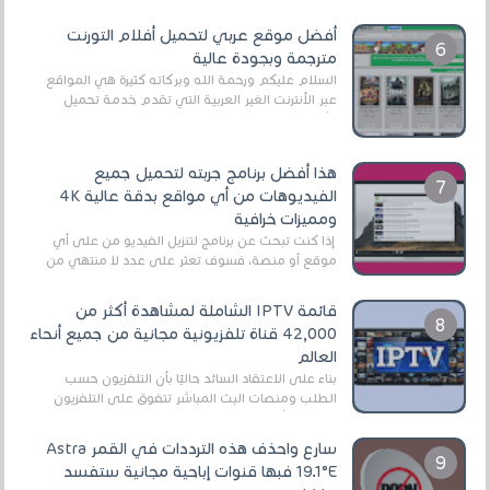
اللعبة وجعلها خفيفة LITE لهواتف الأندرويد ، وق...
أفضل موقع عربي لتحميل أفلام التورنت
مترجمة وبجودة عالية
السلام عليكم ورحمة الله وبركاته كثيرة هي المواقع
عبر الأنترنت الغير العربية التي تقدم خدمة تحميل
الأفلام على التورنت ، ومعظم هذه المواقع ل...
هذا أفضل برنامج جربته لتحميل جميع
الفيديوهات من أي مواقع بدقة عالية 4K
ومميزات خرافية
إذا كنت تبحث عن برنامج لتنزيل الفيديو من على أي
موقع أو منصة، فسوف تعثر على عدد لا منتهي من
الروابط الخاصة بالبرامج والتطبيقات في هذا المج...
قائمة IPTV الشاملة لمشاهدة أكثر من
42,000 قناة تلفزيونية مجانية من جميع أنحاء
العالم
بناءً على الاعتقاد السائد حاليًا بأن التلفزيون حسب
الطلب ومنصات البث المباشر تتفوق على التلفزيون
الرقمي الأرضي التقليدي، يُعدّ IPTV-org خيار...
سارع واحذف هذه الترددات في القمر Astra
19.1°E فبها قنوات إباحية مجانية ستفسد