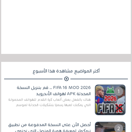
أكثر المواضيع مشاهدة هذا الأسبوع
FIFA 16 MOD 2026 .. قم بتنزيل النسخة
المحدثة APK لهواتف الأندرويد
هناك بالفعل بعض ألعاب كرة القدم للهواتف المحمولة
التي يمكنك لعبها رسميًا بتشكيلات مُحدثة لموسم
2025/2026v ومثال على ذلك ألعاب مثل EA Sports ...
أحصل الآن على النسخة المدفوعة من تطبيق
تروكولر لمعرفة هوية المتصل التي تحتوي