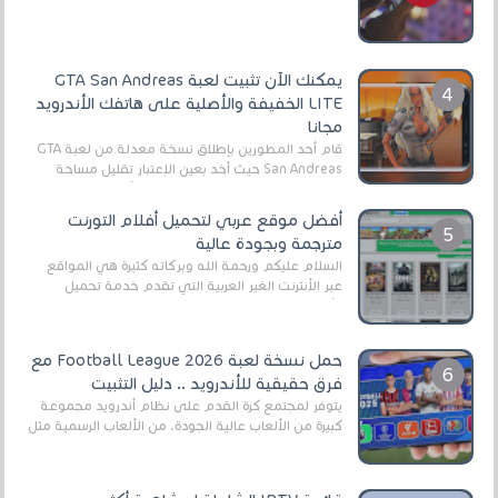
أنواع الجماهير. هذه المرة نقدم 5 ألعاب أند...
يمكنك الآن تثبيت لعبة GTA San Andreas
LITE الخفيفة والأصلية على هاتفك الأندرويد
مجانا
قام أحد المطورين بإطلاق نسخة معدلة من لعبة GTA
San Andreas حيث أخد بعين الإعتبار تقليل مساحة
اللعبة وجعلها خفيفة LITE لهواتف الأندرويد ، وق...
أفضل موقع عربي لتحميل أفلام التورنت
مترجمة وبجودة عالية
السلام عليكم ورحمة الله وبركاته كثيرة هي المواقع
عبر الأنترنت الغير العربية التي تقدم خدمة تحميل
الأفلام على التورنت ، ومعظم هذه المواقع ل...
حمل نسخة لعبة Football League 2026 مع
فرق حقيقية للأندرويد .. دليل التثبيت
يتوفر لمجتمع كرة القدم على نظام أندرويد مجموعة
كبيرة من الألعاب عالية الجودة. من الألعاب الرسمية مثل
EA Sports FC 26 (المعروفة سابقًا باسم ...