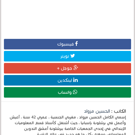
فيسبوك
تويتر
جوجل +
لينكدين
واتساب
الكاتب :
الحسين مزواد
إسمي الكامل الحسين مزواد ، مغربي الجنسية ، عمري 42 سنة ، أعيش
وأعمل في برشلونة بإسبانيا ، حيث أشتغل كأستاذ قسم المعلوميات
الإبتدائي في إحدى الجمعيات الخاصة ببرشلونة أعشق التدوين
المعلوماتي ومهتم بكل ما هو جديد في عالم التقنية