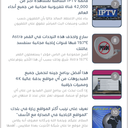
قائمة IPTV الشاملة لمشاهدة أكثر من
42,000 قناة تلفزيونية مجانية من جميع أنحاء
العالم
بناءً على الاعتقاد السائد حاليًا بأن التلفزيون حسب
الطلب ومنصات البث المباشر تتفوق على التلفزيون
الرقمي الأرضي التقليدي، يُعدّ IPTV-org خيار...
سارع واحذف هذه الترددات في القمر Astra
19.1°E فبها قنوات إباحية مجانية ستفسد
عائلتك
أصبح مجموعة من الناس مؤخر ا يستعملون القمر
Astra 19.1°E شرق وذلك بسبب أن هذا الأخير يتوفرعلى
قنوات مميزة جدا تنقل العديد من البرامج اله...
هذا أفضل برنامج جربته لتحميل جميع
الفيديوهات من أي مواقع بدقة عالية 4K
ومميزات خرافية
إذا كنت تبحث عن برنامج لتنزيل الفيديو من على أي
موقع أو منصة، فسوف تعثر على عدد لا منتهي من
الروابط الخاصة بالبرامج والتطبيقات في هذا المج...
تعرف على ترتيب أكثر المواقع زيارة في بلدك
"المواقع الإباحية في الصدارة مع الأسف"
السلام عليكم ورحمة الله وبركاته معروف أنه يقاس
نجاح موقع ما على شبكة الأنترنت بعدة مقاييس ، أهمها