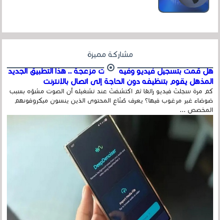
عداد الزائرين للموقع، ويتم معرفة ذلك في...
مشاركة مميزة
هل قمت بتسجيل فيديو وفيه أصوت مزعجة .. هذا التطبيق الجديد
المذهل يقوم بتنظيفه دون الحاجة إلى اتصال بالإنترنت
كم مرة سجلتَ فيديو رائعًا ثم اكتشفتَ عند تشغيله أن الصوت مشوّه بسبب
ضوضاء غير مرغوب فيها؟ يعرف صُنّاع المحتوى الذين ينسون ميكروفونهم
المخصص ...