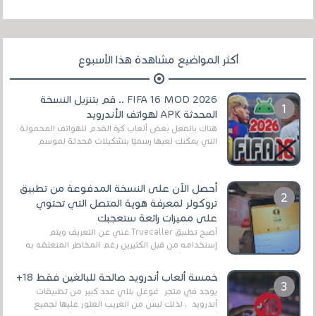
أكثر المواضيع مشاهدة هذا الأسبوع
FIFA 16 MOD 2026 .. قم بتنزيل النسخة
المحدثة APK لهواتف الأندرويد
هناك بالفعل بعض ألعاب كرة القدم للهواتف المحمولة
التي يمكنك لعبها رسميًا بتشكيلات مُحدثة لموسم
2025/2026v ومثال على ذلك ألعاب مثل EA Sports ...
أحصل الآن على النسخة المدفوعة من تطبيق
تروكولر لمعرفة هوية المتصل التي تحتوي
على مميزات رائعة ستعجبك
أصبح تطبيق Truecaller غني عن التعريف ويتم
إستخدامه من قبل الكثيرين رغم المخاطر المتعلقه به
وذلك من أجل التخلص من المضايقات الكثيرة في
العال...
خمسة ألعاب أندرويد صالحة للبالغين فقط 18+
يوجد في متجر غوغل بلاي عدد كبير من تطبيقات
أندرويد ، لذلك ليس من الغريب العثور عليها لجميع