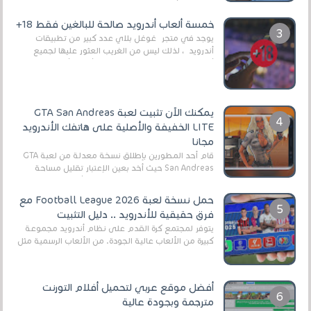
وذلك من أجل التخلص من المضايقات الكثيرة في
العال...
خمسة ألعاب أندرويد صالحة للبالغين فقط 18+
يوجد في متجر غوغل بلاي عدد كبير من تطبيقات
أندرويد ، لذلك ليس من الغريب العثور عليها لجميع
أنواع الجماهير. هذه المرة نقدم 5 ألعاب أند...
يمكنك الآن تثبيت لعبة GTA San Andreas
LITE الخفيفة والأصلية على هاتفك الأندرويد
مجانا
قام أحد المطورين بإطلاق نسخة معدلة من لعبة GTA
San Andreas حيث أخد بعين الإعتبار تقليل مساحة
اللعبة وجعلها خفيفة LITE لهواتف الأندرويد ، وق...
حمل نسخة لعبة Football League 2026 مع
فرق حقيقية للأندرويد .. دليل التثبيت
يتوفر لمجتمع كرة القدم على نظام أندرويد مجموعة
كبيرة من الألعاب عالية الجودة. من الألعاب الرسمية مثل
EA Sports FC 26 (المعروفة سابقًا باسم ...
أفضل موقع عربي لتحميل أفلام التورنت
مترجمة وبجودة عالية