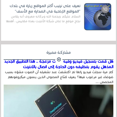
تعرف على ترتيب أكثر المواقع زيارة في بلدك
"المواقع الإباحية في الصدارة مع الأسف"
السلام عليكم ورحمة الله وبركاته معروف أنه يقاس
نجاح موقع ما على شبكة الأنترنت بعدة مقاييس ، أهمها
عداد الزائرين للموقع، ويتم معرفة ذلك في...
مشاركة مميزة
هل قمت بتسجيل فيديو وفيه أصوت مزعجة .. هذا التطبيق الجديد
المذهل يقوم بتنظيفه دون الحاجة إلى اتصال بالإنترنت
كم مرة سجلتَ فيديو رائعًا ثم اكتشفتَ عند تشغيله أن الصوت مشوّه بسبب
ضوضاء غير مرغوب فيها؟ يعرف صُنّاع المحتوى الذين ينسون ميكروفونهم
المخصص ...