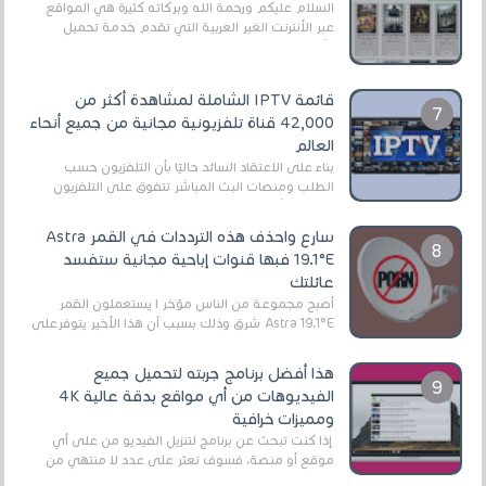
السلام عليكم ورحمة الله وبركاته كثيرة هي المواقع
عبر الأنترنت الغير العربية التي تقدم خدمة تحميل
الأفلام على التورنت ، ومعظم هذه المواقع ل...
قائمة IPTV الشاملة لمشاهدة أكثر من
42,000 قناة تلفزيونية مجانية من جميع أنحاء
العالم
بناءً على الاعتقاد السائد حاليًا بأن التلفزيون حسب
الطلب ومنصات البث المباشر تتفوق على التلفزيون
الرقمي الأرضي التقليدي، يُعدّ IPTV-org خيار...
سارع واحذف هذه الترددات في القمر Astra
19.1°E فبها قنوات إباحية مجانية ستفسد
عائلتك
أصبح مجموعة من الناس مؤخر ا يستعملون القمر
Astra 19.1°E شرق وذلك بسبب أن هذا الأخير يتوفرعلى
قنوات مميزة جدا تنقل العديد من البرامج اله...
هذا أفضل برنامج جربته لتحميل جميع
الفيديوهات من أي مواقع بدقة عالية 4K
ومميزات خرافية
إذا كنت تبحث عن برنامج لتنزيل الفيديو من على أي
موقع أو منصة، فسوف تعثر على عدد لا منتهي من
الروابط الخاصة بالبرامج والتطبيقات في هذا المج...