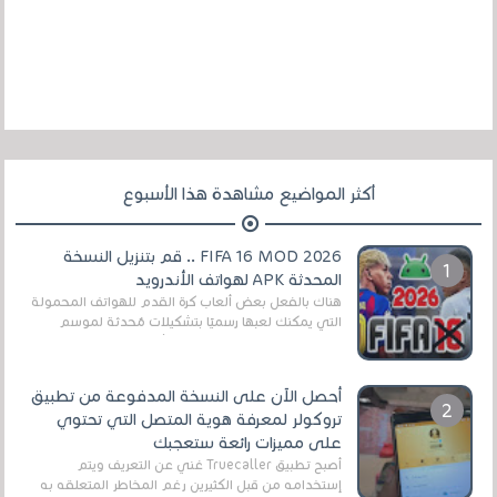
أكثر المواضيع مشاهدة هذا الأسبوع
FIFA 16 MOD 2026 .. قم بتنزيل النسخة
المحدثة APK لهواتف الأندرويد
هناك بالفعل بعض ألعاب كرة القدم للهواتف المحمولة
التي يمكنك لعبها رسميًا بتشكيلات مُحدثة لموسم
2025/2026v ومثال على ذلك ألعاب مثل EA Sports ...
أحصل الآن على النسخة المدفوعة من تطبيق
تروكولر لمعرفة هوية المتصل التي تحتوي
على مميزات رائعة ستعجبك
أصبح تطبيق Truecaller غني عن التعريف ويتم
إستخدامه من قبل الكثيرين رغم المخاطر المتعلقه به