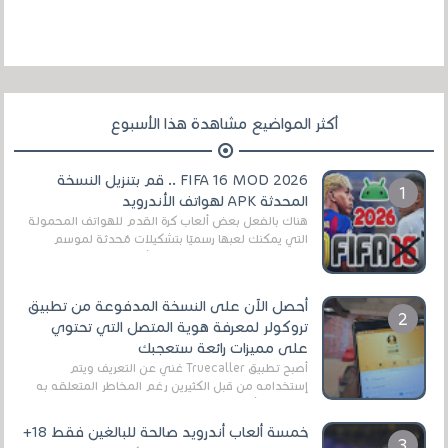
أكثر المواضيع مشاهدة هذا الأسبوع
FIFA 16 MOD 2026 .. قم بتنزيل النسخة
المحدثة APK لهواتف الأندرويد
هناك بالفعل بعض ألعاب كرة القدم للهواتف المحمولة
التي يمكنك لعبها رسميًا بتشكيلات مُحدثة لموسم
2025/2026v ومثال على ذلك ألعاب مثل EA Sports ...
أحصل الآن على النسخة المدفوعة من تطبيق
تروكولر لمعرفة هوية المتصل التي تحتوي
على مميزات رائعة ستعجبك
أصبح تطبيق Truecaller غني عن التعريف ويتم
إستخدامه من قبل الكثيرين رغم المخاطر المتعلقه به
وذلك من أجل التخلص من المضايقات الكثيرة في
العال...
خمسة ألعاب أندرويد صالحة للبالغين فقط 18+