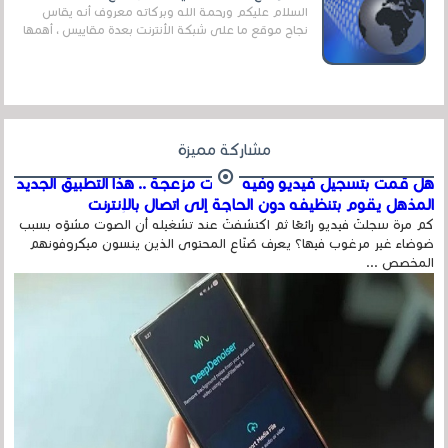
السلام عليكم ورحمة الله وبركاته معروف أنه يقاس
نجاح موقع ما على شبكة الأنترنت بعدة مقاييس ، أهمها
عداد الزائرين للموقع، ويتم معرفة ذلك في...
مشاركة مميزة
هل قمت بتسجيل فيديو وفيه أصوت مزعجة .. هذا التطبيق الجديد
المذهل يقوم بتنظيفه دون الحاجة إلى اتصال بالإنترنت
كم مرة سجلتَ فيديو رائعًا ثم اكتشفتَ عند تشغيله أن الصوت مشوّه بسبب
ضوضاء غير مرغوب فيها؟ يعرف صُنّاع المحتوى الذين ينسون ميكروفونهم
المخصص ...