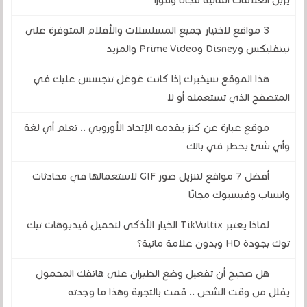
يزيل العلامات المائية مجاناً وفوراً
3 مواقع لاختيار جميع المسلسلات والأفلام المتوفرة على
نيتفليكس وDisney وPrime Video والمزيد
هذا الموقع سيخبرك إذا كانت غوغل تتجسس عليك في
المتصفح الذي تستعمله أو لا
موقع عبارة عن كنز يقدمه الإتحاد الأوروبي .. تعلم أي لغة
وأي شئ يخطر في بالك
أفضل 7 مواقع لتنزيل صور GIF لاستعمالها في محادثات
واتساب وفيسبوك مجانًا
لماذا يعتبر TikVultix الخيار الأذكى لتحميل فيديوهات تيك
توك بجودة HD وبدون علامة مائية؟
هل صحيح أن تفعيل وضع الطيران على هاتفك المحمول
يقلل من وقت الشحن .. قمت بالتجربة وهذا ما وجدته