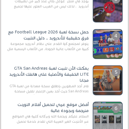
يوجد في متجر غوغل بلاي عدد كبير من تطبيقات
أندرويد ، لذلك ليس من الغريب العثور عليها لجميع
أنواع الجماهير. هذه المرة نقدم 5 ألعاب أند...
حمل نسخة لعبة Football League 2026 مع
فرق حقيقية للأندرويد .. دليل التثبيت
يتوفر لمجتمع كرة القدم على نظام أندرويد مجموعة
كبيرة من الألعاب عالية الجودة. من الألعاب الرسمية مثل
EA Sports FC 26 (المعروفة سابقًا باسم ...
يمكنك الآن تثبيت لعبة GTA San Andreas
LITE الخفيفة والأصلية على هاتفك الأندرويد
مجانا
قام أحد المطورين بإطلاق نسخة معدلة من لعبة GTA
San Andreas حيث أخد بعين الإعتبار تقليل مساحة
اللعبة وجعلها خفيفة LITE لهواتف الأندرويد ، وق...
أفضل موقع عربي لتحميل أفلام التورنت
مترجمة وبجودة عالية
السلام عليكم ورحمة الله وبركاته كثيرة هي المواقع
عبر الأنترنت الغير العربية التي تقدم خدمة تحميل
الأفلام على التورنت ، ومعظم هذه المواقع ل...