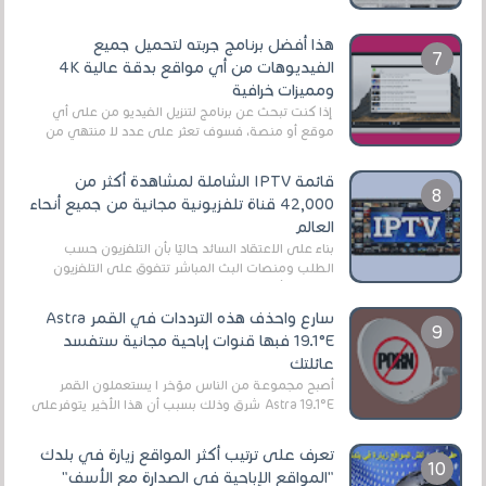
هذا أفضل برنامج جربته لتحميل جميع
الفيديوهات من أي مواقع بدقة عالية 4K
ومميزات خرافية
إذا كنت تبحث عن برنامج لتنزيل الفيديو من على أي
موقع أو منصة، فسوف تعثر على عدد لا منتهي من
الروابط الخاصة بالبرامج والتطبيقات في هذا المج...
قائمة IPTV الشاملة لمشاهدة أكثر من
42,000 قناة تلفزيونية مجانية من جميع أنحاء
العالم
بناءً على الاعتقاد السائد حاليًا بأن التلفزيون حسب
الطلب ومنصات البث المباشر تتفوق على التلفزيون
الرقمي الأرضي التقليدي، يُعدّ IPTV-org خيار...
سارع واحذف هذه الترددات في القمر Astra
19.1°E فبها قنوات إباحية مجانية ستفسد
عائلتك
أصبح مجموعة من الناس مؤخر ا يستعملون القمر
Astra 19.1°E شرق وذلك بسبب أن هذا الأخير يتوفرعلى
قنوات مميزة جدا تنقل العديد من البرامج اله...
تعرف على ترتيب أكثر المواقع زيارة في بلدك
"المواقع الإباحية في الصدارة مع الأسف"