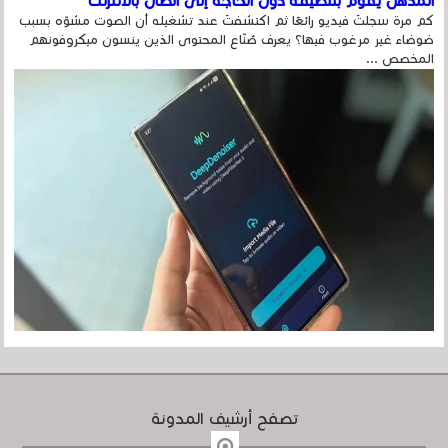
المذهل يقوم بتنظيفه دون الحاجة إلى اتصال بالإنترنت
كم مرة سجلتَ فيديو رائعًا ثم اكتشفتَ عند تشغيله أن الصوت مشوّه بسبب
ضوضاء غير مرغوب فيها؟ يعرف صُنّاع المحتوى الذين ينسون ميكروفونهم
المخصص ...
تصفح أرشيف المدونة