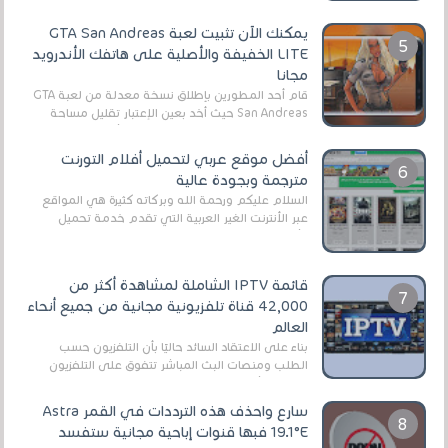
يمكنك الآن تثبيت لعبة GTA San Andreas
LITE الخفيفة والأصلية على هاتفك الأندرويد
مجانا
قام أحد المطورين بإطلاق نسخة معدلة من لعبة GTA
San Andreas حيث أخد بعين الإعتبار تقليل مساحة
اللعبة وجعلها خفيفة LITE لهواتف الأندرويد ، وق...
أفضل موقع عربي لتحميل أفلام التورنت
مترجمة وبجودة عالية
السلام عليكم ورحمة الله وبركاته كثيرة هي المواقع
عبر الأنترنت الغير العربية التي تقدم خدمة تحميل
الأفلام على التورنت ، ومعظم هذه المواقع ل...
قائمة IPTV الشاملة لمشاهدة أكثر من
42,000 قناة تلفزيونية مجانية من جميع أنحاء
العالم
بناءً على الاعتقاد السائد حاليًا بأن التلفزيون حسب
الطلب ومنصات البث المباشر تتفوق على التلفزيون
الرقمي الأرضي التقليدي، يُعدّ IPTV-org خيار...
سارع واحذف هذه الترددات في القمر Astra
19.1°E فبها قنوات إباحية مجانية ستفسد