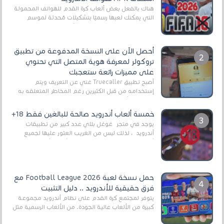
هناك بالفعل بعض ألعاب كرة القدم للهواتف المحمولة
التي يمكنك لعبها رسميًا بتشكيلات مُحدثة لموسم
2025/2026v ومثال على ذلك ألعاب مثل EA Sports ...
أحصل الآن على النسخة المدفوعة من تطبيق
تروكولر لمعرفة هوية المتصل التي تحتوي
على مميزات رائعة ستعجبك
أصبح تطبيق Truecaller غني عن التعريف ويتم
إستخدامه من قبل الكثيرين رغم المخاطر المتعلقه به
وذلك من أجل التخلص من المضايقات الكثيرة في
العال...
خمسة ألعاب أندرويد صالحة للبالغين فقط 18+
يوجد في متجر غوغل بلاي عدد كبير من تطبيقات
أندرويد ، لذلك ليس من الغريب العثور عليها لجميع
أنواع الجماهير. هذه المرة نقدم 5 ألعاب أند...
حمل نسخة لعبة Football League 2026 مع
فرق حقيقية للأندرويد .. دليل التثبيت
يتوفر لمجتمع كرة القدم على نظام أندرويد مجموعة
كبيرة من الألعاب عالية الجودة. من الألعاب الرسمية مثل
EA Sports FC 26 (المعروفة سابقًا باسم ...