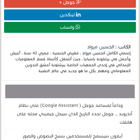
جوجل +
لينكدين
واتساب
الكاتب :
الحسين مزواد
إسمي الكامل الحسين مزواد ، مغربي الجنسية ، عمري 42 سنة ، أعيش
وأعمل في برشلونة بإسبانيا ، حيث أشتغل كأستاذ قسم المعلوميات
الإبتدائي في إحدى الجمعيات الخاصة ببرشلونة أعشق التدوين
المعلوماتي ومهتم بكل ما هو جديد في عالم التقنية
قد يهمك أيضا :
وداعاً لمساعد جوجل ( Google Assistant) على نظام
أندرويد .. جوجل تحدد التاريخ الذي سيحل جيميني محله على
هاتفك
آيفون سيسمح للمستخدمين بنسخ النصوص والصور