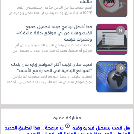
عائلتك
أصبح مجموعة من الناس مؤخر ا يستعملون القمر
Astra 19.1°E شرق وذلك بسبب أن هذا الأخير يتوفرعلى
قنوات مميزة جدا تنقل العديد من البرامج اله...
هذا أفضل برنامج جربته لتحميل جميع
الفيديوهات من أي مواقع بدقة عالية 4K
ومميزات خرافية
إذا كنت تبحث عن برنامج لتنزيل الفيديو من على أي
موقع أو منصة، فسوف تعثر على عدد لا منتهي من
الروابط الخاصة بالبرامج والتطبيقات في هذا المج...
تعرف على ترتيب أكثر المواقع زيارة في بلدك
"المواقع الإباحية في الصدارة مع الأسف"
السلام عليكم ورحمة الله وبركاته معروف أنه يقاس
نجاح موقع ما على شبكة الأنترنت بعدة مقاييس ، أهمها
عداد الزائرين للموقع، ويتم معرفة ذلك في...
مشاركة مميزة
هل قمت بتسجيل فيديو وفيه أصوت مزعجة .. هذا التطبيق الجديد