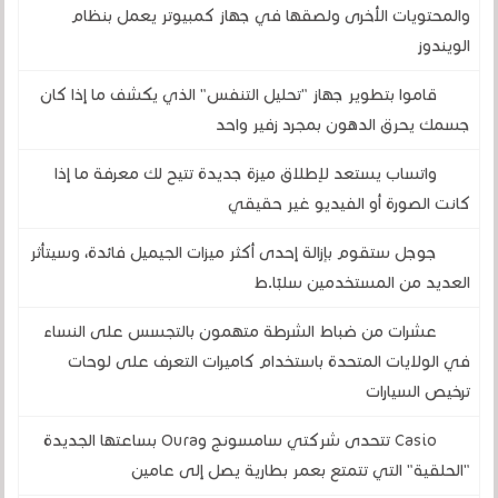
والمحتويات الأخرى ولصقها في جهاز كمبيوتر يعمل بنظام
الويندوز
قاموا بتطوير جهاز "تحليل التنفس" الذي يكشف ما إذا كان
جسمك يحرق الدهون بمجرد زفير واحد
واتساب يستعد لإطلاق ميزة جديدة تتيح لك معرفة ما إذا
كانت الصورة أو الفيديو غير حقيقي
جوجل ستقوم بإزالة إحدى أكثر ميزات الجيميل فائدة، وسيتأثر
العديد من المستخدمين سلبًا.ط
عشرات من ضباط الشرطة متهمون بالتجسس على النساء
في الولايات المتحدة باستخدام كاميرات التعرف على لوحات
ترخيص السيارات
Casio تتحدى شركتي سامسونج وOura بساعتها الجديدة
"الحلقية" التي تتمتع بعمر بطارية يصل إلى عامين