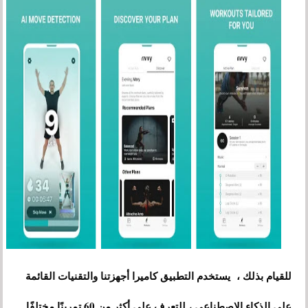
للقيام بذلك ، يستخدم التطبيق كاميرا أجهزتنا والتقنيات القائمة
على الذكاء الاصطناعي ، للتعرف على أكثر من 60 تمرينًا مختلفًا