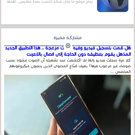
نجاح موقع ما على شبكة الأنترنت بعدة مقاييس ، أهمها
عداد الزائرين للموقع، ويتم معرفة ذلك في...
مشاركة مميزة
هل قمت بتسجيل فيديو وفيه أصوت مزعجة .. هذا التطبيق الجديد
المذهل يقوم بتنظيفه دون الحاجة إلى اتصال بالإنترنت
كم مرة سجلتَ فيديو رائعًا ثم اكتشفتَ عند تشغيله أن الصوت مشوّه بسبب
ضوضاء غير مرغوب فيها؟ يعرف صُنّاع المحتوى الذين ينسون ميكروفونهم
المخصص ...