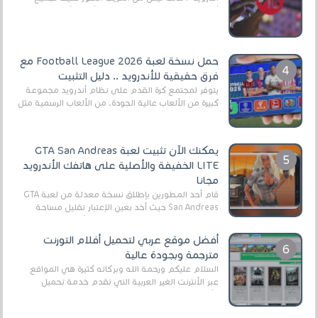
أنواع الجماهير. هذه المرة نقدم 5 ألعاب أند...
حمل نسخة لعبة Football League 2026 مع
فرق حقيقية للأندرويد .. دليل التثبيت
يتوفر لمجتمع كرة القدم على نظام أندرويد مجموعة
كبيرة من الألعاب عالية الجودة. من الألعاب الرسمية مثل
EA Sports FC 26 (المعروفة سابقًا باسم ...
يمكنك الآن تثبيت لعبة GTA San Andreas
LITE الخفيفة والأصلية على هاتفك الأندرويد
مجانا
قام أحد المطورين بإطلاق نسخة معدلة من لعبة GTA
San Andreas حيث أخد بعين الإعتبار تقليل مساحة
اللعبة وجعلها خفيفة LITE لهواتف الأندرويد ، وق...
أفضل موقع عربي لتحميل أفلام التورنت
مترجمة وبجودة عالية
السلام عليكم ورحمة الله وبركاته كثيرة هي المواقع
عبر الأنترنت الغير العربية التي تقدم خدمة تحميل
الأفلام على التورنت ، ومعظم هذه المواقع ل...