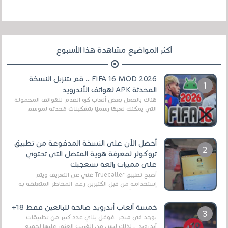
أكثر المواضيع مشاهدة هذا الأسبوع
FIFA 16 MOD 2026 .. قم بتنزيل النسخة
المحدثة APK لهواتف الأندرويد
هناك بالفعل بعض ألعاب كرة القدم للهواتف المحمولة
التي يمكنك لعبها رسميًا بتشكيلات مُحدثة لموسم
2025/2026v ومثال على ذلك ألعاب مثل EA Sports ...
أحصل الآن على النسخة المدفوعة من تطبيق
تروكولر لمعرفة هوية المتصل التي تحتوي
على مميزات رائعة ستعجبك
أصبح تطبيق Truecaller غني عن التعريف ويتم
إستخدامه من قبل الكثيرين رغم المخاطر المتعلقه به
وذلك من أجل التخلص من المضايقات الكثيرة في
العال...
خمسة ألعاب أندرويد صالحة للبالغين فقط 18+
يوجد في متجر غوغل بلاي عدد كبير من تطبيقات
أندرويد ، لذلك ليس من الغريب العثور عليها لجميع