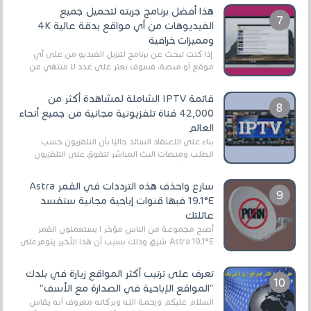
هذا أفضل برنامج جربته لتحميل جميع
الفيديوهات من أي مواقع بدقة عالية 4K
ومميزات خرافية
إذا كنت تبحث عن برنامج لتنزيل الفيديو من على أي
موقع أو منصة، فسوف تعثر على عدد لا منتهي من
الروابط الخاصة بالبرامج والتطبيقات في هذا المج...
قائمة IPTV الشاملة لمشاهدة أكثر من
42,000 قناة تلفزيونية مجانية من جميع أنحاء
العالم
بناءً على الاعتقاد السائد حاليًا بأن التلفزيون حسب
الطلب ومنصات البث المباشر تتفوق على التلفزيون
الرقمي الأرضي التقليدي، يُعدّ IPTV-org خيار...
سارع واحذف هذه الترددات في القمر Astra
19.1°E فبها قنوات إباحية مجانية ستفسد
عائلتك
أصبح مجموعة من الناس مؤخر ا يستعملون القمر
Astra 19.1°E شرق وذلك بسبب أن هذا الأخير يتوفرعلى
قنوات مميزة جدا تنقل العديد من البرامج اله...
تعرف على ترتيب أكثر المواقع زيارة في بلدك
"المواقع الإباحية في الصدارة مع الأسف"
السلام عليكم ورحمة الله وبركاته معروف أنه يقاس