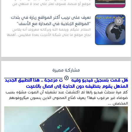
موقع أو منصة، فسوف تعثر على عدد لا منتهي من
الروابط الخاصة بالبرامج والتطبيقات في هذا المج...
تعرف على ترتيب أكثر المواقع زيارة في بلدك
"المواقع الإباحية في الصدارة مع الأسف"
السلام عليكم ورحمة الله وبركاته معروف أنه يقاس
نجاح موقع ما على شبكة الأنترنت بعدة مقاييس ، أهمها
عداد الزائرين للموقع، ويتم معرفة ذلك في...
مشاركة مميزة
هل قمت بتسجيل فيديو وفيه أصوت مزعجة .. هذا التطبيق الجديد
المذهل يقوم بتنظيفه دون الحاجة إلى اتصال بالإنترنت
كم مرة سجلتَ فيديو رائعًا ثم اكتشفتَ عند تشغيله أن الصوت مشوّه بسبب
ضوضاء غير مرغوب فيها؟ يعرف صُنّاع المحتوى الذين ينسون ميكروفونهم
المخصص ...