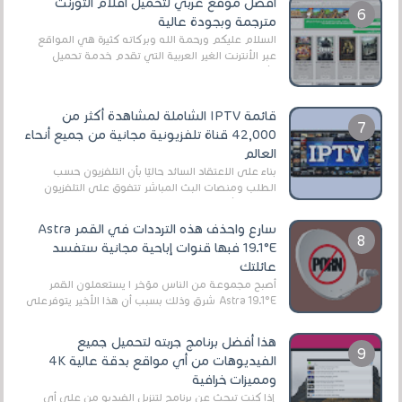
أفضل موقع عربي لتحميل أفلام التورنت
مترجمة وبجودة عالية
السلام عليكم ورحمة الله وبركاته كثيرة هي المواقع
عبر الأنترنت الغير العربية التي تقدم خدمة تحميل
الأفلام على التورنت ، ومعظم هذه المواقع ل...
قائمة IPTV الشاملة لمشاهدة أكثر من
42,000 قناة تلفزيونية مجانية من جميع أنحاء
العالم
بناءً على الاعتقاد السائد حاليًا بأن التلفزيون حسب
الطلب ومنصات البث المباشر تتفوق على التلفزيون
الرقمي الأرضي التقليدي، يُعدّ IPTV-org خيار...
سارع واحذف هذه الترددات في القمر Astra
19.1°E فبها قنوات إباحية مجانية ستفسد
عائلتك
أصبح مجموعة من الناس مؤخر ا يستعملون القمر
Astra 19.1°E شرق وذلك بسبب أن هذا الأخير يتوفرعلى
قنوات مميزة جدا تنقل العديد من البرامج اله...
هذا أفضل برنامج جربته لتحميل جميع
الفيديوهات من أي مواقع بدقة عالية 4K
ومميزات خرافية
إذا كنت تبحث عن برنامج لتنزيل الفيديو من على أي