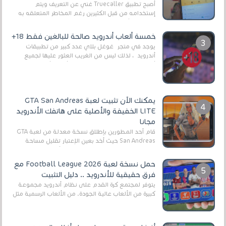
أصبح تطبيق Truecaller غني عن التعريف ويتم
إستخدامه من قبل الكثيرين رغم المخاطر المتعلقه به
وذلك من أجل التخلص من المضايقات الكثيرة في
العال...
خمسة ألعاب أندرويد صالحة للبالغين فقط 18+
يوجد في متجر غوغل بلاي عدد كبير من تطبيقات
أندرويد ، لذلك ليس من الغريب العثور عليها لجميع
أنواع الجماهير. هذه المرة نقدم 5 ألعاب أند...
يمكنك الآن تثبيت لعبة GTA San Andreas
LITE الخفيفة والأصلية على هاتفك الأندرويد
مجانا
قام أحد المطورين بإطلاق نسخة معدلة من لعبة GTA
San Andreas حيث أخد بعين الإعتبار تقليل مساحة
اللعبة وجعلها خفيفة LITE لهواتف الأندرويد ، وق...
حمل نسخة لعبة Football League 2026 مع
فرق حقيقية للأندرويد .. دليل التثبيت
يتوفر لمجتمع كرة القدم على نظام أندرويد مجموعة
كبيرة من الألعاب عالية الجودة. من الألعاب الرسمية مثل
EA Sports FC 26 (المعروفة سابقًا باسم ...