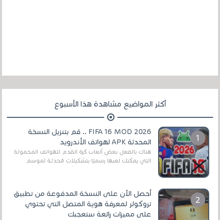
أكثر المواضيع مشاهدة هذا الأسبوع
FIFA 16 MOD 2026 .. قم بتنزيل النسخة
المحدثة APK لهواتف الأندرويد
هناك بالفعل بعض ألعاب كرة القدم للهواتف المحمولة
التي يمكنك لعبها رسميًا بتشكيلات مُحدثة لموسم
2025/2026v ومثال على ذلك ألعاب مثل EA Sports ...
أحصل الآن على النسخة المدفوعة من تطبيق
تروكولر لمعرفة هوية المتصل التي تحتوي
على مميزات رائعة ستعجبك