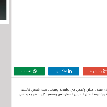
جوجل +
لينكدين
واتساب
إسمي الكامل الحسين مزواد ، مغربي الجنسية ، عمري 42 سنة ، أعيش وأعمل في برشلونة بإسبانيا ، حيث أشتغل كأستاذ
 ببرشلونة أعشق التدوين المعلوماتي ومهتم بكل ما هو جديد في