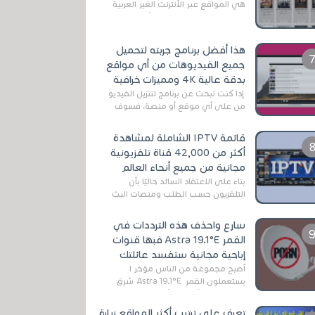
هي المواقع عبر الأنترنت الغير العربية
التي تقدم خدمة تحميل الأفلام على
التورنت ، ومعظم هذه المواقع ل...
هذا أفضل برنامج جربته لتحميل
جميع الفيديوهات من أي مواقع
بدقة عالية 4K ومميزات خرافية
إذا كنت تبحث عن برنامج لتنزيل الفيديو
من على أي موقع أو منصة، فسوف
تعثر على عدد لا منتهي من الروابط
الخاصة بالبرامج والتطبيقات في هذا
قائمة IPTV الشاملة لمشاهدة
المج...
أكثر من 42,000 قناة تلفزيونية
مجانية من جميع أنحاء العالم
بناءً على الاعتقاد السائد حاليًا بأن
التلفزيون حسب الطلب ومنصات البث
المباشر تتفوق على التلفزيون الرقمي
الأرضي التقليدي، يُعدّ IPTV-org خيار...
سارع واحذف هذه الترددات في
القمر Astra 19.1°E فبها قنوات
إباحية مجانية ستفسد عائلتك
أصبح مجموعة من الناس مؤخر ا
يستعملون القمر Astra 19.1°E شرق
وذلك بسبب أن هذا الأخير يتوفرعلى
قنوات مميزة جدا تنقل العديد من البرامج
تعرف على ترتيب أكثر المواقع زيارة