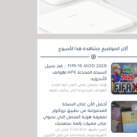
أكثر المواضيع مشاهدة هذا الأسبوع
FIFA 16 MOD 2026 .. قم بتنزيل
النسخة المحدثة APK لهواتف
الأندرويد
هناك بالفعل بعض ألعاب كرة القدم
للهواتف المحمولة التي يمكنك لعبها
رسميًا بتشكيلات مُحدثة لموسم
2025/2026v ومثال على ذلك ألعاب
أحصل الآن على النسخة
مثل EA Sports ...
المدفوعة من تطبيق تروكولر
لمعرفة هوية المتصل التي تحتوي
على مميزات رائعة ستعجبك
أصبح تطبيق Truecaller غني عن
التعريف ويتم إستخدامه من قبل الكثيرين