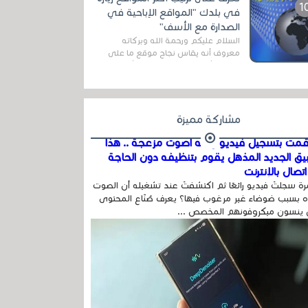
اله...
في بلدك "المواقع الإباحية في
الصدارة مع الأسف"
السلام عليكم ورحمة الله وبركاته
معروف أنه يقاس نجاح موقع ما على
شبكة الأنترنت بعدة مقاييس ، أهمها
عداد الزائرين للموقع، ويتم معرفة ذلك
في...
مشاركة مميزة
مت بتسجيل فيديو وفيه أصوت مزعجة .. هذا
بيق الجديد المذهل يقوم بتنظيفه دون الحاجة
تصال بالإنترنت
ة سجلتَ فيديو رائعًا ثم اكتشفتَ عند تشغيله أن الصوت
 بسبب ضوضاء غير مرغوب فيها؟ يعرف صُنّاع المحتوى
 ينسون ميكروفونهم المخصص ...