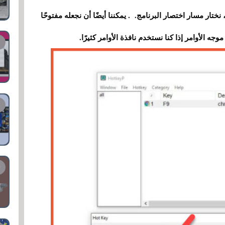
صيص برنامج له ليفتحه . أدناه ، في Command ، نختار مسار اختصار البرنامج. . يمكننا أيضًا أن نجعله مفتوحًا
جه الأوامر إذا كنا نستخدم نافذة الأوامر كثيرًا.