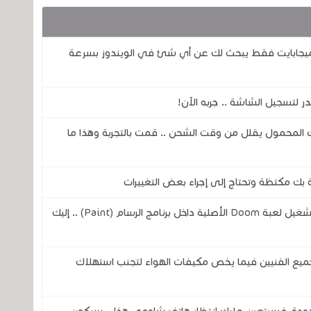
لني هذا البرنامج الجديد والذي حجمه 80 ميجابايت فقط يبحث لك عن أي شئ في الويندوز بسرعة
لتسجيل الشاشة .. جربه الآن!
المحمول يقلل من وقت الشحن .. قمت بالتجربة وهذا ما
بك مكتظة وتحتاج إلى إجراء بعض التغييرات
مهندس من شركة مايكروسوفت يتمن من تشغيل لعبة Doom الأصلية داخل برنامج الرسام (Paint) .. إليك
ميع الفنيين فيما يخص مكيفات الهواء لتجنب استهلاك