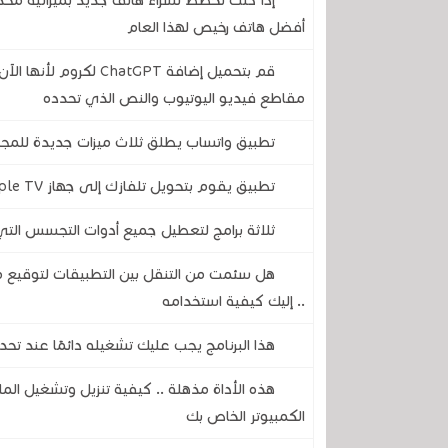
إذا كنت تخطط لشراء هاتف جديد بميزانية مح
أفضل هاتف رخيص لهذا العام
قم بتحميل إضافة atGPT
مقاطع فيديو اليوتيوب والنص الذي تحدده
تطبيق واتساب يطلق ثلاث ميزات جديدة للمج
تطبيق يقوم بتحويل تلفازك إلى جهاز Apple TV مع جميع مزايا نظام أندرويد
ثلاثة برامج لتعطيل جميع أدوات التجسس ال
.. إليك كيفية استخدامه
هذا البرنامج يجب عليك تشغيله دائمًا عند ت
هذه الأداة مذهلة .. كيفية تنزيل وتشغيل المل
الكمبيوتر الخاص بك