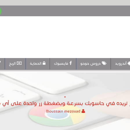
أندرويد
دروس حوحو
فايسبوك
الحماية
الربح
 تريده في حاسوبك بسرعة وبضغطة زر واحدة على أي مف
lhoussain mezouad