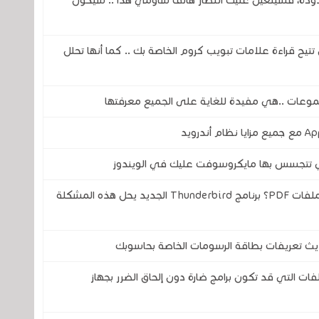
دودة، فسيتعين عليك انتظار هاتف شاومي هذا .. سيكون
Ch لكروم لأنها الآن تتيح قراءة علامات تبويب كروم الخاصة بك .. كما أنها تحلل
موعات ..هي مفيدة للغاية على الجميع معرفتها
تي تتجسس بها مايكروسوفت عليك في الويندوز
هل سئمت من التنقل بين التطبيقات لتوقيع ملفات PDF؟ برنامج Thunderbird الجديد يحل هذه المشكلة
حديث تعريفات بطاقة الرسومات الخاصة بحاسوبك
فات التي قد تكون برامج ضارة دون إلحاق الضرر بجهاز