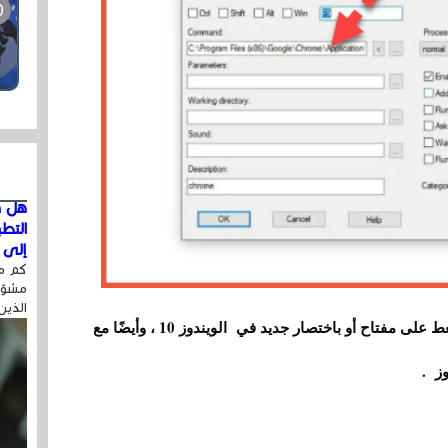
هل ق
التط
إلى ا
كم مر
مشوّه
الذين
من الآن فصاعدًا ، يمكننا فتح كروم مثلا فقط بالضغط على مفتاح أو باختصار جديد في الويندوز 10 ، وأيضًا مع
وز .