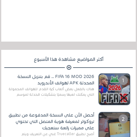
أكثر المواضيع مشاهدة هذا الأسبوع
FIFA 16 MOD 2026 .. قم بتنزيل النسخة
المحدثة APK لهواتف الأندرويد
هناك بالفعل بعض ألعاب كرة القدم للهواتف المحمولة
التي يمكنك لعبها رسميًا بتشكيلات مُحدثة لموسم
2025/2026v ومثال على ذلك ألعاب مثل EA Sports ...
أحصل الآن على النسخة المدفوعة من تطبيق
تروكولر لمعرفة هوية المتصل التي تحتوي
على مميزات رائعة ستعجبك
أصبح تطبيق Truecaller غني عن التعريف ويتم