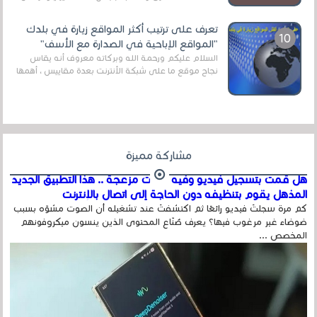
قنوات مميزة جدا تنقل العديد من البرامج اله...
تعرف على ترتيب أكثر المواقع زيارة في بلدك
"المواقع الإباحية في الصدارة مع الأسف"
السلام عليكم ورحمة الله وبركاته معروف أنه يقاس
نجاح موقع ما على شبكة الأنترنت بعدة مقاييس ، أهمها
عداد الزائرين للموقع، ويتم معرفة ذلك في...
مشاركة مميزة
هل قمت بتسجيل فيديو وفيه أصوت مزعجة .. هذا التطبيق الجديد
المذهل يقوم بتنظيفه دون الحاجة إلى اتصال بالإنترنت
كم مرة سجلتَ فيديو رائعًا ثم اكتشفتَ عند تشغيله أن الصوت مشوّه بسبب
ضوضاء غير مرغوب فيها؟ يعرف صُنّاع المحتوى الذين ينسون ميكروفونهم
المخصص ...