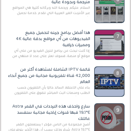
مترجمة وبجودة عالية
السلام عليكم ورحمة الله وبركاته كثيرة هي المواقع
عبر الأنترنت الغير العربية التي تقدم خدمة تحميل
الأفلام على التورنت ، ومعظم هذه المواقع ل...
هذا أفضل برنامج جربته لتحميل جميع
الفيديوهات من أي مواقع بدقة عالية 4K
ومميزات خرافية
إذا كنت تبحث عن برنامج لتنزيل الفيديو من على أي
موقع أو منصة، فسوف تعثر على عدد لا منتهي من
الروابط الخاصة بالبرامج والتطبيقات في هذا المج...
قائمة IPTV الشاملة لمشاهدة أكثر من
42,000 قناة تلفزيونية مجانية من جميع أنحاء
العالم
بناءً على الاعتقاد السائد حاليًا بأن التلفزيون حسب
الطلب ومنصات البث المباشر تتفوق على التلفزيون
الرقمي الأرضي التقليدي، يُعدّ IPTV-org خيار...
سارع واحذف هذه الترددات في القمر Astra
19.1°E فبها قنوات إباحية مجانية ستفسد
عائلتك
أصبح مجموعة من الناس مؤخر ا يستعملون القمر
Astra 19.1°E شرق وذلك بسبب أن هذا الأخير يتوفرعلى