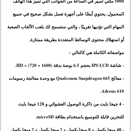
5000 مللي أمبير في الساعة من الجوانب التي تميز هذا الهاتف
المحمول. يحتوي أيضًا على أجهزة تعمل بشكل صحيح في جميع
المهام التي تؤديها تقريبًا ، والتي ستسمح لك بلعب الألعاب الصعبة
أو استهلاك محتوى الوسائط المتعددة بطريقة ممتازة.
مواصفاته الكاملة هي كالتالي :
- شاشة IPS LCD بحجم 6.5 بوصة بدقة HD + (720 × 1600).
- معالج Qualcomm Snapdragon 665 مع وحدة معالجة رسومات
Adreno 610.
- 4 جيجا بايت من ذاكرة الوصول العشوائي و 128 جيجا بايت
للتخزين قابلة للتوسيع باستخدام بطاقة microSD.
- 48 ميجا بكسل + 8 ميجا بكسل + 2 ميجا بكسل + 2 ميجا بكسل