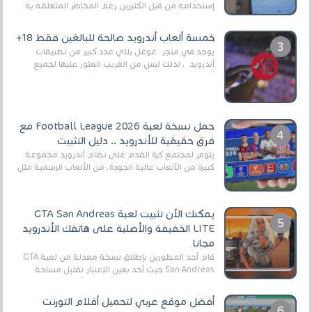
إستخدامه من قبل الكثيرين رغم المخاطر المتعلقه به
وذلك من أجل التخلص من المضايقات الكثيرة في
العال...
خمسة ألعاب أندرويد صالحة للبالغين فقط 18+
يوجد في متجر غوغل بلاي عدد كبير من تطبيقات
أندرويد ، لذلك ليس من الغريب العثور عليها لجميع
أنواع الجماهير. هذه المرة نقدم 5 ألعاب أند...
حمل نسخة لعبة Football League 2026 مع
فرق حقيقية للأندرويد .. دليل التثبيت
يتوفر لمجتمع كرة القدم على نظام أندرويد مجموعة
كبيرة من الألعاب عالية الجودة. من الألعاب الرسمية مثل
EA Sports FC 26 (المعروفة سابقًا باسم ...
يمكنك الآن تثبيت لعبة GTA San Andreas
LITE الخفيفة والأصلية على هاتفك الأندرويد
مجانا
قام أحد المطورين بإطلاق نسخة معدلة من لعبة GTA
San Andreas حيث أخد بعين الإعتبار تقليل مساحة
اللعبة وجعلها خفيفة LITE لهواتف الأندرويد ، وق...
أفضل موقع عربي لتحميل أفلام التورنت