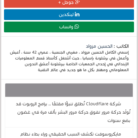
جوجل +
لينكدين
واتساب
الكاتب :
الحسين مزواد
إسمي الكامل الحسين مزواد ، مغربي الجنسية ، عمري 42 سنة ، أعيش
وأعمل في برشلونة بإسبانيا ، حيث أشتغل كأستاذ قسم المعلوميات
الإبتدائي في إحدى الجمعيات الخاصة ببرشلونة أعشق التدوين
المعلوماتي ومهتم بكل ما هو جديد في عالم التقنية
قد يهمك أيضا :
شركة Cloudflare تُطلق تنبؤًا مقلقًا .. برامج الروبوت قد
تُولّد حركة مرور تفوق حركة مرور البشر بألف مرة في غضون
بضع سنوات
مايكروسوفت تكشف السبب الحقيقي وراء بطء نظام