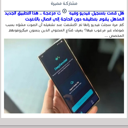
مشاركة مميزة
هل قمت بتسجيل فيديو وفيه أصوت مزعجة .. هذا التطبيق الجديد
المذهل يقوم بتنظيفه دون الحاجة إلى اتصال بالإنترنت
كم مرة سجلتَ فيديو رائعًا ثم اكتشفتَ عند تشغيله أن الصوت مشوّه بسبب
ضوضاء غير مرغوب فيها؟ يعرف صُنّاع المحتوى الذين ينسون ميكروفونهم
المخصص ...