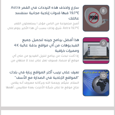
الرقمي الأرضي التقليدي، يُعدّ IPTV-org خيار...
سارع واحذف هذه الترددات في القمر Astra
19.1°E فبها قنوات إباحية مجانية ستفسد
عائلتك
أصبح مجموعة من الناس مؤخر ا يستعملون القمر
Astra 19.1°E شرق وذلك بسبب أن هذا الأخير يتوفرعلى
قنوات مميزة جدا تنقل العديد من البرامج اله...
هذا أفضل برنامج جربته لتحميل جميع
الفيديوهات من أي مواقع بدقة عالية 4K
ومميزات خرافية
إذا كنت تبحث عن برنامج لتنزيل الفيديو من على أي
موقع أو منصة، فسوف تعثر على عدد لا منتهي من
الروابط الخاصة بالبرامج والتطبيقات في هذا المج...
تعرف على ترتيب أكثر المواقع زيارة في بلدك
"المواقع الإباحية في الصدارة مع الأسف"
السلام عليكم ورحمة الله وبركاته معروف أنه يقاس
نجاح موقع ما على شبكة الأنترنت بعدة مقاييس ، أهمها
عداد الزائرين للموقع، ويتم معرفة ذلك في...