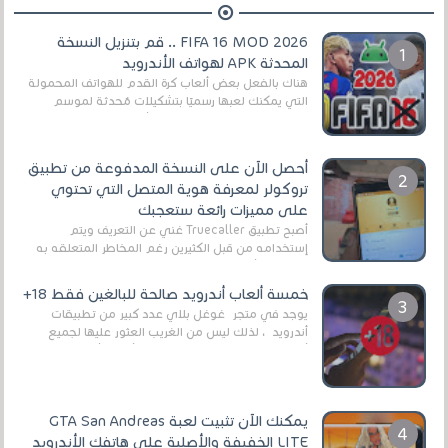
FIFA 16 MOD 2026 .. قم بتنزيل النسخة
المحدثة APK لهواتف الأندرويد
هناك بالفعل بعض ألعاب كرة القدم للهواتف المحمولة
التي يمكنك لعبها رسميًا بتشكيلات مُحدثة لموسم
2025/2026v ومثال على ذلك ألعاب مثل EA Sports ...
أحصل الآن على النسخة المدفوعة من تطبيق
تروكولر لمعرفة هوية المتصل التي تحتوي
على مميزات رائعة ستعجبك
أصبح تطبيق Truecaller غني عن التعريف ويتم
إستخدامه من قبل الكثيرين رغم المخاطر المتعلقه به
وذلك من أجل التخلص من المضايقات الكثيرة في
العال...
خمسة ألعاب أندرويد صالحة للبالغين فقط 18+
يوجد في متجر غوغل بلاي عدد كبير من تطبيقات
أندرويد ، لذلك ليس من الغريب العثور عليها لجميع
أنواع الجماهير. هذه المرة نقدم 5 ألعاب أند...
يمكنك الآن تثبيت لعبة GTA San Andreas
LITE الخفيفة والأصلية على هاتفك الأندرويد