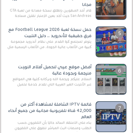
مجانا
قام أحد المطورين بإطلاق نسخة معدلة من لعبة GTA
San Andreas حيث أخد بعين الإعتبار تقليل مساحة
اللعبة وجعلها خفيفة LITE لهواتف الأندرويد ، وق...
حمل نسخة لعبة Football League 2026 مع
فرق حقيقية للأندرويد .. دليل التثبيت
يتوفر لمجتمع كرة القدم على نظام أندرويد مجموعة
كبيرة من الألعاب عالية الجودة. من الألعاب الرسمية مثل
EA Sports FC 26 (المعروفة سابقًا باسم ...
أفضل موقع عربي لتحميل أفلام التورنت
مترجمة وبجودة عالية
السلام عليكم ورحمة الله وبركاته كثيرة هي المواقع
عبر الأنترنت الغير العربية التي تقدم خدمة تحميل
الأفلام على التورنت ، ومعظم هذه المواقع ل...
قائمة IPTV الشاملة لمشاهدة أكثر من
42,000 قناة تلفزيونية مجانية من جميع أنحاء
العالم
بناءً على الاعتقاد السائد حاليًا بأن التلفزيون حسب
الطلب ومنصات البث المباشر تتفوق على التلفزيون