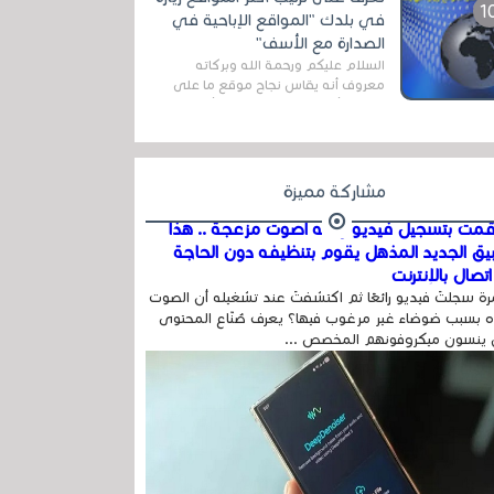
اله...
في بلدك "المواقع الإباحية في
الصدارة مع الأسف"
السلام عليكم ورحمة الله وبركاته
معروف أنه يقاس نجاح موقع ما على
شبكة الأنترنت بعدة مقاييس ، أهمها
عداد الزائرين للموقع، ويتم معرفة ذلك
في...
مشاركة مميزة
مت بتسجيل فيديو وفيه أصوت مزعجة .. هذا
بيق الجديد المذهل يقوم بتنظيفه دون الحاجة
تصال بالإنترنت
ة سجلتَ فيديو رائعًا ثم اكتشفتَ عند تشغيله أن الصوت
 بسبب ضوضاء غير مرغوب فيها؟ يعرف صُنّاع المحتوى
 ينسون ميكروفونهم المخصص ...