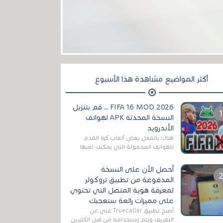
أكثر المواضيع مشاهدة هذا الأسبوع
FIFA 16 MOD 2026 .. قم بتنزيل
النسخة المحدثة APK لهواتف
الأندرويد
هناك بالفعل بعض ألعاب كرة القدم
للهواتف المحمولة التي يمكنك لعبها
رسميًا بتشكيلات مُحدثة لموسم
2025/2026v ومثال على ذلك ألعاب
أحصل الآن على النسخة
مثل EA Sports ...
المدفوعة من تطبيق تروكولر
لمعرفة هوية المتصل التي تحتوي
على مميزات رائعة ستعجبك
أصبح تطبيق Truecaller غني عن
التعريف ويتم إستخدامه من قبل الكثيرين