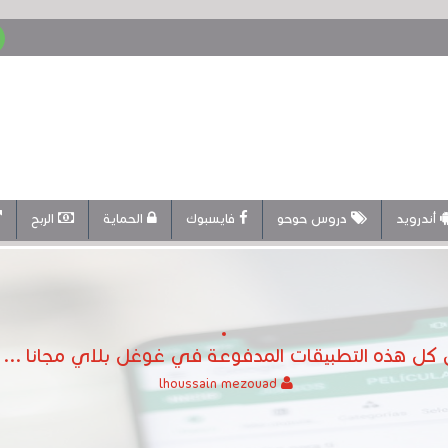
أندرويد
دروس حوحو
فايسبوك
الحماية
الربح
ل هذه التطبيقات المدفوعة في غوغل بلاي مجانا ... ع
lhoussain mezouad