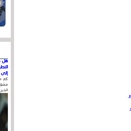
هل ق
التط
إلى ا
كم مر
مشوّه
الذين
E