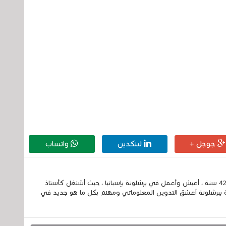
جوجل +
لينكدين
واتساب
إسمي الكامل الحسين مزواد ، مغربي الجنسية ، عمري 42 سنة ، أعيش وأعمل في برشلونة بإسبانيا ، حيث أشتغل كأستاذ
 ببرشلونة أعشق التدوين المعلوماتي ومهتم بكل ما هو جديد في