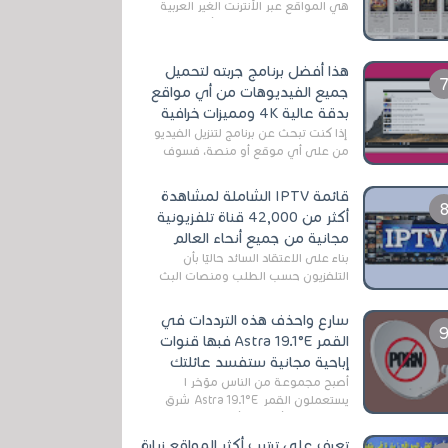
هي المواقع عبر الأنترنت الغير العربية
التي تقدم خدمة تحميل الأفلام على
التورنت ، ومعظم هذه المواقع ل...
هذا أفضل برنامج جربته لتحميل
جميع الفيديوهات من أي مواقع
بدقة عالية 4K ومميزات خرافية
إذا كنت تبحث عن برنامج لتنزيل الفيديو
من على أي موقع أو منصة، فسوف
تعثر على عدد لا منتهي من الروابط
الخاصة بالبرامج والتطبيقات في هذا
قائمة IPTV الشاملة لمشاهدة
المج...
أكثر من 42,000 قناة تلفزيونية
مجانية من جميع أنحاء العالم
بناءً على الاعتقاد السائد حاليًا بأن
التلفزيون حسب الطلب ومنصات البث
المباشر تتفوق على التلفزيون الرقمي
الأرضي التقليدي، يُعدّ IPTV-org خيار...
سارع واحذف هذه الترددات في
القمر Astra 19.1°E فبها قنوات
إباحية مجانية ستفسد عائلتك
أصبح مجموعة من الناس مؤخر ا
يستعملون القمر Astra 19.1°E شرق
وذلك بسبب أن هذا الأخير يتوفرعلى
قنوات مميزة جدا تنقل العديد من البرامج
تعرف على ترتيب أكثر المواقع زيارة