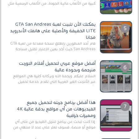
كبيرة من الألعاب عالية الجودة. من الألعاب الرسمية مثل
EA Sports FC 26 (المعروفة سابقًا باسم ...
يمكنك الآن تثبيت لعبة GTA San Andreas
LITE الخفيفة والأصلية على هاتفك الأندرويد
مجانا
قام أحد المطورين بإطلاق نسخة معدلة من لعبة GTA
San Andreas حيث أخد بعين الإعتبار تقليل مساحة
اللعبة وجعلها خفيفة LITE لهواتف الأندرويد ، وق...
أفضل موقع عربي لتحميل أفلام التورنت
مترجمة وبجودة عالية
السلام عليكم ورحمة الله وبركاته كثيرة هي المواقع
عبر الأنترنت الغير العربية التي تقدم خدمة تحميل
الأفلام على التورنت ، ومعظم هذه المواقع ل...
هذا أفضل برنامج جربته لتحميل جميع
الفيديوهات من أي مواقع بدقة عالية 4K
ومميزات خرافية
إذا كنت تبحث عن برنامج لتنزيل الفيديو من على أي
موقع أو منصة، فسوف تعثر على عدد لا منتهي من
الروابط الخاصة بالبرامج والتطبيقات في هذا المج...