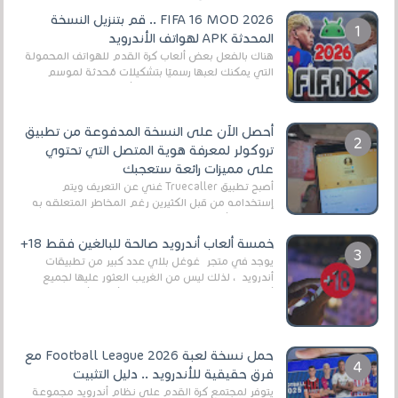
FIFA 16 MOD 2026 .. قم بتنزيل النسخة
المحدثة APK لهواتف الأندرويد
هناك بالفعل بعض ألعاب كرة القدم للهواتف المحمولة
التي يمكنك لعبها رسميًا بتشكيلات مُحدثة لموسم
2025/2026v ومثال على ذلك ألعاب مثل EA Sports ...
أحصل الآن على النسخة المدفوعة من تطبيق
تروكولر لمعرفة هوية المتصل التي تحتوي
على مميزات رائعة ستعجبك
أصبح تطبيق Truecaller غني عن التعريف ويتم
إستخدامه من قبل الكثيرين رغم المخاطر المتعلقه به
وذلك من أجل التخلص من المضايقات الكثيرة في
العال...
خمسة ألعاب أندرويد صالحة للبالغين فقط 18+
يوجد في متجر غوغل بلاي عدد كبير من تطبيقات
أندرويد ، لذلك ليس من الغريب العثور عليها لجميع
أنواع الجماهير. هذه المرة نقدم 5 ألعاب أند...
حمل نسخة لعبة Football League 2026 مع
فرق حقيقية للأندرويد .. دليل التثبيت
يتوفر لمجتمع كرة القدم على نظام أندرويد مجموعة