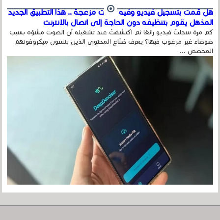
هل قمت بتسجيل فيديو وفيه أصوت مزعجة .. هذا التطبيق الجديد
المذهل يقوم بتنظيفه دون الحاجة إلى اتصال بالإنترنت
كم مرة سجلتَ فيديو رائعًا ثم اكتشفتَ عند تشغيله أن الصوت مشوّه بسبب
ضوضاء غير مرغوب فيها؟ يعرف صُنّاع المحتوى الذين ينسون ميكروفونهم
المخصص ...