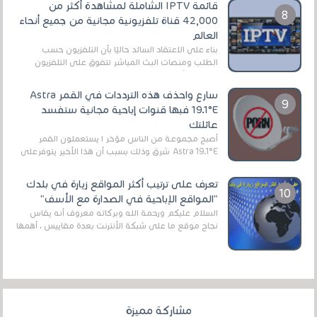
قائمة IPTV الشاملة لمشاهدة أكثر من
42,000 قناة تلفزيونية مجانية من جميع أنحاء
العالم
بناءً على الاعتقاد السائد حاليًا بأن التلفزيون حسب
الطلب ومنصات البث المباشر تتفوق على التلفزيون
الرقمي الأرضي التقليدي، يُعدّ IPTV-org خيار...
سارع واحذف هذه الترددات في القمر Astra
19.1°E فبها قنوات إباحية مجانية ستفسد
عائلتك
أصبح مجموعة من الناس مؤخر ا يستعملون القمر
Astra 19.1°E شرق وذلك بسبب أن هذا الأخير يتوفرعلى
قنوات مميزة جدا تنقل العديد من البرامج اله...
تعرف على ترتيب أكثر المواقع زيارة في بلدك
"المواقع الإباحية في الصدارة مع الأسف"
السلام عليكم ورحمة الله وبركاته معروف أنه يقاس
نجاح موقع ما على شبكة الأنترنت بعدة مقاييس ، أهمها
عداد الزائرين للموقع، ويتم معرفة ذلك في...
مشاركة مميزة