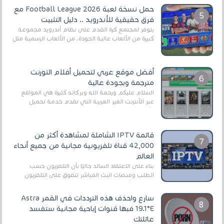
حمل نسخة لعبة Football League 2026 مع
فرق حقيقية للأندرويد .. دليل التثبيت
يتوفر لمجتمع كرة القدم على نظام أندرويد مجموعة
كبيرة من الألعاب عالية الجودة. من الألعاب الرسمية مثل
EA Sports FC 26 (المعروفة سابقًا باسم ...
أفضل موقع عربي لتحميل أفلام التورنت
مترجمة وبجودة عالية
السلام عليكم ورحمة الله وبركاته كثيرة هي المواقع
عبر الأنترنت الغير العربية التي تقدم خدمة تحميل
الأفلام على التورنت ، ومعظم هذه المواقع ل...
قائمة IPTV الشاملة لمشاهدة أكثر من
42,000 قناة تلفزيونية مجانية من جميع أنحاء
العالم
بناءً على الاعتقاد السائد حاليًا بأن التلفزيون حسب
الطلب ومنصات البث المباشر تتفوق على التلفزيون
الرقمي الأرضي التقليدي، يُعدّ IPTV-org خيار...
سارع واحذف هذه الترددات في القمر Astra
19.1°E فبها قنوات إباحية مجانية ستفسد
عائلتك