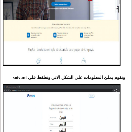
ونقوم بملئ المعلومات على الشكل الاتي ونظغط على suivant