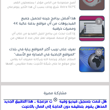
أصبح مجموعة من الناس مؤخر ا يستعملون القمر
Astra 19.1°E شرق وذلك بسبب أن هذا الأخير يتوفرعلى
قنوات مميزة جدا تنقل العديد من البرامج اله...
هذا أفضل برنامج جربته لتحميل جميع
الفيديوهات من أي مواقع بدقة عالية 4K
ومميزات خرافية
إذا كنت تبحث عن برنامج لتنزيل الفيديو من على أي
موقع أو منصة، فسوف تعثر على عدد لا منتهي من
الروابط الخاصة بالبرامج والتطبيقات في هذا المج...
تعرف على ترتيب أكثر المواقع زيارة في بلدك
"المواقع الإباحية في الصدارة مع الأسف"
السلام عليكم ورحمة الله وبركاته معروف أنه يقاس
نجاح موقع ما على شبكة الأنترنت بعدة مقاييس ، أهمها
عداد الزائرين للموقع، ويتم معرفة ذلك في...
مشاركة مميزة
هل قمت بتسجيل فيديو وفيه أصوت مزعجة .. هذا التطبيق الجديد
المذهل يقوم بتنظيفه دون الحاجة إلى اتصال بالإنترنت