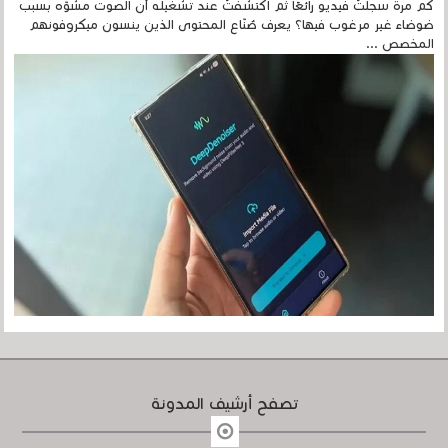
كم مرة سجلتَ فيديو رائعًا ثم اكتشفتَ عند تشغيله أن الصوت مشوّه بسبب
ضوضاء غير مرغوب فيها؟ يعرف صُنّاع المحتوى الذين ينسون ميكروفونهم
المخصص ...
تصفح أرشيف المدونة