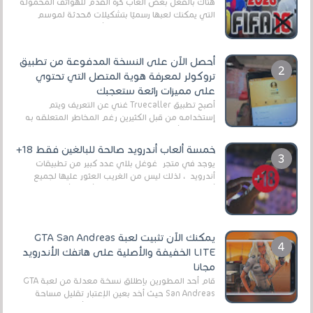
هناك بالفعل بعض ألعاب كرة القدم للهواتف المحمولة
التي يمكنك لعبها رسميًا بتشكيلات مُحدثة لموسم
2025/2026v ومثال على ذلك ألعاب مثل EA Sports ...
أحصل الآن على النسخة المدفوعة من تطبيق
تروكولر لمعرفة هوية المتصل التي تحتوي
على مميزات رائعة ستعجبك
أصبح تطبيق Truecaller غني عن التعريف ويتم
إستخدامه من قبل الكثيرين رغم المخاطر المتعلقه به
وذلك من أجل التخلص من المضايقات الكثيرة في
العال...
خمسة ألعاب أندرويد صالحة للبالغين فقط 18+
يوجد في متجر غوغل بلاي عدد كبير من تطبيقات
أندرويد ، لذلك ليس من الغريب العثور عليها لجميع
أنواع الجماهير. هذه المرة نقدم 5 ألعاب أند...
يمكنك الآن تثبيت لعبة GTA San Andreas
LITE الخفيفة والأصلية على هاتفك الأندرويد
مجانا
قام أحد المطورين بإطلاق نسخة معدلة من لعبة GTA
San Andreas حيث أخد بعين الإعتبار تقليل مساحة
اللعبة وجعلها خفيفة LITE لهواتف الأندرويد ، وق...