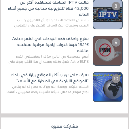
قائمة IPTV الشاملة لمشاهدة أكثر من
42,000 قناة تلفزيونية مجانية من جميع أنحاء
العالم
بناءً على الاعتقاد السائد حاليًا بأن التلفزيون حسب
الطلب ومنصات البث المباشر تتفوق على التلفزيون
الرقمي الأرضي التقليدي، يُعدّ IPTV-org خيار...
سارع واحذف هذه الترددات في القمر Astra
19.1°E فبها قنوات إباحية مجانية ستفسد
عائلتك
أصبح مجموعة من الناس مؤخر ا يستعملون القمر
Astra 19.1°E شرق وذلك بسبب أن هذا الأخير يتوفرعلى
قنوات مميزة جدا تنقل العديد من البرامج اله...
تعرف على ترتيب أكثر المواقع زيارة في بلدك
"المواقع الإباحية في الصدارة مع الأسف"
السلام عليكم ورحمة الله وبركاته معروف أنه يقاس
نجاح موقع ما على شبكة الأنترنت بعدة مقاييس ، أهمها
عداد الزائرين للموقع، ويتم معرفة ذلك في...
مشاركة مميزة