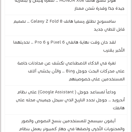
هونر تطلق هاتف HONOR X6e .. سعره رخيص و ببطارية
جيدة جدًا وقدرة شحن ممتاز
سامسونج تطلق رسميا هاتف Galaxy Z Fold 8 .. تصميم
قابل للطي جديد
لقد حان وقت نهاية هاتفي Pixel 6 و 6 Pro .. تحديثهما
الأخير يقترب
ثغرة في الذكاء الاصطناعي تكشف عن محادثات خاصة
على محركات البحث جوجل Bing .. والآن يخشى آلاف
المستخدمين على خصوصيتهم
وداعاً لمساعد جوجل ( Google Assistant) على نظام
أندرويد .. جوجل تحدد التاريخ الذي سيحل جيميني محله على
هاتفك
آيفون سيسمح للمستخدمين بنسخ النصوص والصور
والمحتويات الأخرى ولصقها في جهاز كمبيوتر يعمل بنظام