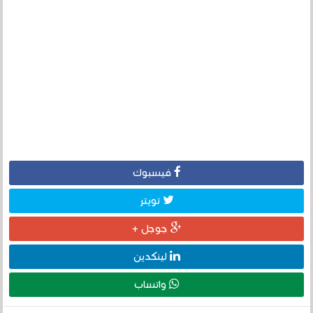
فيسبوك
تويتر
جوجل +
لينكدين
واتساب