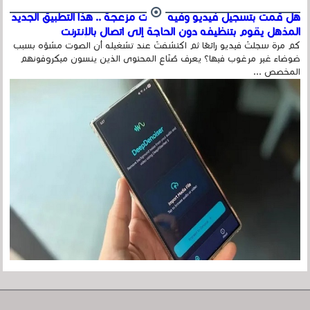
هل قمت بتسجيل فيديو وفيه أصوت مزعجة .. هذا التطبيق الجديد
المذهل يقوم بتنظيفه دون الحاجة إلى اتصال بالإنترنت
كم مرة سجلتَ فيديو رائعًا ثم اكتشفتَ عند تشغيله أن الصوت مشوّه بسبب
ضوضاء غير مرغوب فيها؟ يعرف صُنّاع المحتوى الذين ينسون ميكروفونهم
المخصص ...