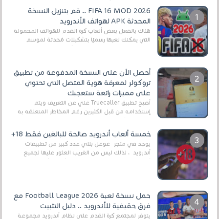
FIFA 16 MOD 2026 .. قم بتنزيل النسخة
المحدثة APK لهواتف الأندرويد
هناك بالفعل بعض ألعاب كرة القدم للهواتف المحمولة
التي يمكنك لعبها رسميًا بتشكيلات مُحدثة لموسم
2025/2026v ومثال على ذلك ألعاب مثل EA Sports ...
أحصل الآن على النسخة المدفوعة من تطبيق
تروكولر لمعرفة هوية المتصل التي تحتوي
على مميزات رائعة ستعجبك
أصبح تطبيق Truecaller غني عن التعريف ويتم
إستخدامه من قبل الكثيرين رغم المخاطر المتعلقه به
وذلك من أجل التخلص من المضايقات الكثيرة في
العال...
خمسة ألعاب أندرويد صالحة للبالغين فقط 18+
يوجد في متجر غوغل بلاي عدد كبير من تطبيقات
أندرويد ، لذلك ليس من الغريب العثور عليها لجميع
أنواع الجماهير. هذه المرة نقدم 5 ألعاب أند...
حمل نسخة لعبة Football League 2026 مع
فرق حقيقية للأندرويد .. دليل التثبيت
يتوفر لمجتمع كرة القدم على نظام أندرويد مجموعة