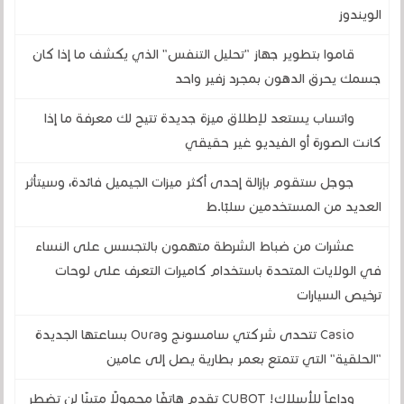
الويندوز
قاموا بتطوير جهاز "تحليل التنفس" الذي يكشف ما إذا كان
جسمك يحرق الدهون بمجرد زفير واحد
واتساب يستعد لإطلاق ميزة جديدة تتيح لك معرفة ما إذا
كانت الصورة أو الفيديو غير حقيقي
جوجل ستقوم بإزالة إحدى أكثر ميزات الجيميل فائدة، وسيتأثر
العديد من المستخدمين سلبًا.ط
عشرات من ضباط الشرطة متهمون بالتجسس على النساء
في الولايات المتحدة باستخدام كاميرات التعرف على لوحات
ترخيص السيارات
Casio تتحدى شركتي سامسونج وOura بساعتها الجديدة
"الحلقية" التي تتمتع بعمر بطارية يصل إلى عامين
وداعاً للأسلاك! CUBOT تقدم هاتفًا محمولًا متينًا لن تضطر