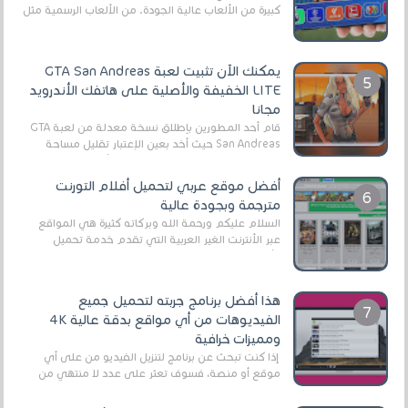
كبيرة من الألعاب عالية الجودة. من الألعاب الرسمية مثل
EA Sports FC 26 (المعروفة سابقًا باسم ...
يمكنك الآن تثبيت لعبة GTA San Andreas
LITE الخفيفة والأصلية على هاتفك الأندرويد
مجانا
قام أحد المطورين بإطلاق نسخة معدلة من لعبة GTA
San Andreas حيث أخد بعين الإعتبار تقليل مساحة
اللعبة وجعلها خفيفة LITE لهواتف الأندرويد ، وق...
أفضل موقع عربي لتحميل أفلام التورنت
مترجمة وبجودة عالية
السلام عليكم ورحمة الله وبركاته كثيرة هي المواقع
عبر الأنترنت الغير العربية التي تقدم خدمة تحميل
الأفلام على التورنت ، ومعظم هذه المواقع ل...
هذا أفضل برنامج جربته لتحميل جميع
الفيديوهات من أي مواقع بدقة عالية 4K
ومميزات خرافية
إذا كنت تبحث عن برنامج لتنزيل الفيديو من على أي
موقع أو منصة، فسوف تعثر على عدد لا منتهي من
الروابط الخاصة بالبرامج والتطبيقات في هذا المج...