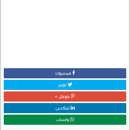
فيسبوك
تويتر
جوجل +
لينكدين
واتساب