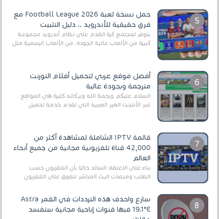
اللعبة وجعلها خفيفة LITE لهواتف الأندرويد ، وق...
حمل نسخة لعبة Football League 2026 مع
فرق حقيقية للأندرويد .. دليل التثبيت
يتوفر لمجتمع كرة القدم على نظام أندرويد مجموعة
كبيرة من الألعاب عالية الجودة. من الألعاب الرسمية مثل
EA Sports FC 26 (المعروفة سابقًا باسم ...
أفضل موقع عربي لتحميل أفلام التورنت
مترجمة وبجودة عالية
السلام عليكم ورحمة الله وبركاته كثيرة هي المواقع
عبر الأنترنت الغير العربية التي تقدم خدمة تحميل
الأفلام على التورنت ، ومعظم هذه المواقع ل...
قائمة IPTV الشاملة لمشاهدة أكثر من
42,000 قناة تلفزيونية مجانية من جميع أنحاء
العالم
بناءً على الاعتقاد السائد حاليًا بأن التلفزيون حسب
الطلب ومنصات البث المباشر تتفوق على التلفزيون
الرقمي الأرضي التقليدي، يُعدّ IPTV-org خيار...
سارع واحذف هذه الترددات في القمر Astra
19.1°E فبها قنوات إباحية مجانية ستفسد