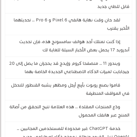
قابل للطي جديد
لقد حان وقت نهاية هاتفي Pixel 6 و 6 Pro .. تحديثهما
الأخير يقترب
إذا كنت تمتلك أحد هواتف سامسونج هذه، فإن تحديث
أندرويد 17 يحمل بعض الأخبار السيئة للغاية لك
ويندوز 11 .. متصفحا كروم وإيدج قد يحجزان ما يصل إلى 20
جيجابايت لميزات الذكاء الاصطناعي الجديدة الخاصة بهما
قاموا بصنع روبوت بأربع أرجل ومظهر يشبه القنطور للتدخل
في المواقف المتطرفة
ودّع المنتجات المقلدة .. هذه العلامة تتيح التحقق من أصالة
المنتج عبر هاتفك المحمول
خدمة ChatGPT غير محدودة للمستخدمين المجانيين ..
OpenAI تزيل القيود وتطلق نموذج ذكاء اصطناعي جديد