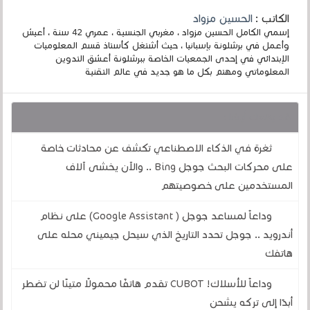
الكاتب :
الحسين مزواد
إسمي الكامل الحسين مزواد ، مغربي الجنسية ، عمري 42 سنة ، أعيش
وأعمل في برشلونة بإسبانيا ، حيث أشتغل كأستاذ قسم المعلوميات
الإبتدائي في إحدى الجمعيات الخاصة ببرشلونة أعشق التدوين
المعلوماتي ومهتم بكل ما هو جديد في عالم التقنية
قد يهمك أيضا :
ثغرة في الذكاء الاصطناعي تكشف عن محادثات خاصة
على محركات البحث جوجل Bing .. والآن يخشى آلاف
المستخدمين على خصوصيتهم
وداعاً لمساعد جوجل ( Google Assistant) على نظام
أندرويد .. جوجل تحدد التاريخ الذي سيحل جيميني محله على
هاتفك
وداعاً للأسلاك! CUBOT تقدم هاتفًا محمولًا متينًا لن تضطر
أبدًا إلى تركه يشحن