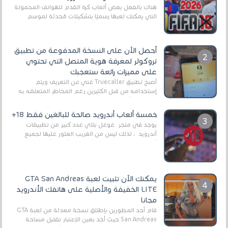
هناك بالفعل بعض ألعاب كرة القدم للهواتف المحمولة
التي يمكنك لعبها رسميًا بتشكيلات مُحدثة لموسم
2025/2026v ومثال على ذلك ألعاب مثل EA Sports ...
أحصل الآن على النسخة المدفوعة من تطبيق
تروكولر لمعرفة هوية المتصل التي تحتوي
على مميزات رائعة ستعجبك
أصبح تطبيق Truecaller غني عن التعريف ويتم
إستخدامه من قبل الكثيرين رغم المخاطر المتعلقه به
وذلك من أجل التخلص من المضايقات الكثيرة في
العال...
خمسة ألعاب أندرويد صالحة للبالغين فقط 18+
يوجد في متجر غوغل بلاي عدد كبير من تطبيقات
أندرويد ، لذلك ليس من الغريب العثور عليها لجميع
أنواع الجماهير. هذه المرة نقدم 5 ألعاب أند...
يمكنك الآن تثبيت لعبة GTA San Andreas
LITE الخفيفة والأصلية على هاتفك الأندرويد
مجانا
قام أحد المطورين بإطلاق نسخة معدلة من لعبة GTA
San Andreas حيث أخد بعين الإعتبار تقليل مساحة