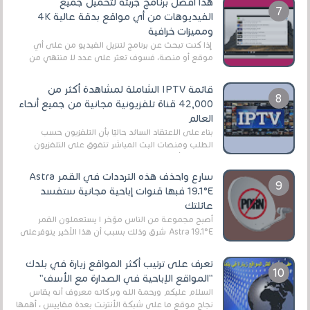
هذا أفضل برنامج جربته لتحميل جميع
الفيديوهات من أي مواقع بدقة عالية 4K
ومميزات خرافية
إذا كنت تبحث عن برنامج لتنزيل الفيديو من على أي
موقع أو منصة، فسوف تعثر على عدد لا منتهي من
الروابط الخاصة بالبرامج والتطبيقات في هذا المج...
قائمة IPTV الشاملة لمشاهدة أكثر من
42,000 قناة تلفزيونية مجانية من جميع أنحاء
العالم
بناءً على الاعتقاد السائد حاليًا بأن التلفزيون حسب
الطلب ومنصات البث المباشر تتفوق على التلفزيون
الرقمي الأرضي التقليدي، يُعدّ IPTV-org خيار...
سارع واحذف هذه الترددات في القمر Astra
19.1°E فبها قنوات إباحية مجانية ستفسد
عائلتك
أصبح مجموعة من الناس مؤخر ا يستعملون القمر
Astra 19.1°E شرق وذلك بسبب أن هذا الأخير يتوفرعلى
قنوات مميزة جدا تنقل العديد من البرامج اله...
تعرف على ترتيب أكثر المواقع زيارة في بلدك
"المواقع الإباحية في الصدارة مع الأسف"
السلام عليكم ورحمة الله وبركاته معروف أنه يقاس
نجاح موقع ما على شبكة الأنترنت بعدة مقاييس ، أهمها