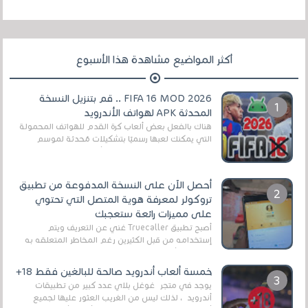
أكثر المواضيع مشاهدة هذا الأسبوع
FIFA 16 MOD 2026 .. قم بتنزيل النسخة
المحدثة APK لهواتف الأندرويد
هناك بالفعل بعض ألعاب كرة القدم للهواتف المحمولة
التي يمكنك لعبها رسميًا بتشكيلات مُحدثة لموسم
2025/2026v ومثال على ذلك ألعاب مثل EA Sports ...
أحصل الآن على النسخة المدفوعة من تطبيق
تروكولر لمعرفة هوية المتصل التي تحتوي
على مميزات رائعة ستعجبك
أصبح تطبيق Truecaller غني عن التعريف ويتم
إستخدامه من قبل الكثيرين رغم المخاطر المتعلقه به
وذلك من أجل التخلص من المضايقات الكثيرة في
العال...
خمسة ألعاب أندرويد صالحة للبالغين فقط 18+
يوجد في متجر غوغل بلاي عدد كبير من تطبيقات
أندرويد ، لذلك ليس من الغريب العثور عليها لجميع