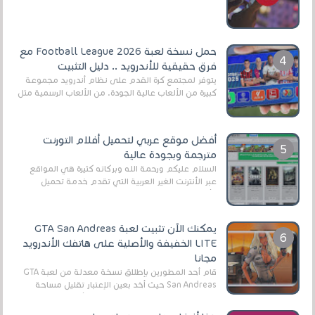
أنواع الجماهير. هذه المرة نقدم 5 ألعاب أند...
حمل نسخة لعبة Football League 2026 مع
فرق حقيقية للأندرويد .. دليل التثبيت
يتوفر لمجتمع كرة القدم على نظام أندرويد مجموعة
كبيرة من الألعاب عالية الجودة. من الألعاب الرسمية مثل
EA Sports FC 26 (المعروفة سابقًا باسم ...
أفضل موقع عربي لتحميل أفلام التورنت
مترجمة وبجودة عالية
السلام عليكم ورحمة الله وبركاته كثيرة هي المواقع
عبر الأنترنت الغير العربية التي تقدم خدمة تحميل
الأفلام على التورنت ، ومعظم هذه المواقع ل...
يمكنك الآن تثبيت لعبة GTA San Andreas
LITE الخفيفة والأصلية على هاتفك الأندرويد
مجانا
قام أحد المطورين بإطلاق نسخة معدلة من لعبة GTA
San Andreas حيث أخد بعين الإعتبار تقليل مساحة
اللعبة وجعلها خفيفة LITE لهواتف الأندرويد ، وق...