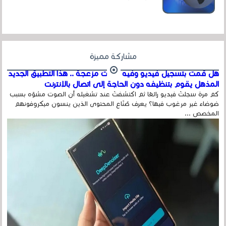
عداد الزائرين للموقع، ويتم معرفة ذلك في...
مشاركة مميزة
هل قمت بتسجيل فيديو وفيه أصوت مزعجة .. هذا التطبيق الجديد
المذهل يقوم بتنظيفه دون الحاجة إلى اتصال بالإنترنت
كم مرة سجلتَ فيديو رائعًا ثم اكتشفتَ عند تشغيله أن الصوت مشوّه بسبب
ضوضاء غير مرغوب فيها؟ يعرف صُنّاع المحتوى الذين ينسون ميكروفونهم
المخصص ...