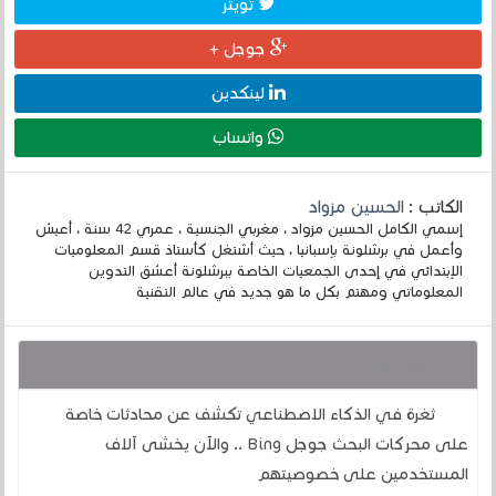
تويتر
جوجل +
لينكدين
واتساب
الكاتب :
الحسين مزواد
إسمي الكامل الحسين مزواد ، مغربي الجنسية ، عمري 42 سنة ، أعيش
وأعمل في برشلونة بإسبانيا ، حيث أشتغل كأستاذ قسم المعلوميات
الإبتدائي في إحدى الجمعيات الخاصة ببرشلونة أعشق التدوين
المعلوماتي ومهتم بكل ما هو جديد في عالم التقنية
قد يهمك أيضا :
ثغرة في الذكاء الاصطناعي تكشف عن محادثات خاصة
على محركات البحث جوجل Bing .. والآن يخشى آلاف
المستخدمين على خصوصيتهم