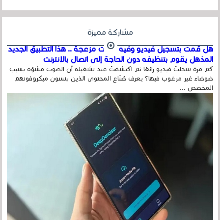
مشاركة مميزة
هل قمت بتسجيل فيديو وفيه أصوت مزعجة .. هذا التطبيق الجديد
المذهل يقوم بتنظيفه دون الحاجة إلى اتصال بالإنترنت
كم مرة سجلتَ فيديو رائعًا ثم اكتشفتَ عند تشغيله أن الصوت مشوّه بسبب
ضوضاء غير مرغوب فيها؟ يعرف صُنّاع المحتوى الذين ينسون ميكروفونهم
المخصص ...