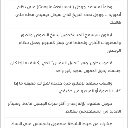
وداعاً لمساعد جوجل ( Google Assistant) على نظام
أندرويد .. جوجل تحدد التاريخ الذي سيحل جيميني محله على
هاتفك
آيفون سيسمح للمستخدمين بنسخ النصوص والصور
والمحتويات الأخرى ولصقها في جهاز كمبيوتر يعمل بنظام
الويندوز
قاموا بتطوير جهاز "تحليل التنفس" الذي يكشف ما إذا كان
جسمك يحرق الدهون بمجرد زفير واحد
واتساب يستعد لإطلاق ميزة جديدة تتيح لك معرفة ما إذا
كانت الصورة أو الفيديو غير حقيقي
جوجل ستقوم بإزالة إحدى أكثر ميزات الجيميل فائدة، وسيتأثر
العديد من المستخدمين سلبًا.ط
عشرات من ضباط الشرطة متهمون بالتجسس على النساء