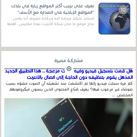
تعرف على ترتيب أكثر المواقع زيارة في بلدك
"المواقع الإباحية في الصدارة مع الأسف"
السلام عليكم ورحمة الله وبركاته معروف أنه يقاس
نجاح موقع ما على شبكة الأنترنت بعدة مقاييس ، أهمها
عداد الزائرين للموقع، ويتم معرفة ذلك في...
مشاركة مميزة
هل قمت بتسجيل فيديو وفيه أصوت مزعجة .. هذا التطبيق الجديد
المذهل يقوم بتنظيفه دون الحاجة إلى اتصال بالإنترنت
كم مرة سجلتَ فيديو رائعًا ثم اكتشفتَ عند تشغيله أن الصوت مشوّه بسبب
ضوضاء غير مرغوب فيها؟ يعرف صُنّاع المحتوى الذين ينسون ميكروفونهم
المخصص ...