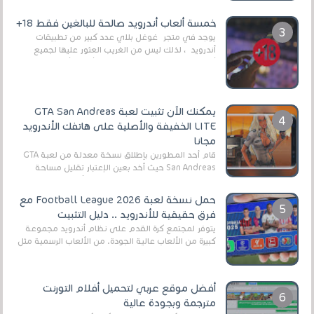
وذلك من أجل التخلص من المضايقات الكثيرة في
العال...
خمسة ألعاب أندرويد صالحة للبالغين فقط 18+
يوجد في متجر غوغل بلاي عدد كبير من تطبيقات
أندرويد ، لذلك ليس من الغريب العثور عليها لجميع
أنواع الجماهير. هذه المرة نقدم 5 ألعاب أند...
يمكنك الآن تثبيت لعبة GTA San Andreas
LITE الخفيفة والأصلية على هاتفك الأندرويد
مجانا
قام أحد المطورين بإطلاق نسخة معدلة من لعبة GTA
San Andreas حيث أخد بعين الإعتبار تقليل مساحة
اللعبة وجعلها خفيفة LITE لهواتف الأندرويد ، وق...
حمل نسخة لعبة Football League 2026 مع
فرق حقيقية للأندرويد .. دليل التثبيت
يتوفر لمجتمع كرة القدم على نظام أندرويد مجموعة
كبيرة من الألعاب عالية الجودة. من الألعاب الرسمية مثل
EA Sports FC 26 (المعروفة سابقًا باسم ...
أفضل موقع عربي لتحميل أفلام التورنت
مترجمة وبجودة عالية