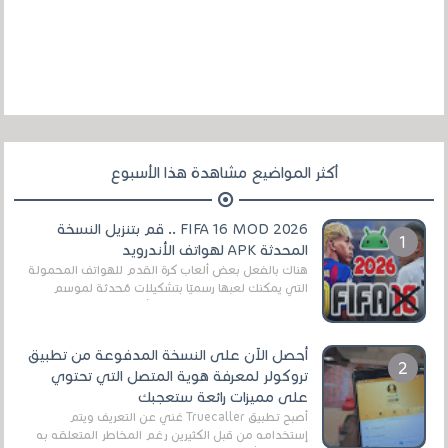
أكثر المواضيع مشاهدة هذا الأسبوع
FIFA 16 MOD 2026 .. قم بتنزيل النسخة
المحدثة APK لهواتف الأندرويد
هناك بالفعل بعض ألعاب كرة القدم للهواتف المحمولة
التي يمكنك لعبها رسميًا بتشكيلات مُحدثة لموسم
2025/2026v ومثال على ذلك ألعاب مثل EA Sports ...
أحصل الآن على النسخة المدفوعة من تطبيق
تروكولر لمعرفة هوية المتصل التي تحتوي
على مميزات رائعة ستعجبك
أصبح تطبيق Truecaller غني عن التعريف ويتم
إستخدامه من قبل الكثيرين رغم المخاطر المتعلقه به