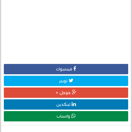
فيسبوك
تويتر
جوجل +
لينكدين
واتساب