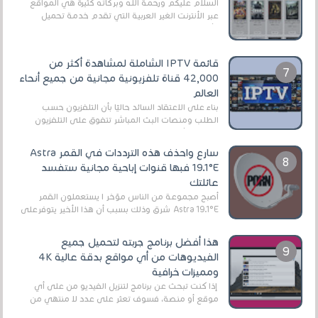
السلام عليكم ورحمة الله وبركاته كثيرة هي المواقع
عبر الأنترنت الغير العربية التي تقدم خدمة تحميل
الأفلام على التورنت ، ومعظم هذه المواقع ل...
قائمة IPTV الشاملة لمشاهدة أكثر من
42,000 قناة تلفزيونية مجانية من جميع أنحاء
العالم
بناءً على الاعتقاد السائد حاليًا بأن التلفزيون حسب
الطلب ومنصات البث المباشر تتفوق على التلفزيون
الرقمي الأرضي التقليدي، يُعدّ IPTV-org خيار...
سارع واحذف هذه الترددات في القمر Astra
19.1°E فبها قنوات إباحية مجانية ستفسد
عائلتك
أصبح مجموعة من الناس مؤخر ا يستعملون القمر
Astra 19.1°E شرق وذلك بسبب أن هذا الأخير يتوفرعلى
قنوات مميزة جدا تنقل العديد من البرامج اله...
هذا أفضل برنامج جربته لتحميل جميع
الفيديوهات من أي مواقع بدقة عالية 4K
ومميزات خرافية
إذا كنت تبحث عن برنامج لتنزيل الفيديو من على أي
موقع أو منصة، فسوف تعثر على عدد لا منتهي من
الروابط الخاصة بالبرامج والتطبيقات في هذا المج...