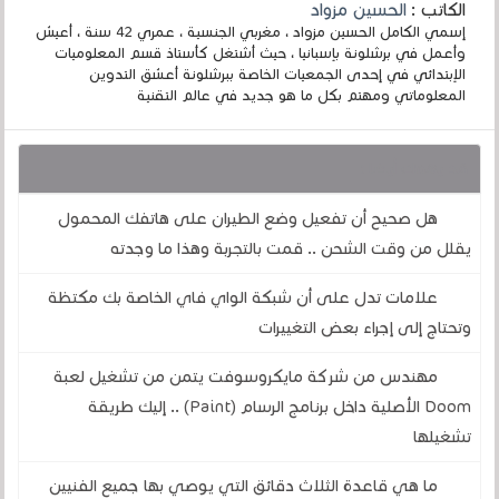
الكاتب :
الحسين مزواد
إسمي الكامل الحسين مزواد ، مغربي الجنسية ، عمري 42 سنة ، أعيش
وأعمل في برشلونة بإسبانيا ، حيث أشتغل كأستاذ قسم المعلوميات
الإبتدائي في إحدى الجمعيات الخاصة ببرشلونة أعشق التدوين
المعلوماتي ومهتم بكل ما هو جديد في عالم التقنية
قد يهمك أيضا :
هل صحيح أن تفعيل وضع الطيران على هاتفك المحمول
يقلل من وقت الشحن .. قمت بالتجربة وهذا ما وجدته
علامات تدل على أن شبكة الواي فاي الخاصة بك مكتظة
وتحتاج إلى إجراء بعض التغييرات
مهندس من شركة مايكروسوفت يتمن من تشغيل لعبة
Doom الأصلية داخل برنامج الرسام (Paint) .. إليك طريقة
تشغيلها
ما هي قاعدة الثلاث دقائق التي يوصي بها جميع الفنيين