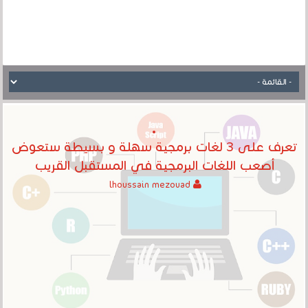
تعرف على 3 لغات برمجية سهلة و بسيطة ستعوض
أصعب اللغات البرمجية في المستقبل القريب
lhoussain mezouad