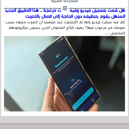
مشاركة مميزة
هل قمت بتسجيل فيديو وفيه أصوت مزعجة .. هذا التطبيق الجديد
المذهل يقوم بتنظيفه دون الحاجة إلى اتصال بالإنترنت
كم مرة سجلتَ فيديو رائعًا ثم اكتشفتَ عند تشغيله أن الصوت مشوّه بسبب
ضوضاء غير مرغوب فيها؟ يعرف صُنّاع المحتوى الذين ينسون ميكروفونهم
المخصص ...