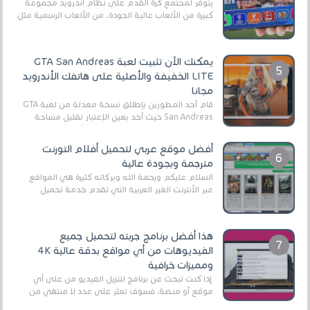
يتوفر لمجتمع كرة القدم على نظام أندرويد مجموعة
كبيرة من الألعاب عالية الجودة. من الألعاب الرسمية مثل
EA Sports FC 26 (المعروفة سابقًا باسم ...
يمكنك الآن تثبيت لعبة GTA San Andreas
LITE الخفيفة والأصلية على هاتفك الأندرويد
مجانا
قام أحد المطورين بإطلاق نسخة معدلة من لعبة GTA
San Andreas حيث أخد بعين الإعتبار تقليل مساحة
اللعبة وجعلها خفيفة LITE لهواتف الأندرويد ، وق...
أفضل موقع عربي لتحميل أفلام التورنت
مترجمة وبجودة عالية
السلام عليكم ورحمة الله وبركاته كثيرة هي المواقع
عبر الأنترنت الغير العربية التي تقدم خدمة تحميل
الأفلام على التورنت ، ومعظم هذه المواقع ل...
هذا أفضل برنامج جربته لتحميل جميع
الفيديوهات من أي مواقع بدقة عالية 4K
ومميزات خرافية
إذا كنت تبحث عن برنامج لتنزيل الفيديو من على أي
موقع أو منصة، فسوف تعثر على عدد لا منتهي من
الروابط الخاصة بالبرامج والتطبيقات في هذا المج...