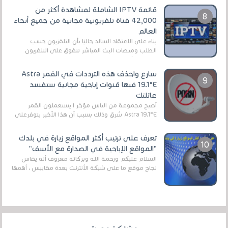
قائمة IPTV الشاملة لمشاهدة أكثر من
42,000 قناة تلفزيونية مجانية من جميع أنحاء
العالم
بناءً على الاعتقاد السائد حاليًا بأن التلفزيون حسب
الطلب ومنصات البث المباشر تتفوق على التلفزيون
الرقمي الأرضي التقليدي، يُعدّ IPTV-org خيار...
سارع واحذف هذه الترددات في القمر Astra
19.1°E فبها قنوات إباحية مجانية ستفسد
عائلتك
أصبح مجموعة من الناس مؤخر ا يستعملون القمر
Astra 19.1°E شرق وذلك بسبب أن هذا الأخير يتوفرعلى
قنوات مميزة جدا تنقل العديد من البرامج اله...
تعرف على ترتيب أكثر المواقع زيارة في بلدك
"المواقع الإباحية في الصدارة مع الأسف"
السلام عليكم ورحمة الله وبركاته معروف أنه يقاس
نجاح موقع ما على شبكة الأنترنت بعدة مقاييس ، أهمها
عداد الزائرين للموقع، ويتم معرفة ذلك في...