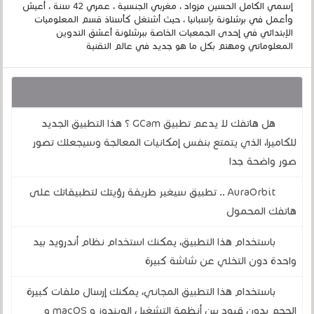
إسمي الكامل الحسين مزواد ، مغربي الجنسية ، عمري 42 سنة ، أعيش
وأعمل في برشلونة بإسبانيا ، حيث أشتغل كأستاذ قسم المعلوميات
الإبتدائي في إحدى الجمعيات الخاصة ببرشلونة أعشق التدوين
المعلوماتي ومهتم بكل ما هو جديد في عالم التقنية
قد يهمك أيضا :
هل هاتفك لا يدعم تطبيق GCam ؟ هذا التطبيق الجديد
للكاميرا، الذي يتمتع بنفس إمكانيات المعالجة وسيجعلك تصور
صور واضحة جدا
AuraOrbit .. تطبيق سيغير طريقة رؤيتك لتطبيقاتك على
هاتفك المحمول
باستخدام هذا التطبيق، يمكنك استخدام نظام أندرويد بيد
واحدة دون التخلي عن شاشة كبيرة
باستخدام هذا التطبيق المجاني، يمكنك إرسال ملفات كبيرة
الحجم بدون قيود بين أنظمة التشغيل الويندوز و macOS و