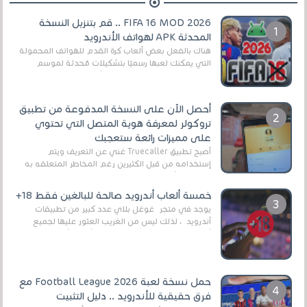
FIFA 16 MOD 2026 .. قم بتنزيل النسخة
المحدثة APK لهواتف الأندرويد
هناك بالفعل بعض ألعاب كرة القدم للهواتف المحمولة
التي يمكنك لعبها رسميًا بتشكيلات مُحدثة لموسم
2025/2026v ومثال على ذلك ألعاب مثل EA Sports ...
أحصل الآن على النسخة المدفوعة من تطبيق
تروكولر لمعرفة هوية المتصل التي تحتوي
على مميزات رائعة ستعجبك
أصبح تطبيق Truecaller غني عن التعريف ويتم
إستخدامه من قبل الكثيرين رغم المخاطر المتعلقه به
وذلك من أجل التخلص من المضايقات الكثيرة في
العال...
خمسة ألعاب أندرويد صالحة للبالغين فقط 18+
يوجد في متجر غوغل بلاي عدد كبير من تطبيقات
أندرويد ، لذلك ليس من الغريب العثور عليها لجميع
أنواع الجماهير. هذه المرة نقدم 5 ألعاب أند...
حمل نسخة لعبة Football League 2026 مع
فرق حقيقية للأندرويد .. دليل التثبيت