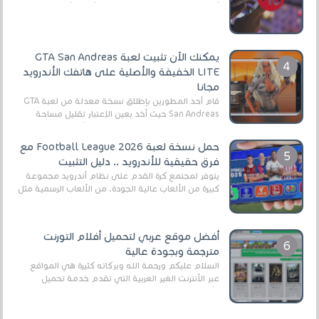
أنواع الجماهير. هذه المرة نقدم 5 ألعاب أند...
يمكنك الآن تثبيت لعبة GTA San Andreas
LITE الخفيفة والأصلية على هاتفك الأندرويد
مجانا
قام أحد المطورين بإطلاق نسخة معدلة من لعبة GTA
San Andreas حيث أخد بعين الإعتبار تقليل مساحة
اللعبة وجعلها خفيفة LITE لهواتف الأندرويد ، وق...
حمل نسخة لعبة Football League 2026 مع
فرق حقيقية للأندرويد .. دليل التثبيت
يتوفر لمجتمع كرة القدم على نظام أندرويد مجموعة
كبيرة من الألعاب عالية الجودة. من الألعاب الرسمية مثل
EA Sports FC 26 (المعروفة سابقًا باسم ...
أفضل موقع عربي لتحميل أفلام التورنت
مترجمة وبجودة عالية
السلام عليكم ورحمة الله وبركاته كثيرة هي المواقع
عبر الأنترنت الغير العربية التي تقدم خدمة تحميل
الأفلام على التورنت ، ومعظم هذه المواقع ل...