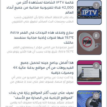
قائمة IPTV الشاملة لمشاهدة أكثر من
42,000 قناة تلفزيونية مجانية من جميع أنحاء
العالم
بناءً على الاعتقاد السائد حاليًا بأن التلفزيون حسب
الطلب ومنصات البث المباشر تتفوق على التلفزيون
الرقمي الأرضي التقليدي، يُعدّ IPTV-org خيار...
سارع واحذف هذه الترددات في القمر Astra
19.1°E فبها قنوات إباحية مجانية ستفسد
عائلتك
أصبح مجموعة من الناس مؤخر ا يستعملون القمر
Astra 19.1°E شرق وذلك بسبب أن هذا الأخير يتوفرعلى
قنوات مميزة جدا تنقل العديد من البرامج اله...
هذا أفضل برنامج جربته لتحميل جميع
الفيديوهات من أي مواقع بدقة عالية 4K
ومميزات خرافية
إذا كنت تبحث عن برنامج لتنزيل الفيديو من على أي
موقع أو منصة، فسوف تعثر على عدد لا منتهي من
الروابط الخاصة بالبرامج والتطبيقات في هذا المج...
تعرف على ترتيب أكثر المواقع زيارة في بلدك
"المواقع الإباحية في الصدارة مع الأسف"
السلام عليكم ورحمة الله وبركاته معروف أنه يقاس
نجاح موقع ما على شبكة الأنترنت بعدة مقاييس ، أهمها