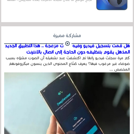
عداد الزائرين للموقع، ويتم معرفة ذلك في...
مشاركة مميزة
هل قمت بتسجيل فيديو وفيه أصوت مزعجة .. هذا التطبيق الجديد
المذهل يقوم بتنظيفه دون الحاجة إلى اتصال بالإنترنت
كم مرة سجلتَ فيديو رائعًا ثم اكتشفتَ عند تشغيله أن الصوت مشوّه بسبب
ضوضاء غير مرغوب فيها؟ يعرف صُنّاع المحتوى الذين ينسون ميكروفونهم
المخصص ...