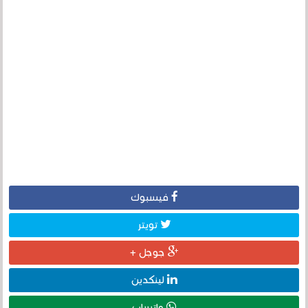
فيسبوك
تويتر
جوجل +
لينكدين
واتساب