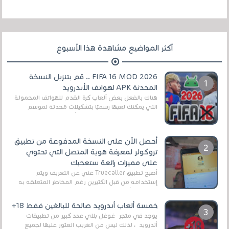
أكثر المواضيع مشاهدة هذا الأسبوع
FIFA 16 MOD 2026 .. قم بتنزيل النسخة
المحدثة APK لهواتف الأندرويد
هناك بالفعل بعض ألعاب كرة القدم للهواتف المحمولة
التي يمكنك لعبها رسميًا بتشكيلات مُحدثة لموسم
2025/2026v ومثال على ذلك ألعاب مثل EA Sports ...
أحصل الآن على النسخة المدفوعة من تطبيق
تروكولر لمعرفة هوية المتصل التي تحتوي
على مميزات رائعة ستعجبك
أصبح تطبيق Truecaller غني عن التعريف ويتم
إستخدامه من قبل الكثيرين رغم المخاطر المتعلقه به
وذلك من أجل التخلص من المضايقات الكثيرة في
العال...
خمسة ألعاب أندرويد صالحة للبالغين فقط 18+
يوجد في متجر غوغل بلاي عدد كبير من تطبيقات
أندرويد ، لذلك ليس من الغريب العثور عليها لجميع