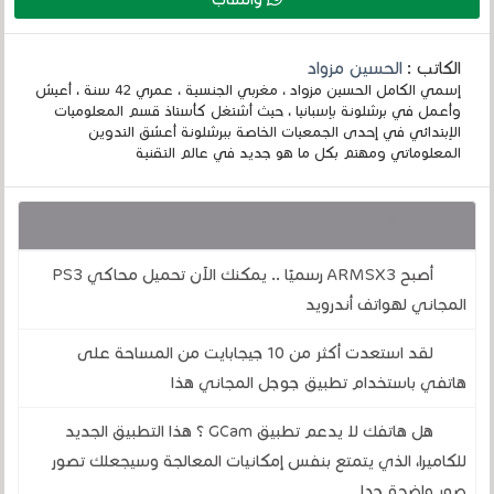
الكاتب :
الحسين مزواد
إسمي الكامل الحسين مزواد ، مغربي الجنسية ، عمري 42 سنة ، أعيش
وأعمل في برشلونة بإسبانيا ، حيث أشتغل كأستاذ قسم المعلوميات
الإبتدائي في إحدى الجمعيات الخاصة ببرشلونة أعشق التدوين
المعلوماتي ومهتم بكل ما هو جديد في عالم التقنية
قد يهمك أيضا :
أصبح ARMSX3 رسميًا .. يمكنك الآن تحميل محاكي PS3
المجاني لهواتف أندرويد
لقد استعدت أكثر من 10 جيجابايت من المساحة على
هاتفي باستخدام تطبيق جوجل المجاني هذا
هل هاتفك لا يدعم تطبيق GCam ؟ هذا التطبيق الجديد
للكاميرا، الذي يتمتع بنفس إمكانيات المعالجة وسيجعلك تصور
صور واضحة جدا