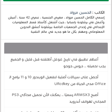
الكاتب :
الحسين مزواد
إسمي الكامل الحسين مزواد ، مغربي الجنسية ، عمري 42 سنة ، أعيش
وأعمل في برشلونة بإسبانيا ، حيث أشتغل كأستاذ قسم المعلوميات
الإبتدائي في إحدى الجمعيات الخاصة ببرشلونة أعشق التدوين
المعلوماتي ومهتم بكل ما هو جديد في عالم التقنية
قد يهمك أيضا :
أعظم تطبيق في تاريخ غوغل أطلقته قبل قليل و الجميع
يجب تحميله .. دروس حوحو
أحصل على سريالات أصلية لتفعيل الويندوز 10 و 11 برامج الـ
Office مدى الحياة من URcdkey
أصبح ARMSX3 رسميًا .. يمكنك الآن تحميل محاكي PS3
المجاني لهواتف أندرويد