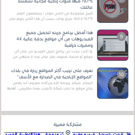
19.1°E فبها قنوات إباحية مجانية ستفسد
عائلتك
أصبح مجموعة من الناس مؤخر ا يستعملون القمر
Astra 19.1°E شرق وذلك بسبب أن هذا الأخير يتوفرعلى
قنوات مميزة جدا تنقل العديد من البرامج اله...
هذا أفضل برنامج جربته لتحميل جميع
الفيديوهات من أي مواقع بدقة عالية 4K
ومميزات خرافية
إذا كنت تبحث عن برنامج لتنزيل الفيديو من على أي
موقع أو منصة، فسوف تعثر على عدد لا منتهي من
الروابط الخاصة بالبرامج والتطبيقات في هذا المج...
تعرف على ترتيب أكثر المواقع زيارة في بلدك
"المواقع الإباحية في الصدارة مع الأسف"
السلام عليكم ورحمة الله وبركاته معروف أنه يقاس
نجاح موقع ما على شبكة الأنترنت بعدة مقاييس ، أهمها
عداد الزائرين للموقع، ويتم معرفة ذلك في...
مشاركة مميزة
هل قمت بتسجيل فيديو وفيه أصوت مزعجة .. هذا التطبيق الجديد