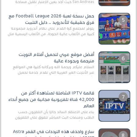
San Andreas حيث أخد بعين الإعتبار تقليل مساحة
اللعبة وجعلها خفيفة LITE لهواتف الأندرويد ، وق...
حمل نسخة لعبة Football League 2026 مع
فرق حقيقية للأندرويد .. دليل التثبيت
يتوفر لمجتمع كرة القدم على نظام أندرويد مجموعة
كبيرة من الألعاب عالية الجودة. من الألعاب الرسمية مثل
EA Sports FC 26 (المعروفة سابقًا باسم ...
أفضل موقع عربي لتحميل أفلام التورنت
مترجمة وبجودة عالية
السلام عليكم ورحمة الله وبركاته كثيرة هي المواقع
عبر الأنترنت الغير العربية التي تقدم خدمة تحميل
الأفلام على التورنت ، ومعظم هذه المواقع ل...
قائمة IPTV الشاملة لمشاهدة أكثر من
42,000 قناة تلفزيونية مجانية من جميع أنحاء
العالم
بناءً على الاعتقاد السائد حاليًا بأن التلفزيون حسب
الطلب ومنصات البث المباشر تتفوق على التلفزيون
الرقمي الأرضي التقليدي، يُعدّ IPTV-org خيار...
سارع واحذف هذه الترددات في القمر Astra