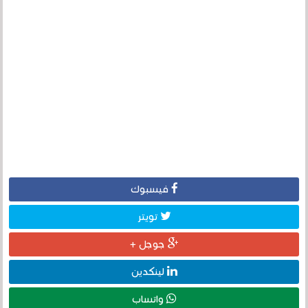
فيسبوك
تويتر
جوجل +
لينكدين
واتساب