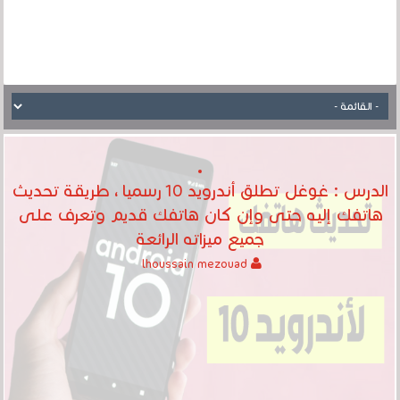
الدرس : غوغل تطلق أندرويد 10 رسميا ، طريقة تحديث
هاتفك إليه حتى وإن كان هاتفك قديم وتعرف على
جميع ميزاته الرائعة
lhoussain mezouad