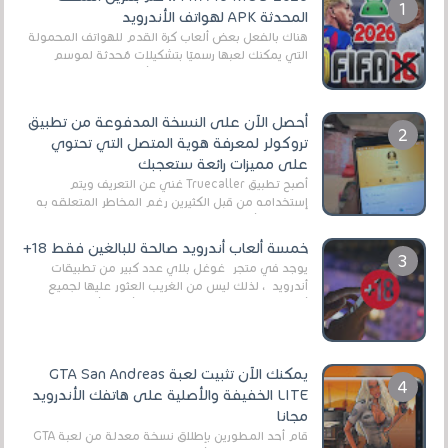
المحدثة APK لهواتف الأندرويد
هناك بالفعل بعض ألعاب كرة القدم للهواتف المحمولة
التي يمكنك لعبها رسميًا بتشكيلات مُحدثة لموسم
2025/2026v ومثال على ذلك ألعاب مثل EA Sports ...
أحصل الآن على النسخة المدفوعة من تطبيق
تروكولر لمعرفة هوية المتصل التي تحتوي
على مميزات رائعة ستعجبك
أصبح تطبيق Truecaller غني عن التعريف ويتم
إستخدامه من قبل الكثيرين رغم المخاطر المتعلقه به
وذلك من أجل التخلص من المضايقات الكثيرة في
العال...
خمسة ألعاب أندرويد صالحة للبالغين فقط 18+
يوجد في متجر غوغل بلاي عدد كبير من تطبيقات
أندرويد ، لذلك ليس من الغريب العثور عليها لجميع
أنواع الجماهير. هذه المرة نقدم 5 ألعاب أند...
يمكنك الآن تثبيت لعبة GTA San Andreas
LITE الخفيفة والأصلية على هاتفك الأندرويد
مجانا
قام أحد المطورين بإطلاق نسخة معدلة من لعبة GTA