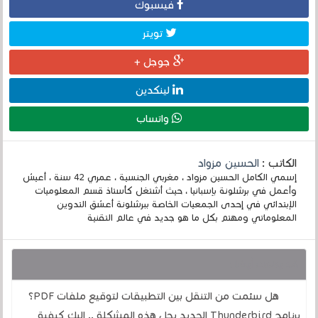
فيسبوك
تويتر
جوجل +
لينكدين
واتساب
الكاتب :
الحسين مزواد
إسمي الكامل الحسين مزواد ، مغربي الجنسية ، عمري 42 سنة ، أعيش
وأعمل في برشلونة بإسبانيا ، حيث أشتغل كأستاذ قسم المعلوميات
الإبتدائي في إحدى الجمعيات الخاصة ببرشلونة أعشق التدوين
المعلوماتي ومهتم بكل ما هو جديد في عالم التقنية
قد يهمك أيضا :
هل سئمت من التنقل بين التطبيقات لتوقيع ملفات PDF؟
برنامج Thunderbird الجديد يحل هذه المشكلة .. إليك كيفية