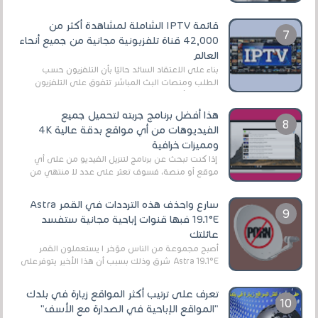
قائمة IPTV الشاملة لمشاهدة أكثر من
42,000 قناة تلفزيونية مجانية من جميع أنحاء
العالم
بناءً على الاعتقاد السائد حاليًا بأن التلفزيون حسب
الطلب ومنصات البث المباشر تتفوق على التلفزيون
الرقمي الأرضي التقليدي، يُعدّ IPTV-org خيار...
هذا أفضل برنامج جربته لتحميل جميع
الفيديوهات من أي مواقع بدقة عالية 4K
ومميزات خرافية
إذا كنت تبحث عن برنامج لتنزيل الفيديو من على أي
موقع أو منصة، فسوف تعثر على عدد لا منتهي من
الروابط الخاصة بالبرامج والتطبيقات في هذا المج...
سارع واحذف هذه الترددات في القمر Astra
19.1°E فبها قنوات إباحية مجانية ستفسد
عائلتك
أصبح مجموعة من الناس مؤخر ا يستعملون القمر
Astra 19.1°E شرق وذلك بسبب أن هذا الأخير يتوفرعلى
قنوات مميزة جدا تنقل العديد من البرامج اله...
تعرف على ترتيب أكثر المواقع زيارة في بلدك
"المواقع الإباحية في الصدارة مع الأسف"