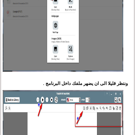
ونتظر قليلا الى ان يضهر ملفك داخل البرنامج .