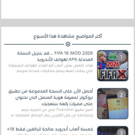
أكثر المواضيع مشاهدة هذا الأسبوع
FIFA 16 MOD 2026 .. قم بتنزيل النسخة
المحدثة APK لهواتف الأندرويد
هناك بالفعل بعض ألعاب كرة القدم للهواتف المحمولة
التي يمكنك لعبها رسميًا بتشكيلات مُحدثة لموسم
2025/2026v ومثال على ذلك ألعاب مثل EA Sports ...
أحصل الآن على النسخة المدفوعة من تطبيق
تروكولر لمعرفة هوية المتصل التي تحتوي
على مميزات رائعة ستعجبك
أصبح تطبيق Truecaller غني عن التعريف ويتم
إستخدامه من قبل الكثيرين رغم المخاطر المتعلقه به
وذلك من أجل التخلص من المضايقات الكثيرة في
العال...
خمسة ألعاب أندرويد صالحة للبالغين فقط 18+
يوجد في متجر غوغل بلاي عدد كبير من تطبيقات