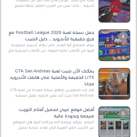
أندرويد ، لذلك ليس من الغريب العثور عليها لجميع
أنواع الجماهير. هذه المرة نقدم 5 ألعاب أند...
حمل نسخة لعبة Football League 2026 مع
فرق حقيقية للأندرويد .. دليل التثبيت
يتوفر لمجتمع كرة القدم على نظام أندرويد مجموعة
كبيرة من الألعاب عالية الجودة. من الألعاب الرسمية مثل
EA Sports FC 26 (المعروفة سابقًا باسم ...
يمكنك الآن تثبيت لعبة GTA San Andreas
LITE الخفيفة والأصلية على هاتفك الأندرويد
مجانا
قام أحد المطورين بإطلاق نسخة معدلة من لعبة GTA
San Andreas حيث أخد بعين الإعتبار تقليل مساحة
اللعبة وجعلها خفيفة LITE لهواتف الأندرويد ، وق...
أفضل موقع عربي لتحميل أفلام التورنت
مترجمة وبجودة عالية
السلام عليكم ورحمة الله وبركاته كثيرة هي المواقع
عبر الأنترنت الغير العربية التي تقدم خدمة تحميل
الأفلام على التورنت ، ومعظم هذه المواقع ل...