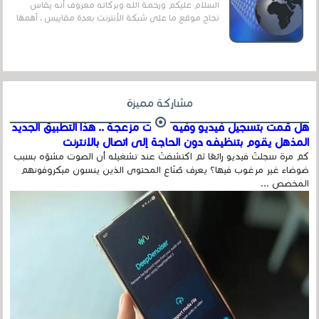
السلام عليكم ورحمة الله وبركاته معروف أنه يقاس
نجاح موقع ما على شبكة الأنترنت بعدة مقاييس ، أهمها
عداد الزائرين للموقع، ويتم معرفة ذلك في...
مشاركة مميزة
هل قمت بتسجيل فيديو وفيه أصوت مزعجة .. هذا التطبيق الجديد
المذهل يقوم بتنظيفه دون الحاجة إلى اتصال بالإنترنت
كم مرة سجلتَ فيديو رائعًا ثم اكتشفتَ عند تشغيله أن الصوت مشوّه بسبب
ضوضاء غير مرغوب فيها؟ يعرف صُنّاع المحتوى الذين ينسون ميكروفونهم
المخصص ...