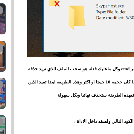
الطريقه هي عبر صناعة ملف باتش من موجه الاوامر cmd وكل ماعليك فعله هو سحب الملف الذي تريد حذفه
على الباتش وسيحذف بثواني من الهارد ديسك مهما كان حجمه 10 جيجا او اكثر وهذه الطريقة ايضا تفيد الذين
فبهذه الطريقة ستحذف نهائيا وبكل سهولة