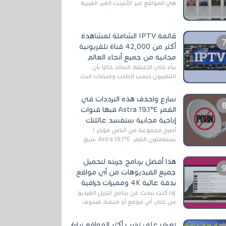
هي المواقع عبر الأنترنت الغير العربية
التي تقدم خدمة تحميل الأفلام على
التورنت ، ومعظم هذه المواقع ل...
قائمة IPTV الشاملة لمشاهدة
أكثر من 42,000 قناة تلفزيونية
مجانية من جميع أنحاء العالم
بناءً على الاعتقاد السائد حاليًا بأن
التلفزيون حسب الطلب ومنصات البث
المباشر تتفوق على التلفزيون الرقمي
الأرضي التقليدي، يُعدّ IPTV-org خيار...
سارع واحذف هذه الترددات في
القمر Astra 19.1°E فبها قنوات
إباحية مجانية ستفسد عائلتك
أصبح مجموعة من الناس مؤخر ا
يستعملون القمر Astra 19.1°E شرق
وذلك بسبب أن هذا الأخير يتوفرعلى
قنوات مميزة جدا تنقل العديد من البرامج
هذا أفضل برنامج جربته لتحميل
اله...
جميع الفيديوهات من أي مواقع
بدقة عالية 4K ومميزات خرافية
إذا كنت تبحث عن برنامج لتنزيل الفيديو
من على أي موقع أو منصة، فسوف
تعثر على عدد لا منتهي من الروابط
الخاصة بالبرامج والتطبيقات في هذا
تعرف على ترتيب أكثر المواقع زيارة