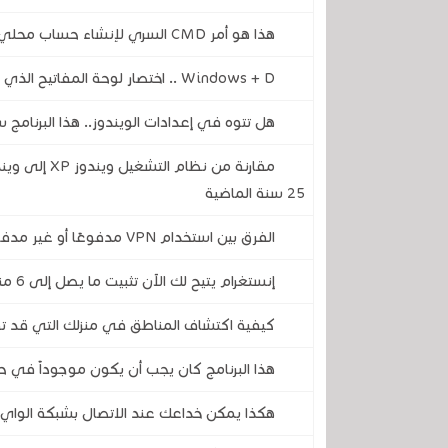
هذا هو أمر CMD السري لإنشاء حساب محلي بدون إنترنت عند تثبيت الويندوز 11
Windows + D .. اختصار لوحة المفاتيح الذي أنقذني من أكثر من مشكلة
هل تتوه في إعدادات الويندوز.. هذا البرنام
25 سنة الماضية
الفرق بين استخدام VPN مدفوعًا أو غير مدفوع .. جميع الإختلافات
إنستغرام يتيح لك الآن تثبيت ما يصل إلى 6 منشورات أو مقاطع ريلز .. إليك كيفية القيام بذلك
كيفية اكتشاف المناطق في منزلك التي قد 
هذا البرنامج كان يجب أن يكون موجوداً في 
هكذا يمكن خداعك عند الاتصال بشبكة الواي