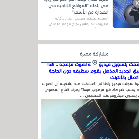
المج...
في بلدك "المواقع الإباحية في
الصدارة مع الأسف"
السلام عليكم ورحمة الله وبركاته
معروف أنه يقاس نجاح موقع ما على
شبكة الأنترنت بعدة مقاييس ، أهمها
عداد الزائرين للموقع، ويتم معرفة ذلك
في...
مشاركة مميزة
مت بتسجيل فيديو وفيه أصوت مزعجة .. هذا
بيق الجديد المذهل يقوم بتنظيفه دون الحاجة
تصال بالإنترنت
ة سجلتَ فيديو رائعًا ثم اكتشفتَ عند تشغيله أن الصوت
 بسبب ضوضاء غير مرغوب فيها؟ يعرف صُنّاع المحتوى
 ينسون ميكروفونهم المخصص ...