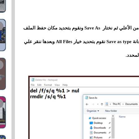
وبعد لصق الكود داخل الاداة نضغط علي قسم File من الأعلي ثم نختار Save As ونقوم بتحديد مكان حفظ الملف
ثم نقوم بتسمية الملف Delete File.bat ومن امام خانة Save as type نقوم بتحديد خيار All Files وبعدها ننقر علي