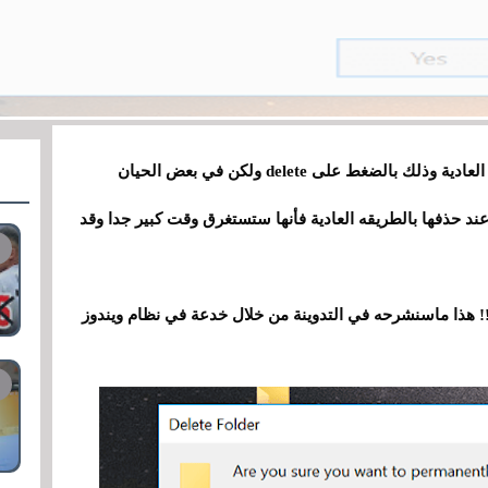
تستطيع حذف الملفات على نضام الوندوزبالطريقة العادية وذلك بالضغط على delete ولكن في بعض الحيان
جدا تصل الى 10 جيجا بايت وعند حذفها بالطريقه العادية فأنها ستستغرق وقت كبير جدا وقد
 !! هذا ماسنشرحه في التدوينة من خلال خدعة في نظام ويندوز