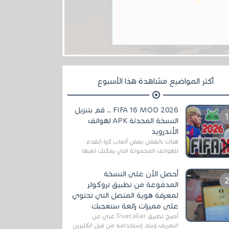
أكثر المواضيع مشاهدة هذا الأسبوع
FIFA 16 MOD 2026 .. قم بتنزيل
النسخة المحدثة APK لهواتف
الأندرويد
هناك بالفعل بعض ألعاب كرة القدم
للهواتف المحمولة التي يمكنك لعبها
رسميًا بتشكيلات مُحدثة لموسم
2025/2026v ومثال على ذلك ألعاب
أحصل الآن على النسخة
مثل EA Sports ...
المدفوعة من تطبيق تروكولر
لمعرفة هوية المتصل التي تحتوي
على مميزات رائعة ستعجبك
أصبح تطبيق Truecaller غني عن
التعريف ويتم إستخدامه من قبل الكثيرين