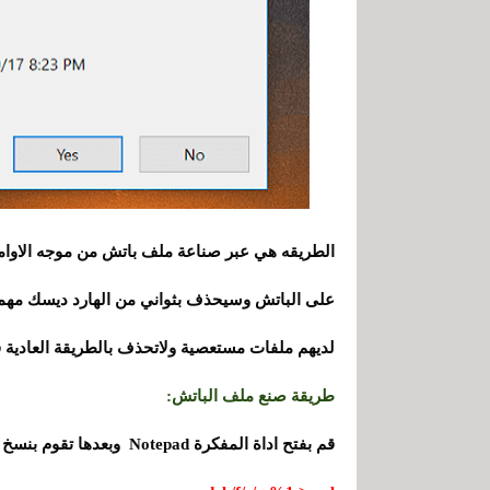
لديهم ملفات مستعصية ولاتحذف بالطريقة العادية 
طريقة صنع ملف الباتش:
قم بفتح اداة المفكرة Notepad وبعدها تقوم بنسخ الكود التالي ولصقه داخل الاداة :