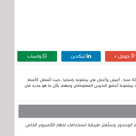
جوجل +
لينكدين
واتساب
إسمي الكامل الحسين مزواد ، مغربي الجنسية ، عمري 42 سنة ، أعيش وأعمل في برشلونة بإسبانيا ، حيث أشتغل كأستاذ
 ببرشلونة أعشق التدوين المعلوماتي ومهتم بكل ما هو جديد في
الويندوز، وستُغيّر طريقة استخدامك لجهاز الكمبيوتر الخاص