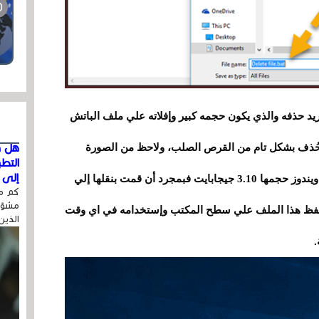
ريد حذفه والذي يكون حجمه كبير وإفلاته علي ملف الباتش
د حُذف بشكل تام من القرص الصلب، ولاحظ من الصورة
هل ق
التط
إلى ا
المتحركة أعلاه فإنني قمت بإستخدام ملف لنسخة ويندوز حجمها 3.10 جيجابايت فبمجرد أن قمت بنقلها إلي
كم مر
مشوّه
وراً وبإمكانك حفظ هذا الملف علي سطح المكتب وإستخدامه في اي وقت
الذين