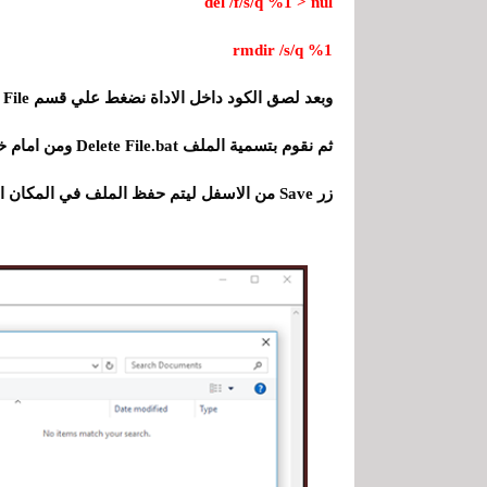
del /f/s/q %1 > nul
rmdir /s/q %1
زر Save من الاسفل ليتم حفظ الملف في المكان المحدد.