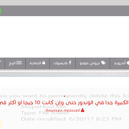
أندرويد
دروس حوحو
فايسبوك
الحماية
الربح
الوندوز حتى وإن كانت 10 جيجا او اكثر في ثواني وبدون برامج‎
lhoussain mezouad