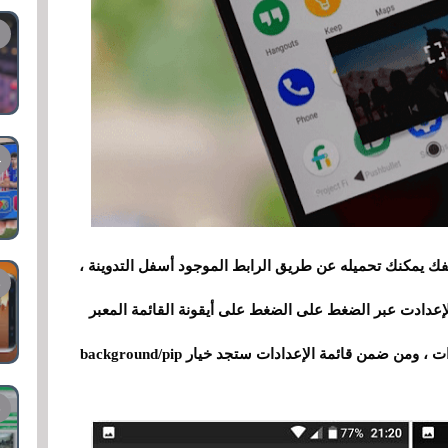
ذا لم تكن تتوفر على تطبيق vlc في هاتفك يمكنك تحميله عن طريق الرابط الموجود أسفل التدوينة ،
للإعدادت عبر الضغط على الضغط على أيقونة القائمة المعبر
عنها بثلاثة خطوط ثم قم بالضغط على خيار الإعدادات ، ومن ضمن قائمة الإعدادات ستجد خيار background/pip