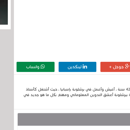
جوجل +
لينكدين
واتساب
إسمي الكامل الحسين مزواد ، مغربي الجنسية ، عمري 42 سنة ، أعيش وأعمل في برشلونة بإسبانيا ، حيث أشتغل كأستاذ
 ببرشلونة أعشق التدوين المعلوماتي ومهتم بكل ما هو جديد في