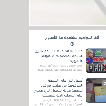
أكثر المواضيع مشاهدة هذا الأسبوع
FIFA 16 MOD 2026 .. قم بتنزيل
النسخة المحدثة APK لهواتف
الأندرويد
هناك بالفعل بعض ألعاب كرة القدم
للهواتف المحمولة التي يمكنك لعبها
رسميًا بتشكيلات مُحدثة لموسم
2025/2026v ومثال على ذلك ألعاب
أحصل الآن على النسخة
مثل EA Sports ...
المدفوعة من تطبيق تروكولر
لمعرفة هوية المتصل التي تحتوي
على مميزات رائعة ستعجبك
أصبح تطبيق Truecaller غني عن
التعريف ويتم إستخدامه من قبل الكثيرين