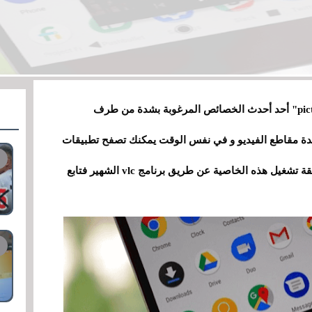
تعد خاصية PiP التي هي إختصار ل"picture in picture" أحد أحدث الخصائص المرغوبة بشدة من طرف
ة مقاطع الفيديو و في نفس الوقت يمكنك تصفح تطبيقات
أخرى كالفيس بوك ، لهذا أحببت أن أشرح لكم طريقة تشغيل هذه الخاصية عن طريق برنامج vlc الشهير فتابع