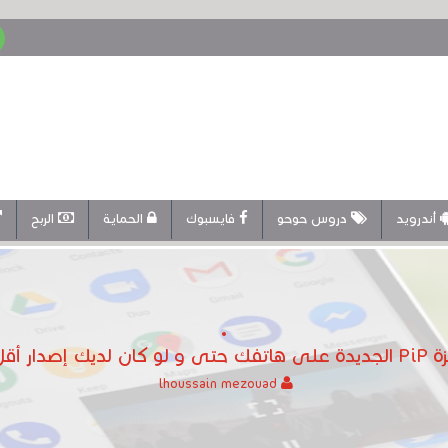
أندرويد
دروس حوحو
فايسبوك
الحماية
الربح
ن أندرويد P
lhoussain mezouad