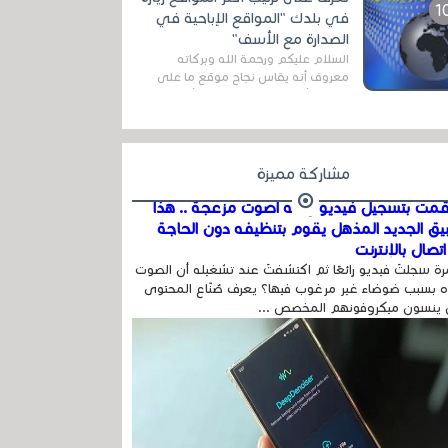
اله...
في بلدك "المواقع الإباحية في
الصدارة مع الأسف"
السلام عليكم ورحمة الله وبركاته
معروف أنه يقاس نجاح موقع ما على
شبكة الأنترنت بعدة مقاييس ، أهمها
عداد الزائرين للموقع، ويتم معرفة ذلك
في...
مشاركة مميزة
مت بتسجيل فيديو وفيه أصوت مزعجة .. هذا
بيق الجديد المذهل يقوم بتنظيفه دون الحاجة
تصال بالإنترنت
ة سجلتَ فيديو رائعًا ثم اكتشفتَ عند تشغيله أن الصوت
 بسبب ضوضاء غير مرغوب فيها؟ يعرف صُنّاع المحتوى
 ينسون ميكروفونهم المخصص ...