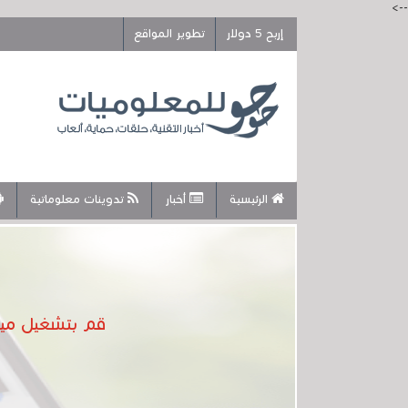
-->
إربح 5 دولار
تطوير المواقع
الرئيسية
أخبار
تدوينات معلوماتية
قم بتشغيل ميزة PiP الجديدة على هاتفك حتى و لو كان لديك إصدار أقل م