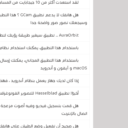
لقد استعدت أكثر من 10 جيجابايت من المساحة على هاتفي باستخدام تطبيق جوجل المجاني هذا
هل هاتفك لا يدعم
وسيجعلك تصور صور واضحة جدا
AuraOrbit .. تطبيق سيغير طريقة رؤيتك لتطبيقاتك على هاتفك المحمول
باستخدام هذا التطبيق، يمكنك استخدام نظام 
باستخدام هذا التطبيق المجاني، يمكنك إرسال 
macOS و آيفون و أندرويد
إذا كان لديك جهاز يعمل بنظام أندرويد ، فهذ
أخيرًا! تطبيق Hasselblad للتصوير الفوتوغرافي متوفر الآن على نظام أندرويد ليغير كاميرتك إلى الأبد
هل قمت بتسجيل فيديو وفيه أصوت مزعجة .. ه
اتصال بالإنترنت
هل صحيح أن تفعيل وضع الطيران على هاتفك 