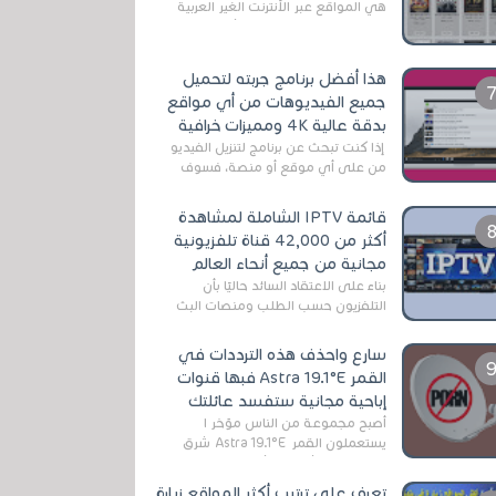
هي المواقع عبر الأنترنت الغير العربية
التي تقدم خدمة تحميل الأفلام على
التورنت ، ومعظم هذه المواقع ل...
هذا أفضل برنامج جربته لتحميل
جميع الفيديوهات من أي مواقع
بدقة عالية 4K ومميزات خرافية
إذا كنت تبحث عن برنامج لتنزيل الفيديو
من على أي موقع أو منصة، فسوف
تعثر على عدد لا منتهي من الروابط
الخاصة بالبرامج والتطبيقات في هذا
قائمة IPTV الشاملة لمشاهدة
المج...
أكثر من 42,000 قناة تلفزيونية
مجانية من جميع أنحاء العالم
بناءً على الاعتقاد السائد حاليًا بأن
التلفزيون حسب الطلب ومنصات البث
المباشر تتفوق على التلفزيون الرقمي
الأرضي التقليدي، يُعدّ IPTV-org خيار...
سارع واحذف هذه الترددات في
القمر Astra 19.1°E فبها قنوات
إباحية مجانية ستفسد عائلتك
أصبح مجموعة من الناس مؤخر ا
يستعملون القمر Astra 19.1°E شرق
وذلك بسبب أن هذا الأخير يتوفرعلى
قنوات مميزة جدا تنقل العديد من البرامج
تعرف على ترتيب أكثر المواقع زيارة