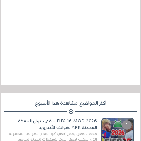
أكثر المواضيع مشاهدة هذا الأسبوع
FIFA 16 MOD 2026 .. قم بتنزيل النسخة
المحدثة APK لهواتف الأندرويد
هناك بالفعل بعض ألعاب كرة القدم للهواتف المحمولة
التي يمكنك لعبها رسميًا بتشكيلات مُحدثة لموسم