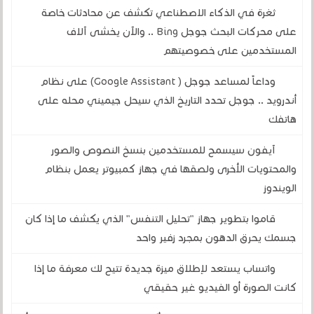
ثغرة في الذكاء الاصطناعي تكشف عن محادثات خاصة
على محركات البحث جوجل Bing .. والآن يخشى آلاف
المستخدمين على خصوصيتهم
وداعاً لمساعد جوجل ( Google Assistant) على نظام
أندرويد .. جوجل تحدد التاريخ الذي سيحل جيميني محله على
هاتفك
آيفون سيسمح للمستخدمين بنسخ النصوص والصور
والمحتويات الأخرى ولصقها في جهاز كمبيوتر يعمل بنظام
الويندوز
قاموا بتطوير جهاز "تحليل التنفس" الذي يكشف ما إذا كان
جسمك يحرق الدهون بمجرد زفير واحد
واتساب يستعد لإطلاق ميزة جديدة تتيح لك معرفة ما إذا
كانت الصورة أو الفيديو غير حقيقي