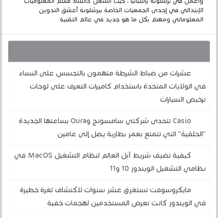
وأعمل في برشلونة بإسبانيا ، حيث أشتغل كأستاذ قسم المعلوميات
الإبتدائي في إحدى الجمعيات الخاصة ببرشلونة أعشق التدوين
المعلوماتي ومهتم بكل ما هو جديد في عالم التقنية
قد يهمك أيضا :
عشرات من ضباط الشرطة متهمون بالتجسس على النساء
في الولايات المتحدة باستخدام كاميرات التعرف على لوحات
ترخيص السيارات
Casio تتحدى شركتي سامسونج وOura بساعتها الجديدة
"الحلقية" التي تتمتع بعمر بطارية يصل إلى عامين
كيفية تضيف شريط آبل العائم لنظام التشغيل MacOS في
نظامي التشغيل الويندوز 10 و11
مايكروسوفت تستغرق عشر سنوات لاكتشاف ثغرة خطيرة
في الويندوز كانت تعرض المستخدمين لهجمات خفية