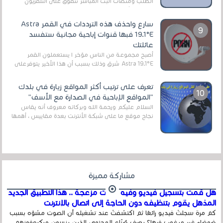
الطلب ومنصات البث المباشر تتفوق على التلفزيون
الرقمي الأرضي التقليدي، يُعدّ IPTV-org خيار...
سارع واحذف هذه الترددات في القمر Astra
19.1°E فبها قنوات إباحية مجانية ستفسد
عائلتك
أصبح مجموعة من الناس مؤخر ا يستعملون القمر
Astra 19.1°E شرق وذلك بسبب أن هذا الأخير يتوفرعلى
قنوات مميزة جدا تنقل العديد من البرامج اله...
تعرف على ترتيب أكثر المواقع زيارة في بلدك
"المواقع الإباحية في الصدارة مع الأسف"
السلام عليكم ورحمة الله وبركاته معروف أنه يقاس
نجاح موقع ما على شبكة الأنترنت بعدة مقاييس ، أهمها
عداد الزائرين للموقع، ويتم معرفة ذلك في...
مشاركة مميزة
هل قمت بتسجيل فيديو وفيه أصوت مزعجة .. هذا التطبيق الجديد
المذهل يقوم بتنظيفه دون الحاجة إلى اتصال بالإنترنت
كم مرة سجلتَ فيديو رائعًا ثم اكتشفتَ عند تشغيله أن الصوت مشوّه بسبب
ضوضاء غير مرغوب فيها؟ يعرف صُنّاع المحتوى الذين ينسون ميكروفونهم