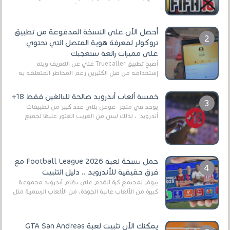
2025/2026v ومثال على ذلك ألعاب مثل EA Sports ...
أحصل الآن على النسخة المدفوعة من تطبيق
تروكولر لمعرفة هوية المتصل التي تحتوي
على مميزات رائعة ستعجبك
أصبح تطبيق Truecaller غني عن التعريف ويتم
إستخدامه من قبل الكثيرين رغم المخاطر المتعلقه به
وذلك من أجل التخلص من المضايقات الكثيرة في
العال...
خمسة ألعاب أندرويد صالحة للبالغين فقط 18+
يوجد في متجر غوغل بلاي عدد كبير من تطبيقات
أندرويد ، لذلك ليس من الغريب العثور عليها لجميع
أنواع الجماهير. هذه المرة نقدم 5 ألعاب أند...
حمل نسخة لعبة Football League 2026 مع
فرق حقيقية للأندرويد .. دليل التثبيت
يتوفر لمجتمع كرة القدم على نظام أندرويد مجموعة
كبيرة من الألعاب عالية الجودة. من الألعاب الرسمية مثل
EA Sports FC 26 (المعروفة سابقًا باسم ...
يمكنك الآن تثبيت لعبة GTA San Andreas