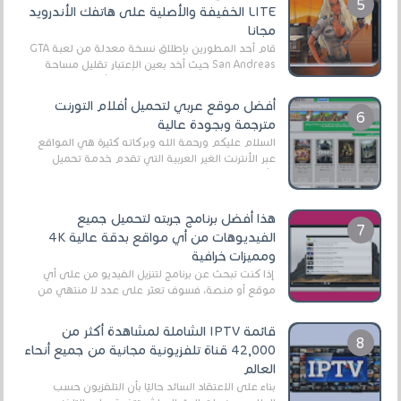
LITE الخفيفة والأصلية على هاتفك الأندرويد
مجانا
قام أحد المطورين بإطلاق نسخة معدلة من لعبة GTA
San Andreas حيث أخد بعين الإعتبار تقليل مساحة
اللعبة وجعلها خفيفة LITE لهواتف الأندرويد ، وق...
أفضل موقع عربي لتحميل أفلام التورنت
مترجمة وبجودة عالية
السلام عليكم ورحمة الله وبركاته كثيرة هي المواقع
عبر الأنترنت الغير العربية التي تقدم خدمة تحميل
الأفلام على التورنت ، ومعظم هذه المواقع ل...
هذا أفضل برنامج جربته لتحميل جميع
الفيديوهات من أي مواقع بدقة عالية 4K
ومميزات خرافية
إذا كنت تبحث عن برنامج لتنزيل الفيديو من على أي
موقع أو منصة، فسوف تعثر على عدد لا منتهي من
الروابط الخاصة بالبرامج والتطبيقات في هذا المج...
قائمة IPTV الشاملة لمشاهدة أكثر من
42,000 قناة تلفزيونية مجانية من جميع أنحاء
العالم
بناءً على الاعتقاد السائد حاليًا بأن التلفزيون حسب