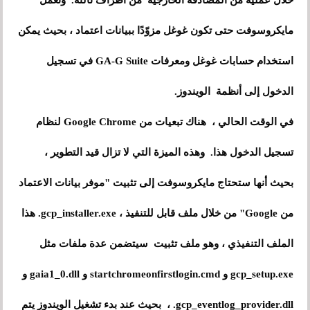
خلال عملية من المصادقة الخارجية من أطراف ثالثة. وتعمل
مايكروسوفت حتى تكون غوغل مزوّدًا ببيانات اعتماد ، بحيث يمكن
استخدام حسابات غوغل ومعرفات GA-G Suite في تسجيل
الدخول إلى أنظمة الويندوز.
في الوقت الحالي ، هناك تبعيات من Google Chrome لنظام
تسجيل الدخول هذا. وهذه الميزة التي لا تزال قيد التطوير ،
بحيث أنها ستحتاج مايكروسوفت إلى تثبيت "موفر بيانات الاعتماد
من Google" من خلال ملف قابل للتنفيذ ، gcp_installer.exe. هذا
الملف التنفيذي ، وهو ملف تثبيت سيتضمن عدة ملفات مثل
gcp_setup.exe و startchromeonfirstlogin.cmd و gaia1_0.dll و
gcp_eventlog_provider.dll. ، بحيث عند بدء تشغيل الويندوز يتم