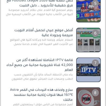
حمل نسخة لعبة Football League 2026 مع
فرق حقيقية للأندرويد .. دليل التثبيت
يتوفر لمجتمع كرة القدم على نظام أندرويد مجموعة
كبيرة من الألعاب عالية الجودة. من الألعاب الرسمية مثل
EA Sports FC 26 (المعروفة سابقًا باسم ...
أفضل موقع عربي لتحميل أفلام التورنت
مترجمة وبجودة عالية
السلام عليكم ورحمة الله وبركاته كثيرة هي المواقع
عبر الأنترنت الغير العربية التي تقدم خدمة تحميل
الأفلام على التورنت ، ومعظم هذه المواقع ل...
قائمة IPTV الشاملة لمشاهدة أكثر من
42,000 قناة تلفزيونية مجانية من جميع أنحاء
العالم
بناءً على الاعتقاد السائد حاليًا بأن التلفزيون حسب
الطلب ومنصات البث المباشر تتفوق على التلفزيون
الرقمي الأرضي التقليدي، يُعدّ IPTV-org خيار...
سارع واحذف هذه الترددات في القمر Astra
19.1°E فبها قنوات إباحية مجانية ستفسد
عائلتك
أصبح مجموعة من الناس مؤخر ا يستعملون القمر