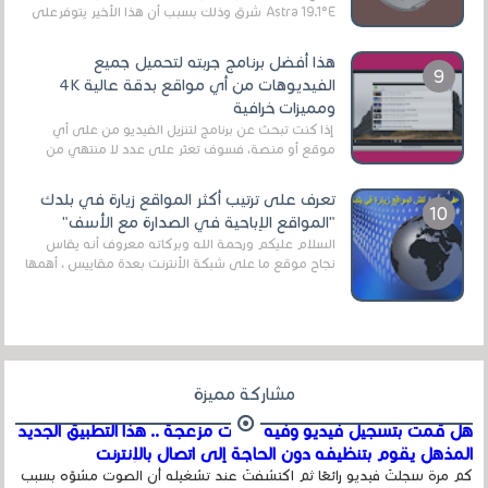
Astra 19.1°E شرق وذلك بسبب أن هذا الأخير يتوفرعلى
قنوات مميزة جدا تنقل العديد من البرامج اله...
هذا أفضل برنامج جربته لتحميل جميع
الفيديوهات من أي مواقع بدقة عالية 4K
ومميزات خرافية
إذا كنت تبحث عن برنامج لتنزيل الفيديو من على أي
موقع أو منصة، فسوف تعثر على عدد لا منتهي من
الروابط الخاصة بالبرامج والتطبيقات في هذا المج...
تعرف على ترتيب أكثر المواقع زيارة في بلدك
"المواقع الإباحية في الصدارة مع الأسف"
السلام عليكم ورحمة الله وبركاته معروف أنه يقاس
نجاح موقع ما على شبكة الأنترنت بعدة مقاييس ، أهمها
عداد الزائرين للموقع، ويتم معرفة ذلك في...
مشاركة مميزة
هل قمت بتسجيل فيديو وفيه أصوت مزعجة .. هذا التطبيق الجديد
المذهل يقوم بتنظيفه دون الحاجة إلى اتصال بالإنترنت
كم مرة سجلتَ فيديو رائعًا ثم اكتشفتَ عند تشغيله أن الصوت مشوّه بسبب