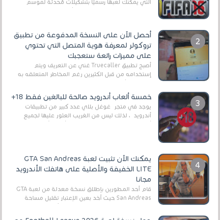
التي يمكنك لعبها رسميًا بتشكيلات مُحدثة لموسم
2025/2026v ومثال على ذلك ألعاب مثل EA Sports ...
أحصل الآن على النسخة المدفوعة من تطبيق
تروكولر لمعرفة هوية المتصل التي تحتوي
على مميزات رائعة ستعجبك
أصبح تطبيق Truecaller غني عن التعريف ويتم
إستخدامه من قبل الكثيرين رغم المخاطر المتعلقه به
وذلك من أجل التخلص من المضايقات الكثيرة في
العال...
خمسة ألعاب أندرويد صالحة للبالغين فقط 18+
يوجد في متجر غوغل بلاي عدد كبير من تطبيقات
أندرويد ، لذلك ليس من الغريب العثور عليها لجميع
أنواع الجماهير. هذه المرة نقدم 5 ألعاب أند...
يمكنك الآن تثبيت لعبة GTA San Andreas
LITE الخفيفة والأصلية على هاتفك الأندرويد
مجانا
قام أحد المطورين بإطلاق نسخة معدلة من لعبة GTA
San Andreas حيث أخد بعين الإعتبار تقليل مساحة
اللعبة وجعلها خفيفة LITE لهواتف الأندرويد ، وق...