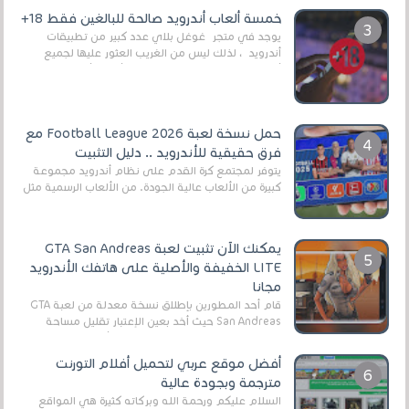
العال...
خمسة ألعاب أندرويد صالحة للبالغين فقط 18+
يوجد في متجر غوغل بلاي عدد كبير من تطبيقات
أندرويد ، لذلك ليس من الغريب العثور عليها لجميع
أنواع الجماهير. هذه المرة نقدم 5 ألعاب أند...
حمل نسخة لعبة Football League 2026 مع
فرق حقيقية للأندرويد .. دليل التثبيت
يتوفر لمجتمع كرة القدم على نظام أندرويد مجموعة
كبيرة من الألعاب عالية الجودة. من الألعاب الرسمية مثل
EA Sports FC 26 (المعروفة سابقًا باسم ...
يمكنك الآن تثبيت لعبة GTA San Andreas
LITE الخفيفة والأصلية على هاتفك الأندرويد
مجانا
قام أحد المطورين بإطلاق نسخة معدلة من لعبة GTA
San Andreas حيث أخد بعين الإعتبار تقليل مساحة
اللعبة وجعلها خفيفة LITE لهواتف الأندرويد ، وق...
أفضل موقع عربي لتحميل أفلام التورنت
مترجمة وبجودة عالية
السلام عليكم ورحمة الله وبركاته كثيرة هي المواقع