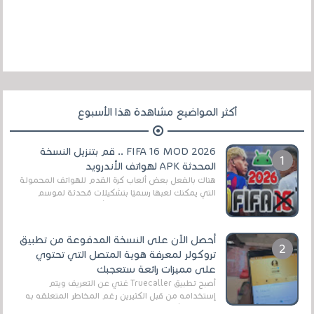
أكثر المواضيع مشاهدة هذا الأسبوع
FIFA 16 MOD 2026 .. قم بتنزيل النسخة
المحدثة APK لهواتف الأندرويد
هناك بالفعل بعض ألعاب كرة القدم للهواتف المحمولة
التي يمكنك لعبها رسميًا بتشكيلات مُحدثة لموسم
2025/2026v ومثال على ذلك ألعاب مثل EA Sports ...
أحصل الآن على النسخة المدفوعة من تطبيق
تروكولر لمعرفة هوية المتصل التي تحتوي
على مميزات رائعة ستعجبك
أصبح تطبيق Truecaller غني عن التعريف ويتم
إستخدامه من قبل الكثيرين رغم المخاطر المتعلقه به
وذلك من أجل التخلص من المضايقات الكثيرة في