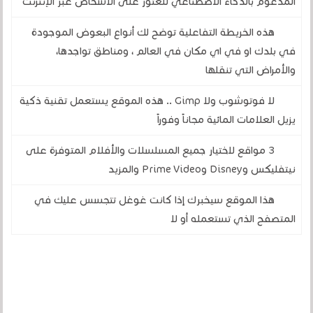
المدعوم بالذكاء الاصطناعي للعثور على الأشخاص عبر الإنترنت
هذه الخريطة التفاعلية توضح لك أنواع البعوض الموجودة
في بلدك او في اي مكان في العالم ، ومناطق تواجدها،
والأمراض التي تنقلها
لا فوتوشوب ولا Gimp .. هذه الموقع يستعمل تقنية ذكية
يزيل العلامات المائية مجاناً وفوراً
3 مواقع لاختيار جميع المسلسلات والأفلام المتوفرة على
نيتفليكس وDisney وPrime Video والمزيد
هذا الموقع سيخبرك إذا كانت غوغل تتجسس عليك في
المتصفح الذي تستعمله أو لا