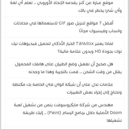
موقع عبارة عن كنز يقدمه الإتحاد الأوروبي .. تعلم أي لغة
وأي شئ يخطر في بالك
أفضل 7 مواقع لتنزيل صور GIF لاستعمالها في محادثات
واتساب وفيسبوك مجانًا
لماذا يعتبر TikVultix الخيار الأذكى لتحميل فيديوهات تيك
توك بجودة HD وبدون علامة مائية؟
هل صحيح أن تفعيل وضع الطيران على هاتفك المحمول
يقلل من وقت الشحن .. قمت بالتجربة وهذا ما وجدته
علامات تدل على أن شبكة الواي فاي الخاصة بك مكتظة
وتحتاج إلى إجراء بعض التغييرات
مهندس من شركة مايكروسوفت يتمن من تشغيل لعبة
Doom الأصلية داخل برنامج الرسام (Paint) .. إليك طريقة
تشغيلها