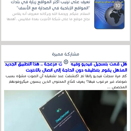
تعرف على ترتيب أكثر المواقع زيارة في بلدك
"المواقع الإباحية في الصدارة مع الأسف"
السلام عليكم ورحمة الله وبركاته معروف أنه يقاس
نجاح موقع ما على شبكة الأنترنت بعدة مقاييس ، أهمها
عداد الزائرين للموقع، ويتم معرفة ذلك في...
مشاركة مميزة
هل قمت بتسجيل فيديو وفيه أصوت مزعجة .. هذا التطبيق الجديد
المذهل يقوم بتنظيفه دون الحاجة إلى اتصال بالإنترنت
كم مرة سجلتَ فيديو رائعًا ثم اكتشفتَ عند تشغيله أن الصوت مشوّه بسبب
ضوضاء غير مرغوب فيها؟ يعرف صُنّاع المحتوى الذين ينسون ميكروفونهم
المخصص ...