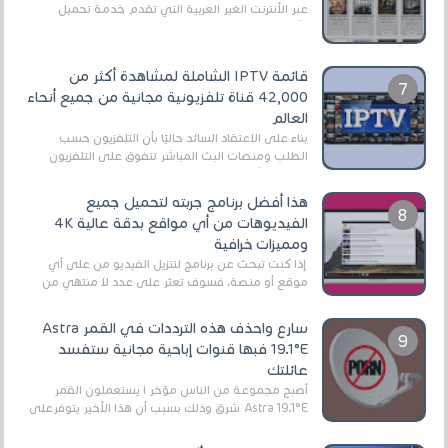
عبر الأنترنت الغير العربية التي تقدم خدمة تحميل
الأفلام على التورنت ، ومعظم هذه المواقع ل...
قائمة IPTV الشاملة لمشاهدة أكثر من
42,000 قناة تلفزيونية مجانية من جميع أنحاء
العالم
بناءً على الاعتقاد السائد حاليًا بأن التلفزيون حسب
الطلب ومنصات البث المباشر تتفوق على التلفزيون
الرقمي الأرضي التقليدي، يُعدّ IPTV-org خيار...
هذا أفضل برنامج جربته لتحميل جميع
الفيديوهات من أي مواقع بدقة عالية 4K
ومميزات خرافية
إذا كنت تبحث عن برنامج لتنزيل الفيديو من على أي
موقع أو منصة، فسوف تعثر على عدد لا منتهي من
الروابط الخاصة بالبرامج والتطبيقات في هذا المج...
سارع واحذف هذه الترددات في القمر Astra
19.1°E فبها قنوات إباحية مجانية ستفسد
عائلتك
أصبح مجموعة من الناس مؤخر ا يستعملون القمر
Astra 19.1°E شرق وذلك بسبب أن هذا الأخير يتوفرعلى
قنوات مميزة جدا تنقل العديد من البرامج اله...