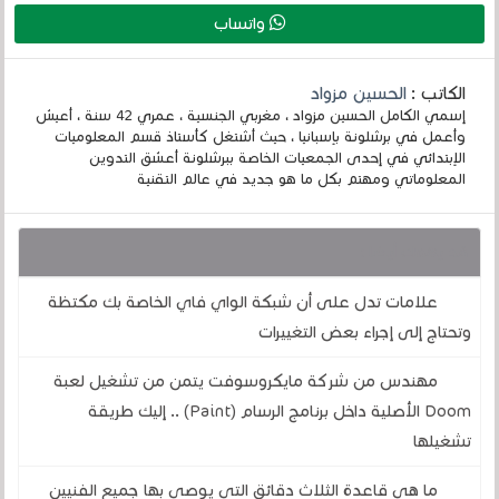
واتساب
الكاتب :
الحسين مزواد
إسمي الكامل الحسين مزواد ، مغربي الجنسية ، عمري 42 سنة ، أعيش
وأعمل في برشلونة بإسبانيا ، حيث أشتغل كأستاذ قسم المعلوميات
الإبتدائي في إحدى الجمعيات الخاصة ببرشلونة أعشق التدوين
المعلوماتي ومهتم بكل ما هو جديد في عالم التقنية
قد يهمك أيضا :
علامات تدل على أن شبكة الواي فاي الخاصة بك مكتظة
وتحتاج إلى إجراء بعض التغييرات
مهندس من شركة مايكروسوفت يتمن من تشغيل لعبة
Doom الأصلية داخل برنامج الرسام (Paint) .. إليك طريقة
تشغيلها
ما هي قاعدة الثلاث دقائق التي يوصي بها جميع الفنيين