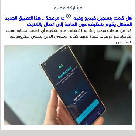
مشاركة مميزة
هل قمت بتسجيل فيديو وفيه أصوت مزعجة .. هذا التطبيق الجديد
المذهل يقوم بتنظيفه دون الحاجة إلى اتصال بالإنترنت
كم مرة سجلتَ فيديو رائعًا ثم اكتشفتَ عند تشغيله أن الصوت مشوّه بسبب
ضوضاء غير مرغوب فيها؟ يعرف صُنّاع المحتوى الذين ينسون ميكروفونهم
المخصص ...