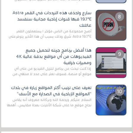
الرقمي الأرضي التقليدي، يُعدّ IPTV-org خيار...
سارع واحذف هذه الترددات في القمر Astra
19.1°E فبها قنوات إباحية مجانية ستفسد
عائلتك
أصبح مجموعة من الناس مؤخر ا يستعملون القمر
Astra 19.1°E شرق وذلك بسبب أن هذا الأخير يتوفرعلى
قنوات مميزة جدا تنقل العديد من البرامج اله...
هذا أفضل برنامج جربته لتحميل جميع
الفيديوهات من أي مواقع بدقة عالية 4K
ومميزات خرافية
إذا كنت تبحث عن برنامج لتنزيل الفيديو من على أي
موقع أو منصة، فسوف تعثر على عدد لا منتهي من
الروابط الخاصة بالبرامج والتطبيقات في هذا المج...
تعرف على ترتيب أكثر المواقع زيارة في بلدك
"المواقع الإباحية في الصدارة مع الأسف"
السلام عليكم ورحمة الله وبركاته معروف أنه يقاس
نجاح موقع ما على شبكة الأنترنت بعدة مقاييس ، أهمها
عداد الزائرين للموقع، ويتم معرفة ذلك في...