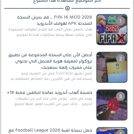
أكثر المواضيع مشاهدة هذا الأسبوع
FIFA 16 MOD 2026 .. قم بتنزيل النسخة
المحدثة APK لهواتف الأندرويد
هناك بالفعل بعض ألعاب كرة القدم للهواتف المحمولة
التي يمكنك لعبها رسميًا بتشكيلات مُحدثة لموسم
2025/2026v ومثال على ذلك ألعاب مثل EA Sports ...
أحصل الآن على النسخة المدفوعة من تطبيق
تروكولر لمعرفة هوية المتصل التي تحتوي
على مميزات رائعة ستعجبك
أصبح تطبيق Truecaller غني عن التعريف ويتم
إستخدامه من قبل الكثيرين رغم المخاطر المتعلقه به
وذلك من أجل التخلص من المضايقات الكثيرة في
العال...
خمسة ألعاب أندرويد صالحة للبالغين فقط 18+
يوجد في متجر غوغل بلاي عدد كبير من تطبيقات
أندرويد ، لذلك ليس من الغريب العثور عليها لجميع
أنواع الجماهير. هذه المرة نقدم 5 ألعاب أند...
حمل نسخة لعبة Football League 2026 مع