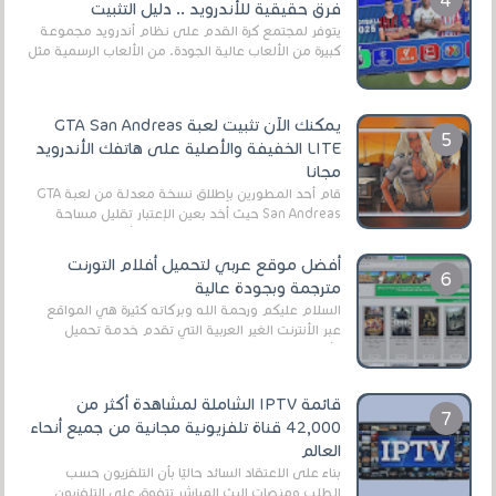
فرق حقيقية للأندرويد .. دليل التثبيت
يتوفر لمجتمع كرة القدم على نظام أندرويد مجموعة
كبيرة من الألعاب عالية الجودة. من الألعاب الرسمية مثل
EA Sports FC 26 (المعروفة سابقًا باسم ...
يمكنك الآن تثبيت لعبة GTA San Andreas
LITE الخفيفة والأصلية على هاتفك الأندرويد
مجانا
قام أحد المطورين بإطلاق نسخة معدلة من لعبة GTA
San Andreas حيث أخد بعين الإعتبار تقليل مساحة
اللعبة وجعلها خفيفة LITE لهواتف الأندرويد ، وق...
أفضل موقع عربي لتحميل أفلام التورنت
مترجمة وبجودة عالية
السلام عليكم ورحمة الله وبركاته كثيرة هي المواقع
عبر الأنترنت الغير العربية التي تقدم خدمة تحميل
الأفلام على التورنت ، ومعظم هذه المواقع ل...
قائمة IPTV الشاملة لمشاهدة أكثر من
42,000 قناة تلفزيونية مجانية من جميع أنحاء
العالم
بناءً على الاعتقاد السائد حاليًا بأن التلفزيون حسب
الطلب ومنصات البث المباشر تتفوق على التلفزيون