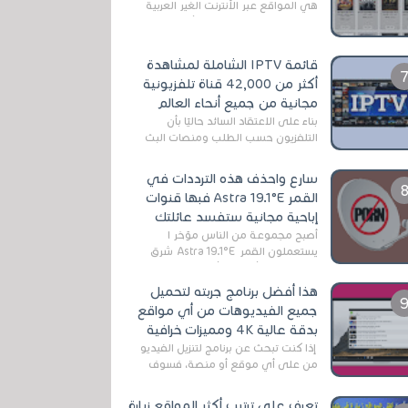
هي المواقع عبر الأنترنت الغير العربية
التي تقدم خدمة تحميل الأفلام على
التورنت ، ومعظم هذه المواقع ل...
قائمة IPTV الشاملة لمشاهدة
أكثر من 42,000 قناة تلفزيونية
مجانية من جميع أنحاء العالم
بناءً على الاعتقاد السائد حاليًا بأن
التلفزيون حسب الطلب ومنصات البث
المباشر تتفوق على التلفزيون الرقمي
الأرضي التقليدي، يُعدّ IPTV-org خيار...
سارع واحذف هذه الترددات في
القمر Astra 19.1°E فبها قنوات
إباحية مجانية ستفسد عائلتك
أصبح مجموعة من الناس مؤخر ا
يستعملون القمر Astra 19.1°E شرق
وذلك بسبب أن هذا الأخير يتوفرعلى
قنوات مميزة جدا تنقل العديد من البرامج
هذا أفضل برنامج جربته لتحميل
اله...
جميع الفيديوهات من أي مواقع
بدقة عالية 4K ومميزات خرافية
إذا كنت تبحث عن برنامج لتنزيل الفيديو
من على أي موقع أو منصة، فسوف
تعثر على عدد لا منتهي من الروابط
الخاصة بالبرامج والتطبيقات في هذا
تعرف على ترتيب أكثر المواقع زيارة