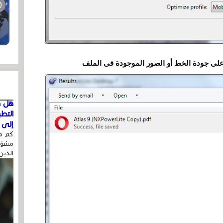
هل ق
التط
إلى ا
كم مر
مشوّه
الذين