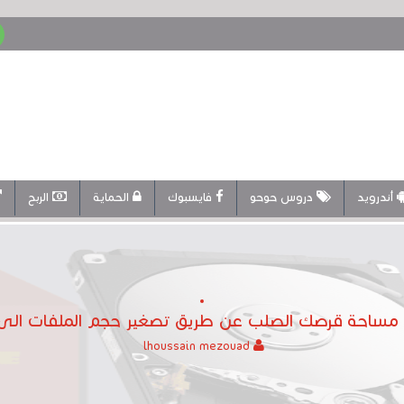
أندرويد
دروس حوحو
فايسبوك
الحماية
الربح
ساحة قرصك الصلب عن طريق تصغير حجم الملفات الى 90
lhoussain mezouad