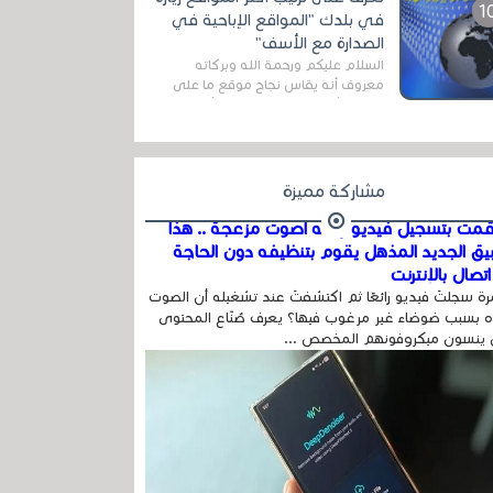
المج...
في بلدك "المواقع الإباحية في
الصدارة مع الأسف"
السلام عليكم ورحمة الله وبركاته
معروف أنه يقاس نجاح موقع ما على
شبكة الأنترنت بعدة مقاييس ، أهمها
عداد الزائرين للموقع، ويتم معرفة ذلك
في...
مشاركة مميزة
مت بتسجيل فيديو وفيه أصوت مزعجة .. هذا
بيق الجديد المذهل يقوم بتنظيفه دون الحاجة
تصال بالإنترنت
ة سجلتَ فيديو رائعًا ثم اكتشفتَ عند تشغيله أن الصوت
 بسبب ضوضاء غير مرغوب فيها؟ يعرف صُنّاع المحتوى
 ينسون ميكروفونهم المخصص ...