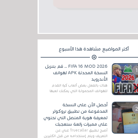
أكثر المواضيع مشاهدة هذا الأسبوع
FIFA 16 MOD 2026 .. قم بتنزيل
النسخة المحدثة APK لهواتف
الأندرويد
هناك بالفعل بعض ألعاب كرة القدم
للهواتف المحمولة التي يمكنك لعبها
رسميًا بتشكيلات مُحدثة لموسم
2025/2026v ومثال على ذلك ألعاب
أحصل الآن على النسخة
مثل EA Sports ...
المدفوعة من تطبيق تروكولر
لمعرفة هوية المتصل التي تحتوي
على مميزات رائعة ستعجبك
أصبح تطبيق Truecaller غني عن
التعريف ويتم إستخدامه من قبل الكثيرين