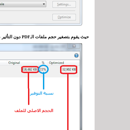
حيث يقوم بتصغير حجم ملفات الـPDF دون التأثير على جودة الخط أو الصور الموجودة فى الملف