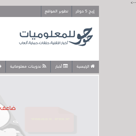
-->
إربح 5 دولار
تطوير المواقع
الرئيسية
أخبار
تدوينات معلوماتية
ضاعف م