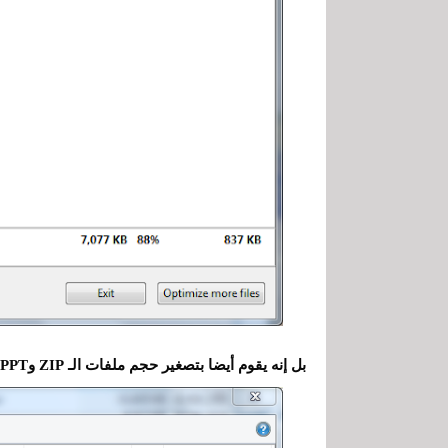
بل إنه يقوم أيضا بتصغير حجم ملفات الـ ZIP وPPT و XLS