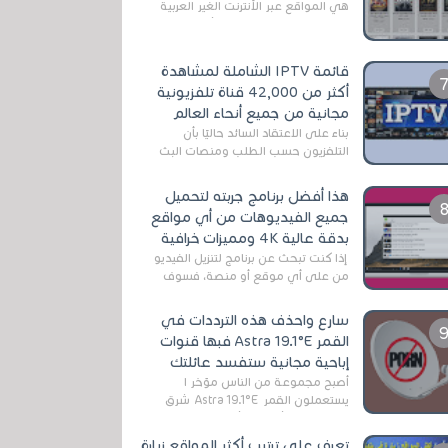
هي المواقع عبر الأنترنت الغير العربية
التي تقدم خدمة تحميل الأفلام على
التورنت ، ومعظم هذه المواقع ل...
قائمة IPTV الشاملة لمشاهدة
أكثر من 42,000 قناة تلفزيونية
مجانية من جميع أنحاء العالم
بناءً على الاعتقاد السائد حاليًا بأن
التلفزيون حسب الطلب ومنصات البث
المباشر تتفوق على التلفزيون الرقمي
الأرضي التقليدي، يُعدّ IPTV-org خيار...
هذا أفضل برنامج جربته لتحميل
جميع الفيديوهات من أي مواقع
بدقة عالية 4K ومميزات خرافية
إذا كنت تبحث عن برنامج لتنزيل الفيديو
من على أي موقع أو منصة، فسوف
تعثر على عدد لا منتهي من الروابط
الخاصة بالبرامج والتطبيقات في هذا
سارع واحذف هذه الترددات في
المج...
القمر Astra 19.1°E فبها قنوات
إباحية مجانية ستفسد عائلتك
أصبح مجموعة من الناس مؤخر ا
يستعملون القمر Astra 19.1°E شرق
وذلك بسبب أن هذا الأخير يتوفرعلى
قنوات مميزة جدا تنقل العديد من البرامج
تعرف على ترتيب أكثر المواقع زيارة