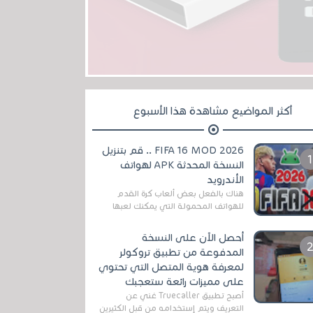
أكثر المواضيع مشاهدة هذا الأسبوع
FIFA 16 MOD 2026 .. قم بتنزيل
النسخة المحدثة APK لهواتف
الأندرويد
هناك بالفعل بعض ألعاب كرة القدم
للهواتف المحمولة التي يمكنك لعبها
رسميًا بتشكيلات مُحدثة لموسم
2025/2026v ومثال على ذلك ألعاب
أحصل الآن على النسخة
مثل EA Sports ...
المدفوعة من تطبيق تروكولر
لمعرفة هوية المتصل التي تحتوي
على مميزات رائعة ستعجبك
أصبح تطبيق Truecaller غني عن
التعريف ويتم إستخدامه من قبل الكثيرين