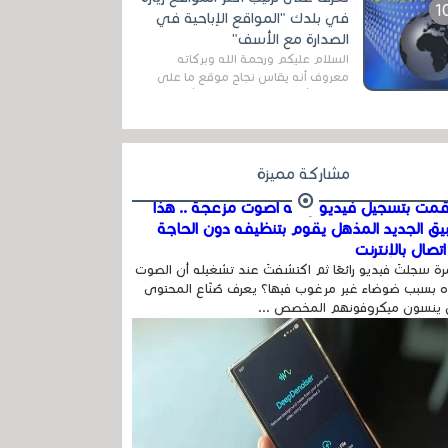
اله...
في بلدك "المواقع الإباحية في
الصدارة مع الأسف"
السلام عليكم ورحمة الله وبركاته
معروف أنه يقاس نجاح موقع ما على
شبكة الأنترنت بعدة مقاييس ، أهمها
عداد الزائرين للموقع، ويتم معرفة ذلك
في...
مشاركة مميزة
مت بتسجيل فيديو وفيه أصوت مزعجة .. هذا
بيق الجديد المذهل يقوم بتنظيفه دون الحاجة
تصال بالإنترنت
ة سجلتَ فيديو رائعًا ثم اكتشفتَ عند تشغيله أن الصوت
 بسبب ضوضاء غير مرغوب فيها؟ يعرف صُنّاع المحتوى
 ينسون ميكروفونهم المخصص ...