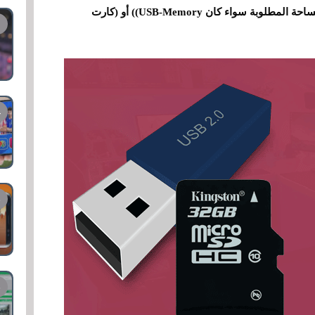
طريق برنامجين لا غني عنهم لتشفير الملفات والمساحة المطلوبة سواء كان USB-Memory)) أو (كارت