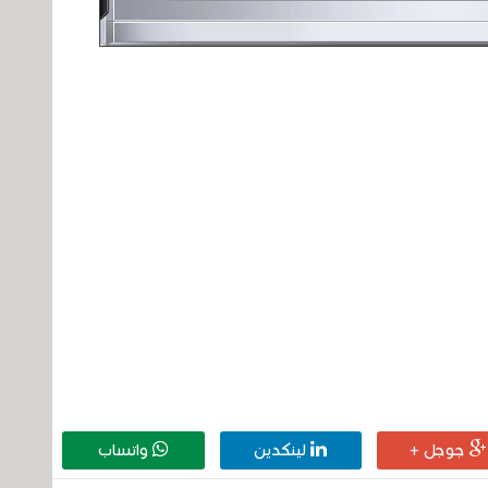
جوجل +
لينكدين
واتساب