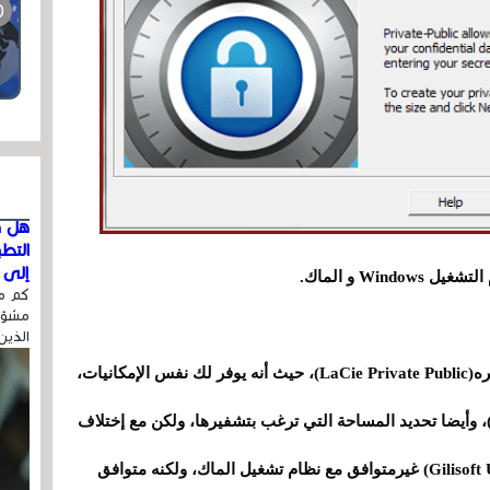
هل ق
التط
إلى ا
Wi و الماك.
كم مر
مشوّه
الذين
يعتبر هذا البرنامج كبير الشبهه بالبرنامج السابق ذكره(LaCie Private Public)، حيث أنه يوفر لك نفس الإمكانيات،
أو (كارت الميموري)، وأيضا تحديد المساحة التي ترغب بتشفيرها، ولكن مع إختلاف
بسيط وهو أن هذا البرنامج (Gilisoft USB Stick Encryption) غيرمتوافق مع نظام تشغيل الماك، ولكنه متوافق