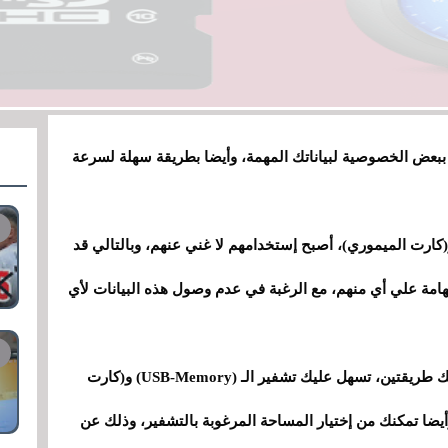
 ببعض الخصوصية لبياناتك المهمة، وأيضا بطريقة سهلة لسرعة
 القارئ من المؤكد ان الـ (USB-Memory) و(كارت الميموري)، أصبح إستخدامهم لا غني عنهم، وبالتالي قد
هامة علي أي منهم، مع الرغبة في عدم وصول هذه البيانات لأي
الآن وفي هذه المقاله عزيزي القارئ، سأشارك معك طريقتين، تسهل عليك تشفير الـ (USB-Memory) و(كارت
ضا تمكنك من إختيار المساحة المرغوبة بالتشفير
،
وذلك عن