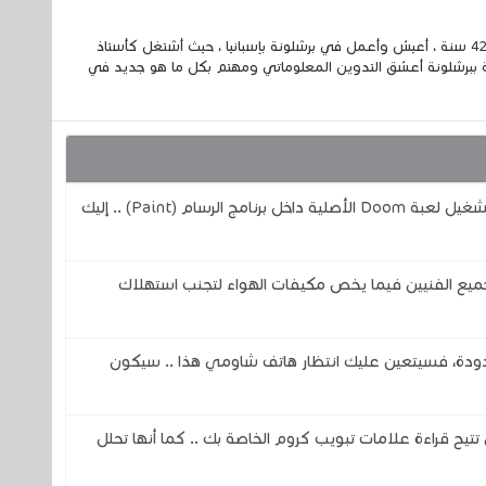
إسمي الكامل الحسين مزواد ، مغربي الجنسية ، عمري 42 سنة ، أعيش وأعمل في برشلونة بإسبانيا ، حيث أشتغل كأستاذ
 ببرشلونة أعشق التدوين المعلوماتي ومهتم بكل ما هو جديد في
مهندس من شركة مايكروسوفت يتمن من تشغيل لعبة Doom الأصلية داخل برنامج الرسام (Paint) .. إليك
ميع الفنيين فيما يخص مكيفات الهواء لتجنب استهلاك
دودة، فسيتعين عليك انتظار هاتف شاومي هذا .. سيكون
Ch لكروم لأنها الآن تتيح قراءة علامات تبويب كروم الخاصة بك .. كما أنها تحلل