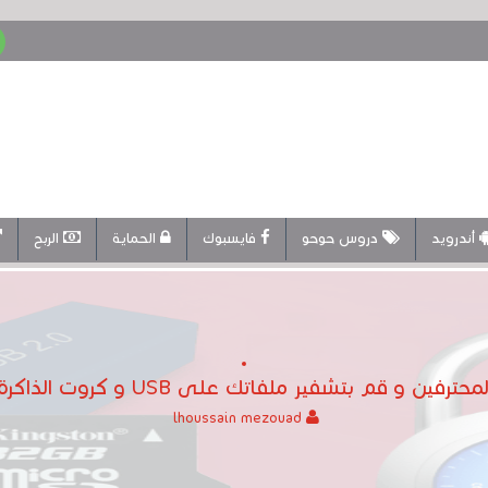
أندرويد
دروس حوحو
فايسبوك
الحماية
الربح
ين و قم بتشفير ملفاتك على USB و كروت الذاكرة بسهولة
lhoussain mezouad