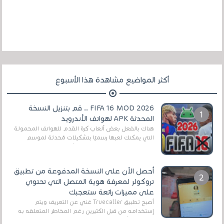
أكثر المواضيع مشاهدة هذا الأسبوع
FIFA 16 MOD 2026 .. قم بتنزيل النسخة
المحدثة APK لهواتف الأندرويد
هناك بالفعل بعض ألعاب كرة القدم للهواتف المحمولة
التي يمكنك لعبها رسميًا بتشكيلات مُحدثة لموسم
2025/2026v ومثال على ذلك ألعاب مثل EA Sports ...
أحصل الآن على النسخة المدفوعة من تطبيق
تروكولر لمعرفة هوية المتصل التي تحتوي
على مميزات رائعة ستعجبك
أصبح تطبيق Truecaller غني عن التعريف ويتم
إستخدامه من قبل الكثيرين رغم المخاطر المتعلقه به
وذلك من أجل التخلص من المضايقات الكثيرة في