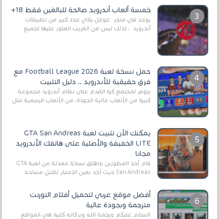
العال...
خمسة ألعاب أندرويد صالحة للبالغين فقط 18+
يوجد في متجر غوغل بلاي عدد كبير من تطبيقات
أندرويد ، لذلك ليس من الغريب العثور عليها لجميع
أنواع الجماهير. هذه المرة نقدم 5 ألعاب أند...
حمل نسخة لعبة Football League 2026 مع
فرق حقيقية للأندرويد .. دليل التثبيت
يتوفر لمجتمع كرة القدم على نظام أندرويد مجموعة
كبيرة من الألعاب عالية الجودة. من الألعاب الرسمية مثل
EA Sports FC 26 (المعروفة سابقًا باسم ...
يمكنك الآن تثبيت لعبة GTA San Andreas
LITE الخفيفة والأصلية على هاتفك الأندرويد
مجانا
قام أحد المطورين بإطلاق نسخة معدلة من لعبة GTA
San Andreas حيث أخد بعين الإعتبار تقليل مساحة
اللعبة وجعلها خفيفة LITE لهواتف الأندرويد ، وق...
أفضل موقع عربي لتحميل أفلام التورنت
مترجمة وبجودة عالية
السلام عليكم ورحمة الله وبركاته كثيرة هي المواقع