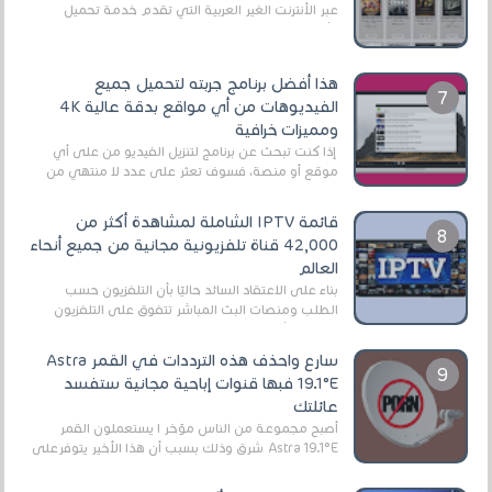
عبر الأنترنت الغير العربية التي تقدم خدمة تحميل
الأفلام على التورنت ، ومعظم هذه المواقع ل...
هذا أفضل برنامج جربته لتحميل جميع
الفيديوهات من أي مواقع بدقة عالية 4K
ومميزات خرافية
إذا كنت تبحث عن برنامج لتنزيل الفيديو من على أي
موقع أو منصة، فسوف تعثر على عدد لا منتهي من
الروابط الخاصة بالبرامج والتطبيقات في هذا المج...
قائمة IPTV الشاملة لمشاهدة أكثر من
42,000 قناة تلفزيونية مجانية من جميع أنحاء
العالم
بناءً على الاعتقاد السائد حاليًا بأن التلفزيون حسب
الطلب ومنصات البث المباشر تتفوق على التلفزيون
الرقمي الأرضي التقليدي، يُعدّ IPTV-org خيار...
سارع واحذف هذه الترددات في القمر Astra
19.1°E فبها قنوات إباحية مجانية ستفسد
عائلتك
أصبح مجموعة من الناس مؤخر ا يستعملون القمر
Astra 19.1°E شرق وذلك بسبب أن هذا الأخير يتوفرعلى
قنوات مميزة جدا تنقل العديد من البرامج اله...