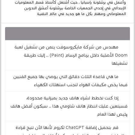
وأعمل في برشلونة بإسبانيا ، حيث أشتغل كأستاذ قسم المعلوميات
الإبتدائي في إحدى الجمعيات الخاصة ببرشلونة أعشق التدوين
المعلوماتي ومهتم بكل ما هو جديد في عالم التقنية
قد يهمك أيضا :
مهندس من شركة مايكروسوفت يتمن من تشغيل لعبة
Doom الأصلية داخل برنامج الرسام (Paint) .. إليك طريقة
تشغيلها
ما هي قاعدة الثلاث دقائق التي يوصي بها جميع الفنيين
فيما يخص مكيفات الهواء لتجنب استهلاك الكهرباء
إذا كنت تخطط لشراء هاتف جديد بميزانية محدودة،
فسيتعين عليك انتظار هاتف شاومي هذا .. سيكون أفضل هاتف
رخيص لهذا العام
قم بتحميل إضافة ChatGPT لكروم لأنها الآن تتيح قراءة