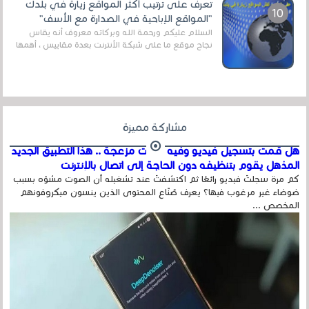
تعرف على ترتيب أكثر المواقع زيارة في بلدك
"المواقع الإباحية في الصدارة مع الأسف"
السلام عليكم ورحمة الله وبركاته معروف أنه يقاس
نجاح موقع ما على شبكة الأنترنت بعدة مقاييس ، أهمها
عداد الزائرين للموقع، ويتم معرفة ذلك في...
مشاركة مميزة
هل قمت بتسجيل فيديو وفيه أصوت مزعجة .. هذا التطبيق الجديد
المذهل يقوم بتنظيفه دون الحاجة إلى اتصال بالإنترنت
كم مرة سجلتَ فيديو رائعًا ثم اكتشفتَ عند تشغيله أن الصوت مشوّه بسبب
ضوضاء غير مرغوب فيها؟ يعرف صُنّاع المحتوى الذين ينسون ميكروفونهم
المخصص ...